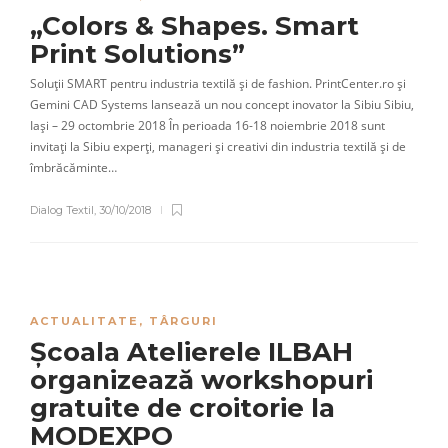
„Colors & Shapes. Smart
Print Solutions”
Soluții SMART pentru industria textilă și de fashion. PrintCenter.ro și
Gemini CAD Systems lansează un nou concept inovator la Sibiu Sibiu,
Iași – 29 octombrie 2018 În perioada 16-18 noiembrie 2018 sunt
invitați la Sibiu experți, manageri și creativi din industria textilă și de
îmbrăcăminte…
Dialog Textil
,
30/10/2018
ACTUALITATE
,
TÂRGURI
Școala Atelierele ILBAH
organizează workshopuri
gratuite de croitorie la
MODEXPO