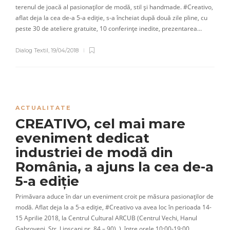
terenul de joacă al pasionaților de modă, stil și handmade. #Creativo,
aflat deja la cea de-a 5-a ediție, s-a încheiat după două zile pline, cu
peste 30 de ateliere gratuite, 10 conferințe inedite, prezentarea…
Dialog Textil
,
19/04/2018
ACTUALITATE
CREATIVO, cel mai mare
eveniment dedicat
industriei de modă din
România, a ajuns la cea de-a
5-a ediție
Primăvara aduce în dar un eveniment croit pe măsura pasionaților de
modă. Aflat deja la a 5-a ediție, #Creativo va avea loc în perioada 14-
15 Aprilie 2018, la Centrul Cultural ARCUB (Centrul Vechi, Hanul
Gabroveni, Str. Lipscani nr. 84 – 90), ), între orele 10:00-19:00…