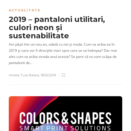
ACTUALITATE
2019 – pantaloni utilitari,
culori neon și
sustenabilitate
Am pășit într-un nou an, odată cu noi și moda. Cum va arăta ea în
2019 și care vor fi direcțiile mari spre care se va îndrepta? Dar mai
ales cum va arăta strada anul acesta? Se pare că nu vom scăpa de
pantalonii de…
Amelia Turp-Balazs
,
18/02/2019