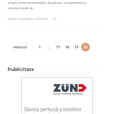
simplu un fan al drumețiilor de plăcere, echipamentul și
caracteristicile de…
Amelia Turp-Balazs
,
13/10/2017
1
…
17
18
19
20
PREVIOUS
Publicitate