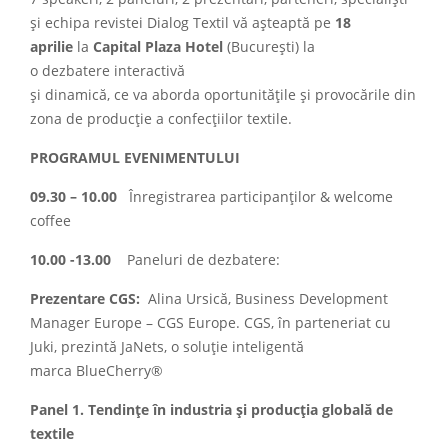
și echipa revistei Dialog Textil vă așteaptă pe
18
aprilie
la
Capital Plaza Hotel
(București) la
o dezbatere interactivă
și dinamică, ce va aborda oportunitățile și provocările din
zona de producție a confecțiilor textile.
PROGRAMUL EVENIMENTULUI
09.30 – 10.00
Înregistrarea participanților & welcome
coffee
10.00 -13.00
Paneluri de dezbatere:
Prezentare CGS:
Alina Ursică, Business Development
Manager Europe – CGS Europe. CGS, în parteneriat cu
Juki, prezintă JaNets, o soluție inteligentă
marca BlueCherry®
Panel 1. Tendințe în industria și producția globală de
textile