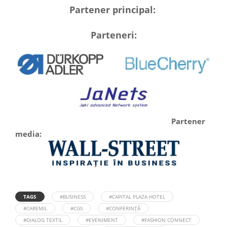
Partener principal:
Parteneri:
Partener
media:
TAGS
#BUSINESS
#CAPITAL PLAZA HOTEL
#CAREMIL
#CGS
#CONFERINȚĂ
#DIALOG TEXTIL
#EVENIMENT
#FASHION CONNECT