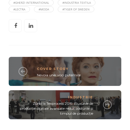
#GHERZI INTERNATIONAL
#INDUSTRIA TEXTILA
#LECTRA
#MODA
#TIGER OF SWEDEN
COVER STORY
Nevoia unei voci puternice
INDUSTRIE
Zünd la Texprocess 2019: Fluxurile de
producție digitale avansate reduc costurile și
timpul de producție