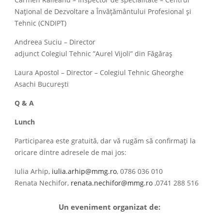
Carmen Răileanu – Inspector de specialitate – Centrul
Național de Dezvoltare a Învățământului Profesional și
Tehnic (CNDIPT)
Andreea Suciu – Director
adjunct Colegiul Tehnic ”Aurel Vijoli” din Făgăraș
Laura Apostol – Director – Colegiul Tehnic Gheorghe
Asachi București
Q & A
Lunch
Participarea este gratuită, dar vă rugăm să confirmați la
oricare dintre adresele de mai jos:
Iulia Arhip,
iulia.arhip@mmg.ro
, 0786 036 010
Renata Nechifor,
renata.nechifor@mmg.ro
,0741 288 516
Un eveniment organizat de: