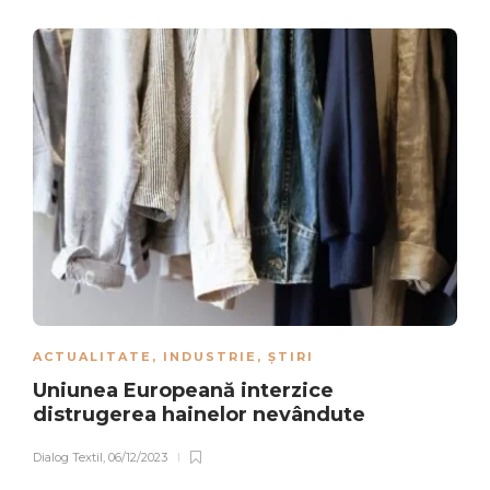
ACTUALITATE
,
INDUSTRIE
,
ȘTIRI
Uniunea Europeană interzice
distrugerea hainelor nevândute
Dialog Textil
,
06/12/2023