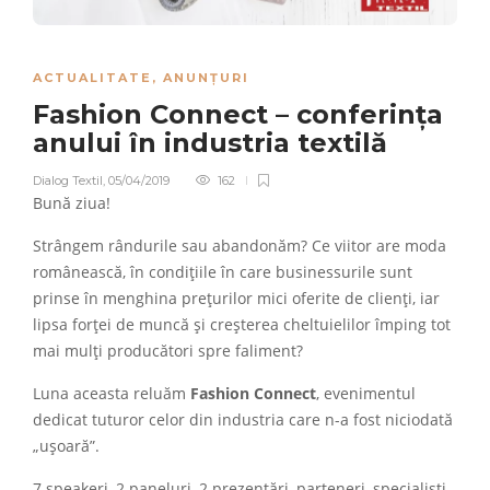
ACTUALITATE
,
ANUNȚURI
Fashion Connect – conferința
anului în industria textilă
Dialog Textil
,
05/04/2019
162
Bună ziua!
Strângem rândurile sau abandonăm? Ce viitor are moda
românească, în condițiile în care businessurile sunt
prinse în menghina prețurilor mici oferite de clienți, iar
lipsa forței de muncă și creșterea cheltuielilor împing tot
mai mulți producători spre faliment?
Luna aceasta reluăm
Fashion Connect
, evenimentul
dedicat tuturor celor din industria care n-a fost niciodată
„ușoară”.
7 speakeri, 2 paneluri, 2 prezentări, parteneri, specialiști