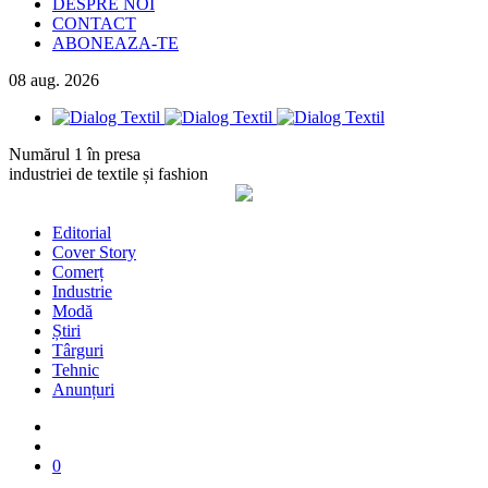
DESPRE NOI
CONTACT
ABONEAZA-TE
08
aug.
2026
Numărul 1 în presa
industriei de textile și fashion
Editorial
Cover Story
Comerț
Industrie
Modă
Știri
Târguri
Tehnic
Anunțuri
0