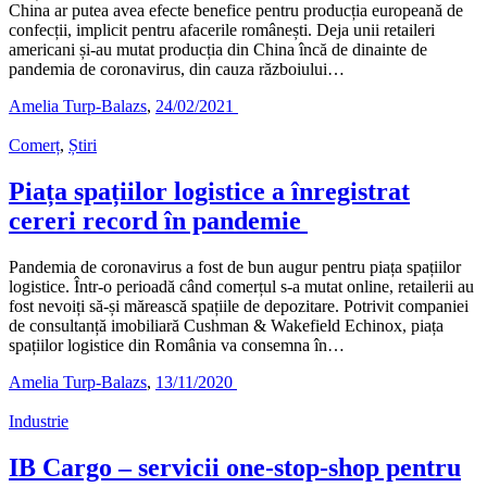
China ar putea avea efecte benefice pentru producția europeană de
confecții, implicit pentru afacerile românești. Deja unii retaileri
americani și-au mutat producția din China încă de dinainte de
pandemia de coronavirus, din cauza războiului…
Amelia Turp-Balazs
,
24/02/2021
Comerț
,
Știri
Piața spațiilor logistice a înregistrat
cereri record în pandemie
Pandemia de coronavirus a fost de bun augur pentru piața spațiilor
logistice. Într-o perioadă când comerțul s-a mutat online, retailerii au
fost nevoiți să-și mărească spațiile de depozitare. Potrivit companiei
de consultanță imobiliară Cushman & Wakefield Echinox, piața
spațiilor logistice din România va consemna în…
Amelia Turp-Balazs
,
13/11/2020
Industrie
IB Cargo – servicii one-stop-shop pentru