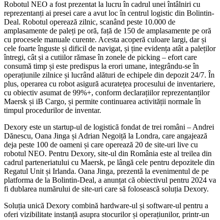
Robotul NEO a fost prezentat la lucru în cadrul unei întâlniri cu
reprezentanți ai presei care a avut loc în centrul logistic din Bolintin-
Deal. Robotul operează zilnic, scanând peste 10.000 de
amplasamente de paleți pe oră, față de 150 de amplasamente pe oră
cu procesele manuale curente. Acesta acoperă culoare largi, dar și
cele foarte înguste și dificil de navigat, și ține evidența atât a paleților
întregi, cât și a cutiilor rămase în zonele de picking – efort care
consumă timp și este predispus la erori umane, integrându-se în
operațiunile zilnice și lucrând alături de echipele din depozit 24/7. În
plus, operarea cu robot asigură acuratețea procesului de inventariere,
cu obiectiv asumat de 99%+, conform declarațiilor reprezentanților
Maersk și iB Cargo, și permite continuarea activității normale în
timpul procedurilor de inventar.
Dexory este un startup-ul de logistică fondat de trei români – Andrei
Dănescu, Oana Jinga și Adrian Negoiță la Londra, care angajează
deja peste 100 de oameni și care operează 20 de site-uri live cu
robotul NEO. Pentru Dexory, site-ul din România este al treilea din
cadrul parteneriatului cu Maersk, pe lângă cele pentru depozitele din
Regatul Unit și Irlanda. Oana Jinga, prezentă la evenimentul de pe
platforma de la Bolintin-Deal, a anunțat că obiectivul pentru 2024 va
fi dublarea numărului de site-uri care să folosească soluția Dexory.
Soluția unică Dexory combină hardware-ul și software-ul pentru a
oferi vizibilitate instanță asupra stocurilor și operațiunilor, printr-un