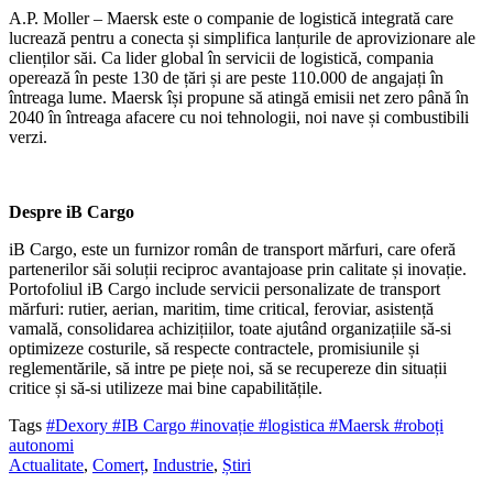
A.P. Moller – Maersk este o companie de logistică integrată care
lucrează pentru a conecta și simplifica lanțurile de aprovizionare ale
clienților săi. Ca lider global în servicii de logistică, compania
operează în peste 130 de țări și are peste 110.000 de angajați în
întreaga lume. Maersk își propune să atingă emisii net zero până în
2040 în întreaga afacere cu noi tehnologii, noi nave și combustibili
verzi.
Despre iB
Cargo
iB Cargo, este un furnizor român de transport mărfuri, care oferă
partenerilor săi soluții reciproc avantajoase prin calitate și inovație.
Portofoliul iB Cargo include servicii personalizate de transport
mărfuri: rutier, aerian, maritim, time critical, feroviar, asistență
vamală, consolidarea achizițiilor, toate ajutând organizațiile să-si
optimizeze costurile, să respecte contractele, promisiunile și
reglementările, să intre pe piețe noi, să se recupereze din situații
critice și să-si utilizeze mai bine capabilitățile.
Tags
#Dexory
#IB Cargo
#inovație
#logistica
#Maersk
#roboți
autonomi
Actualitate
,
Comerț
,
Industrie
,
Știri