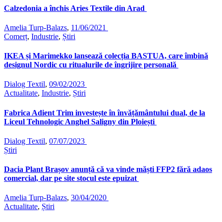
Calzedonia a închis Aries Textile din Arad
Amelia Turp-Balazs
,
11/06/2021
Comerț
,
Industrie
,
Știri
IKEA și Marimekko lansează colecția BASTUA, care îmbină
designul Nordic cu ritualurile de îngrijire personală
Dialog Textil
,
09/02/2023
Actualitate
,
Industrie
,
Știri
Fabrica Adient Trim investește în învățământului dual, de la
Liceul Tehnologic Anghel Saligny din Ploiești
Dialog Textil
,
07/07/2023
Știri
Dacia Plant Brașov anunță că va vinde măști FFP2 fără adaos
comercial, dar pe site stocul este epuizat
Amelia Turp-Balazs
,
30/04/2020
Actualitate
,
Știri