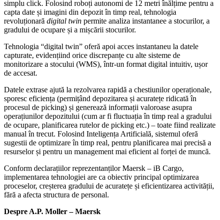
simplu click. Folosind roboți autonomi de 12 metri înălțime pentru a
capta date și imagini din depozit în timp real, tehnologia
revoluționară
digital twin
permite analiza instantanee a stocurilor, a
gradului de ocupare și a mișcării stocurilor.
Tehnologia “digital twin” oferă apoi acces instantaneu la datele
capturate, evidențiind orice discrepanțe cu alte sisteme de
monitorizare a stocului (WMS), într-un format digital intuitiv, ușor
de accesat.
Datele extrase ajută la rezolvarea rapidă a chestiunilor operaționale,
sporesc eficiența (permițând depozitarea și acuratețe ridicată în
procesul de picking) și generează informații valoroase asupra
operațiunilor depozitului (cum ar fi fluctuația în timp real a gradului
de ocupare, planificarea rutelor de picking etc.) – toate fiind realizate
manual în trecut. Folosind Inteligența Artificială, sistemul oferă
sugestii de optimizare în timp real, pentru planificarea mai precisă a
resurselor și pentru un management mai eficient al forței de muncă.
Conform declarațiilor reprezentanților Maersk – iB Cargo,
implementarea tehnologiei are ca obiectiv principal optimizarea
proceselor, creșterea gradului de acuratețe și eficientizarea activității,
fără a afecta structura de personal.
Despre
A.P. Moller – Maersk