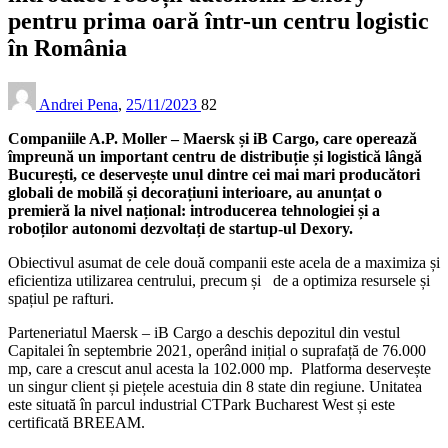
pentru prima oară într-un centru logistic
în România
Andrei Pena
,
25/11/2023
82
Companiile A.P. Moller – Maersk și iB Cargo, care operează
împreună un important centru de distribuție și logistică lângă
București, ce deservește unul dintre cei mai mari producători
globali de mobilă și decorațiuni interioare, au anunțat o
premieră la nivel național: introducerea tehnologiei și a
roboților autonomi dezvoltați de startup-ul Dexory.
Obiectivul asumat de cele două companii este acela de a maximiza și
eficientiza utilizarea centrului, precum și de a optimiza resursele și
spațiul pe rafturi.
Parteneriatul Maersk – iB Cargo a deschis depozitul din vestul
Capitalei în septembrie 2021, operând inițial o suprafață de 76.000
mp, care a crescut anul acesta la 102.000 mp. Platforma deservește
un singur client și piețele acestuia din 8 state din regiune. Unitatea
este situată în parcul industrial CTPark Bucharest West și este
certificată BREEAM.