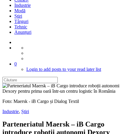
Industrie
Modă
Știri
Târguri
Tehnic
Anunțuri
0
Login to add posts to your read later list
Foto: Maersk - iB Cargo și Dialog Textil
Industrie
,
Știri
Parteneriatul Maersk – iB Cargo
introduce roboții autonomi Dexory