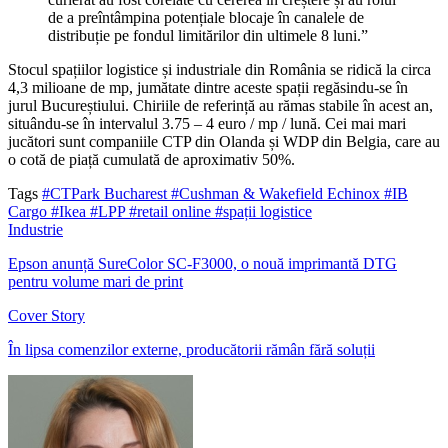
de a preîntâmpina potențiale blocaje în canalele de
distribuție pe fondul limitărilor din ultimele 8 luni.”
Stocul spațiilor logistice și industriale din România se ridică la circa
4,3 milioane de mp, jumătate dintre aceste spații regăsindu-se în
jurul Bucureștiului. Chiriile de referință au rămas stabile în acest an,
situându-se în intervalul 3.75 – 4 euro / mp / lună. Cei mai mari
jucători sunt companiile CTP din Olanda și WDP din Belgia, care au
o cotă de piață cumulată de aproximativ 50%.
Tags
#CTPark Bucharest
#Cushman & Wakefield Echinox
#IB
Cargo
#Ikea
#LPP
#retail online
#spații logistice
Industrie
Epson anunță SureColor SC-F3000, o nouă imprimantă DTG
pentru volume mari de print
Cover Story
În lipsa comenzilor externe, producătorii rămân fără soluții