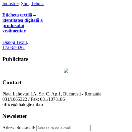
Industrie
,
Știri
,
Tehnic
Eticheta textilă –
identitatea digitală a
produsului
vestimentar
Dialog Textil
,
17/03/2026
Publicitate
Contact
Piata Lahovari 1A, Sc. C, Ap.1, Bucuresti - Romania
031/1065322 / Fax: 031/1078186
office@dialogtextil.ro
Newsletter
Adresa de e-mail: