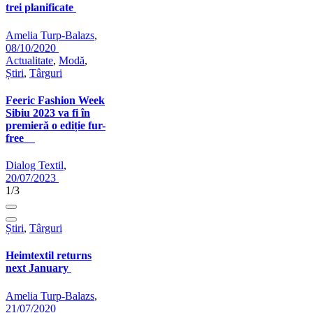
trei planificate
Amelia Turp-Balazs
,
08/10/2020
Actualitate
,
Modă
,
Știri
,
Târguri
Feeric Fashion Week
Sibiu 2023 va fi în
premieră o ediție fur-
free
Dialog Textil
,
20/07/2023
1/3
Știri
,
Târguri
Heimtextil returns
next January
Amelia Turp-Balazs
,
21/07/2020