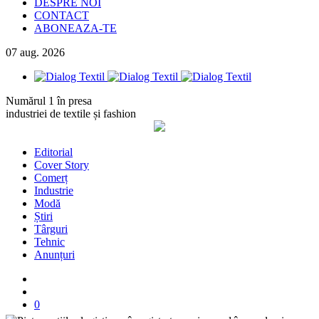
DESPRE NOI
CONTACT
ABONEAZA-TE
07
aug.
2026
Numărul 1 în presa
industriei de textile și fashion
Editorial
Cover Story
Comerț
Industrie
Modă
Știri
Târguri
Tehnic
Anunțuri
0