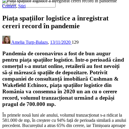
Comerț
,
Știri
Piața spațiilor logistice a înregistrat
cereri record în pandemie
Amelia Turp-Balazs
,
13/11/2020
129
Pandemia de coronavirus a fost de bun augur
pentru piața spațiilor logistice. Într-o perioadă când
comerțul s-a mutat online, retailerii au fost nevoiți
să-și mărească spațiile de depozitare. Potrivit
companiei de consultanță imobiliară Cushman &
Wakefield Echinox, piața spațiilor logistice din
România va consemna în 2020 un an cu o cerere
record, volumul tranzacționat urmând a depăși
pragul de 700.000 mp.
În primele nouă luni ale anului, volumul tranzacționat s-a ridicat la
581.000 de mp, în creștere cu 94% față de perioada similară a anului
precedent. Bucureștiul a atras 65% din cerere, iar Timișoara aproape