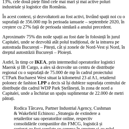
13%, cele două piețe fiind cele mai mari și mai active poluri
industriale și logistice din România.
În acest context, și dezvoltatorii au fost activi, livrând spații noi cu o
suprafață de 356.000 mp în perioada ianuarie – septembrie 2020, în
creștere cu 27% față de perioada similară a anului precedent.
Aproximativ 75% din noile spații au fost date în folosință în jurul
Capitalei, unde se dezvoltă atât polul tradițional, de la intrarea pe
autostrada București – Pitești, cât și zonele de Nord-Vest și Nord, în
dreptul autostrăzii București – Ploiești.
Astfel, în timp ce
IKEA
, prin intermediul operatorilor logistici
Maersk și IB Cargo, a ales să dezvolte un centru de distribuție
regional cu o suprafață de 75.000 de mp în cadrul proiectului
CTPark Bucharest West situat la kilometrul 23 al A1, retailerul
polonez de fashion
LPP
a decis să își dubleze suprafața centrului de
distribuție din cadrul WDP Park Ștefănești, în zona de nord a
Capitalei, unde a închiriat un spațiu suplimentar de 22.000 de metri
pătrați.
Rodica Târcavu, Partner Industrial Agency, Cushman
& Wakefield Echinox
:
„Strategia de extindere a
retailerilor sau operatorilor online, respectiv
consolidările companiilor din FMCG, logistică și
curierat au fost corelate cu cererea în creștere și au rolul