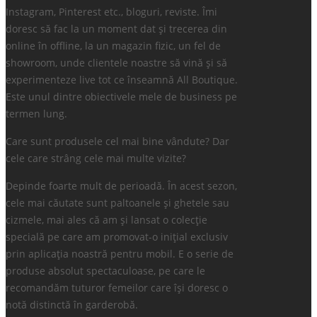
Instagram, Pinterest etc., bloguri, reviste. Îmi
doresc să fac la un moment dat și trecerea din
online în offline, la un magazin fizic, un fel de
showroom, unde clientele noastre să vină și să
experimenteze live tot ce înseamnă All Boutique.
Este unul dintre obiectivele mele de business pe
termen lung.
Care sunt produsele cel mai bine vândute? Dar
cele care strâng cele mai multe vizite?
Depinde foarte mult de perioadă. În acest sezon,
cele mai căutate sunt paltoanele și ghetele sau
cizmele, mai ales că am și lansat o colecție
specială pe care am promovat-o inițial exclusiv
prin aplicația noastră pentru mobil. E o serie de
produse absolut spectaculoase, pe care le
recomandăm tuturor femeilor care își doresc o
notă distinctă în garderobă.