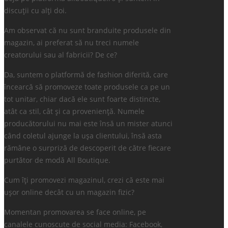
discuții cu alți doi.
Am observat că nu sunt branduite produsele din
magazin, ai preferat să nu treci numele
creatorului sau al fabricii? De ce?
Da, suntem o platformă de fashion diferită, care
încearcă să promoveze toate produsele ca pe un
tot unitar, chiar dacă ele sunt foarte distincte,
atât ca stil, cât și ca proveniență. Numele
producătorului nu mai este însă un mister atunci
când coletul ajunge la ușa clientului, însă asta
rămâne o surpriză de descoperit de către fiecare
purtător de modă All Boutique.
Cum îți promovezi magazinul, crezi că este mai
ușor online decât cu un magazin fizic?
Momentan promovarea se face online, pe
canalele cunoscute de social media: Facebook,