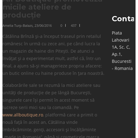
micile ateliere de
producție
Conta
Amelia Turp-Balazs
,
23/06/2016
0
437
Piata
Cătălina Brînză și-a început traseul prin retailul
Lahovari
românesc în urmă cu zece ani, pe când lucra la
1A, Sc. C,
un magazin de haine din Pitești. De atunci a
Ap.1,
învățat și a experimentat mult, astfel că, într-un
Bucuresti
final, a ajuns să-și managerieze propria afacere:
- Romania
un butic online cu haine produse în țara noastră.
Colaborările sale se rezumă la mici ateliere sau
unități de producție de pe lângă București,
singurele care își permit în acest moment să
lucreze serii mici sau la comandă. Pe
www.allboutique.ro
, platformă care a primit o
nouă față în acest an, Cătălina vinde
îmbrăcăminte, genți, accesorii și încălțăminte
„made in Romania”, până și cosmeticele marca