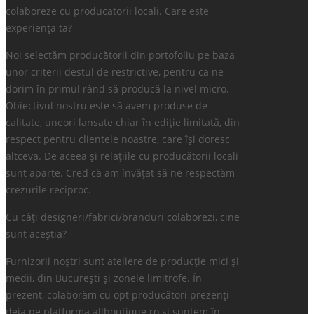
colaboreze cu producătorii locali. Care este
experiența ta?
Noi selectăm producătorii din portofoliu pe baza
unor criterii destul de restrictive, pentru că ne
dorim în primul rând să producă la nivel micro.
Obiectivul nostru este să avem produse de
calitate, uneori lansate chiar în ediție limitată, din
respect pentru clientele noastre, care își doresc
altceva. De aceea și relațiile cu producătorii locali
sunt aparte. Cred că am învățat să ne respectăm
crezurile reciproc.
Cu câți designeri/fabrici/branduri colaborezi, cine
sunt aceștia?
Furnizorii noștri sunt ateliere de producție mici și
medii, din București și zonele limitrofe. În
prezent, colaborăm cu opt producători prezenți
deja pe platforma allboutique.ro și suntem în