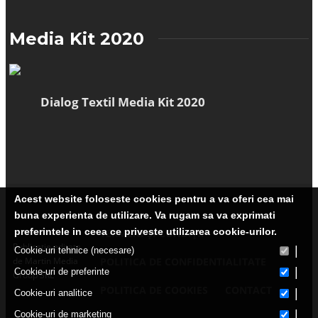
Media Kit 2020
Dialog Textil Media Kit 2020
Acest website foloseste cookies pentru a va oferi cea mai
buna experienta de utilizare. Va rugam sa va exprimati
preferintele in ceea ce priveste utilizarea cookie-urilor.
TERMENI ȘI CONDIȚII
Publicatie editata
|
Cookie-uri tehnice (necesare)
de Martin Media
POLITICA DE CONFIDENTIALITATE
|
Cookie-uri de preferinte
Group SRL
POLITICA DE COOKIES
CONTACT
|
Cookie-uri analitice
|
Cookie-uri de marketing