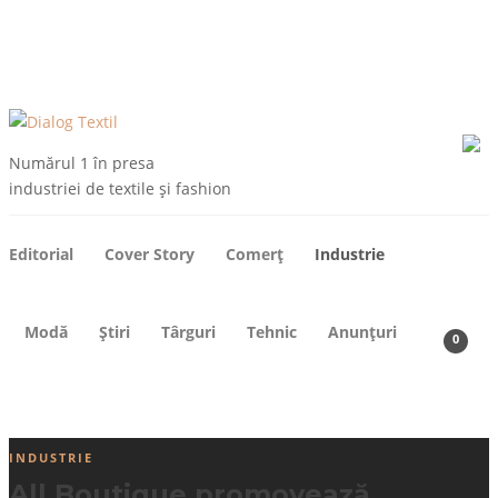
ARHIVE
DESPRE NOI
CONTACT
ABONEAZA-TE
Numărul 1 în presa
industriei de textile și fashion
Editorial
Cover Story
Comerț
Industrie
Modă
Știri
Târguri
Tehnic
Anunțuri
0
INDUSTRIE
All Boutique promovează