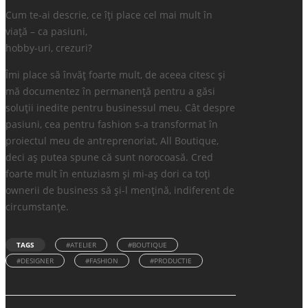
Cum te-ai descrie, ce îți place cel mai mult în
viață – ca pasiuni,
hobby-uri, crezuri?
Îmi place să învăț foarte mult, de aceea citesc și
mă documentez în permanență pentru a găsi
soluții inedite pentru businessul meu. Cât despre
pasiuni, cea pentru fashion s-a transformat în
proiectul meu de antreprenoriat, All Boutique,
deci aș putea spune că sunt norocoasă. Cred
foarte mult în entuziasm și mi-aș dori ca toți
ownerii de business să și-l mențină, indiferent de
circumstanțe.
TAGS
#ATELIER
#BOUTIQUE
#DESIGNER
#FASHION
#PRODUCTIE