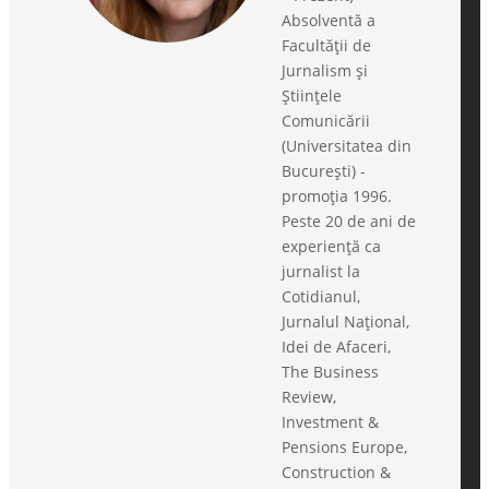
Absolventă a
Facultății de
Jurnalism și
Științele
Comunicării
(Universitatea din
București) -
promoția 1996.
Peste 20 de ani de
experiență ca
jurnalist la
Cotidianul,
Jurnalul Național,
Idei de Afaceri,
The Business
Review,
Investment &
Pensions Europe,
Construction &