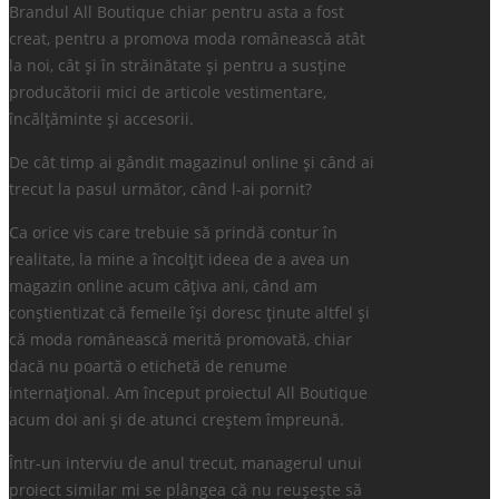
Brandul All Boutique chiar pentru asta a fost
creat, pentru a promova moda românească atât
la noi, cât și în străinătate și pentru a susține
producătorii mici de articole vestimentare,
încălțăminte și accesorii.
De cât timp ai gândit magazinul online și când ai
trecut la pasul următor, când l-ai pornit?
Ca orice vis care trebuie să prindă contur în
realitate, la mine a încolțit ideea de a avea un
magazin online acum câțiva ani, când am
conștientizat că femeile își doresc ținute altfel și
că moda românească merită promovată, chiar
dacă nu poartă o etichetă de renume
internațional. Am început proiectul All Boutique
acum doi ani și de atunci creștem împreună.
Într-un interviu de anul trecut, managerul unui
proiect similar mi se plângea că nu reușește să