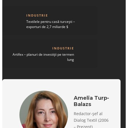
INDUSTRIE
Textilele pentru casă turcești –
exporturi de 2,7 miliarde $
INDUSTRIE
Artifex – planuri de investiții pe termen
lung
Amelia Turp-
Balazs
Redactor-șef al
Dialog Textil (2006
– Prezent)