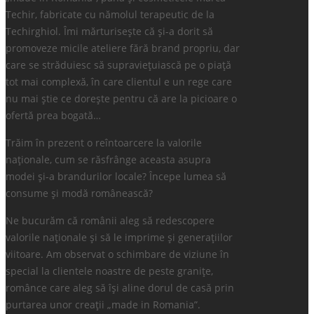
Techir, fabricate cu nămolul terapeutic de la
Techirghiol. Îmi mărturisește că și-a dorit să
promoveze micile ateliere fără brand propriu, dar
care se străduiesc să supraviețuiască pe o piață
tot mai complexă, în care clientul e un rege care
nu mai știe ce dorește pentru că are la picioare o
ofertă prea bogată…
Trăim în prezent o reîntoarcere la valorile
naționale, cum se răsfrânge aceasta asupra
modei și-a brandurilor locale? Începe lumea să
consume și modă românească?
Ne bucurăm că românii aleg să redescopere
valorile naționale și să le imprime și generațiilor
viitoare. Am observat o schimbare de viziune în
special la clientele noastre de peste granițe,
românce care aleg să își aline dorul de casă prin
purtarea unor creații „made in Romania”.