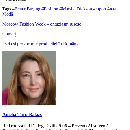
Tags
#Better Buying
#Fashion
#Marsha Dickson
#raport
#retail
Modă
Moscow Fashion Week – entuziasm rusesc
Comerț
Lyria și provocarile producției în România
Amelia Turp-Balazs
Redactor-șef al Dialog Textil (2006 – Prezent) Absolventă a