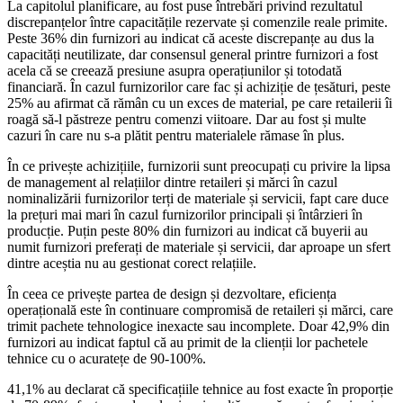
La capitolul planificare, au fost puse întrebări privind rezultatul
discrepanțelor între capacitățile rezervate și comenzile reale primite.
Peste 36% din furnizori au indicat că aceste discrepanțe au dus la
capacități neutilizate, dar consensul general printre furnizori a fost
acela că se creează presiune asupra operațiunilor și totodată
financiară. În cazul furnizorilor care fac și achiziție de țesături, peste
25% au afirmat că rămân cu un exces de material, pe care retailerii îi
roagă să-l păstreze pentru comenzi viitoare. Dar au fost și multe
cazuri în care nu s-a plătit pentru materialele rămase în plus.
În ce privește achizițiile, furnizorii sunt preocupați cu privire la lipsa
de management al relațiilor dintre retaileri și mărci în cazul
nominalizării furnizorilor terți de materiale și servicii, fapt care duce
la prețuri mai mari în cazul furnizorilor principali și întârzieri în
producție. Puțin peste 80% din furnizori au indicat că buyerii au
numit furnizori preferați de materiale și servicii, dar aproape un sfert
dintre aceștia nu au gestionat corect relațiile.
În ceea ce privește partea de design și dezvoltare, eficiența
operațională este în continuare compromisă de retaileri și mărci, care
trimit pachete tehnologice inexacte sau incomplete. Doar 42,9% din
furnizori au indicat faptul că au primit de la clienții lor pachetele
tehnice cu o acuratețe de 90-100%.
41,1% au declarat că specificațiile tehnice au fost exacte în proporție