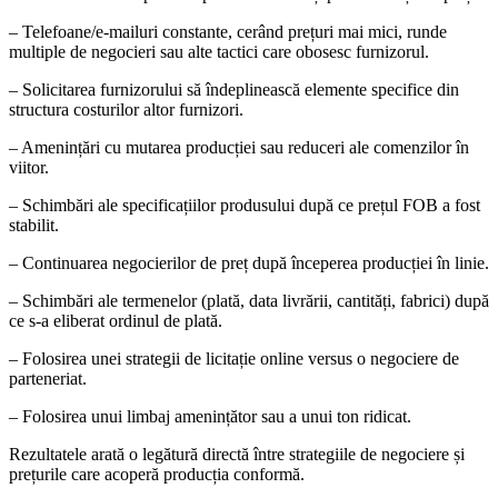
– Telefoane/e-mailuri constante, cerând prețuri mai mici, runde
multiple de negocieri sau alte tactici care obosesc furnizorul.
– Solicitarea furnizorului să îndeplinească elemente specifice din
structura costurilor altor furnizori.
– Amenințări cu mutarea producției sau reduceri ale comenzilor în
viitor.
– Schimbări ale specificațiilor produsului după ce prețul FOB a fost
stabilit.
– Continuarea negocierilor de preț după începerea producției în linie.
– Schimbări ale termenelor (plată, data livrării, cantități, fabrici) după
ce s-a eliberat ordinul de plată.
– Folosirea unei strategii de licitație online versus o negociere de
parteneriat.
– Folosirea unui limbaj amenințător sau a unui ton ridicat.
Rezultatele arată o legătură directă între strategiile de negociere și
prețurile care acoperă producția conformă.