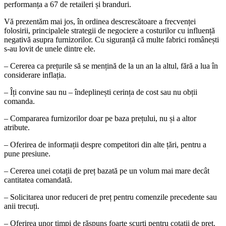
performanța a 67 de retaileri și branduri.
Vă prezentăm mai jos, în ordinea descrescătoare a frecvenței
folosirii, principalele strategii de negociere a costurilor cu influență
negativă asupra furnizorilor. Cu siguranță că multe fabrici românești
s-au lovit de unele dintre ele.
– Cererea ca prețurile să se mențină de la un an la altul, fără a lua în
considerare inflația.
– Îți convine sau nu – îndeplinești cerința de cost sau nu obții
comanda.
– Compararea furnizorilor doar pe baza prețului, nu și a altor
atribute.
– Oferirea de informații despre competitori din alte țări, pentru a
pune presiune.
– Cererea unei cotații de preț bazată pe un volum mai mare decât
cantitatea comandată.
– Solicitarea unor reduceri de preț pentru comenzile precedente sau
anii trecuți.
– Oferirea unor timpi de răspuns foarte scurți pentru cotații de preț.