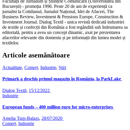
Facultății de Jurnalism și Științele Comunicării (Universitatea din
București) - promoția 1996. Peste 20 de ani de experiență ca
jurnalist la Cotidianul, Jurnalul Național, Idei de Afaceri, The
Business Review, Investment & Pensions Europe, Construction &
Investment Journal. Dialog Textil - unica revistă dedicată industriei
de textile și confecții din România a fost regândită sub îndrumarea sa
editorială, pentru a avea un concept dinamic, axat pe prezentarea
afacerilor relevante din domeniu și pe informații din lumea modei și
textilelor.
Articole asemănătoare
Actualitate
,
Comerț
,
Industrie
,
Știri
Primark a deschis primul magazin în România, la ParkLake
Dialog Textil
,
15/12/2022
Industrie
European funds – 400 million euro for micro-enterprises
Amelia Turp-Balazs
,
28/07/2020
Comerț
,
Industrie