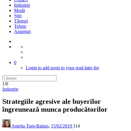
Industrie
Modă
Știri
Târguri
Tehnic
Anunțuri
0
Login to add posts to your read later list
1/0
Industrie
Strategiile agresive ale buyerilor
îngreunează munca producătorilor
Amelia Turp-Balazs
,
15/02/2019
114