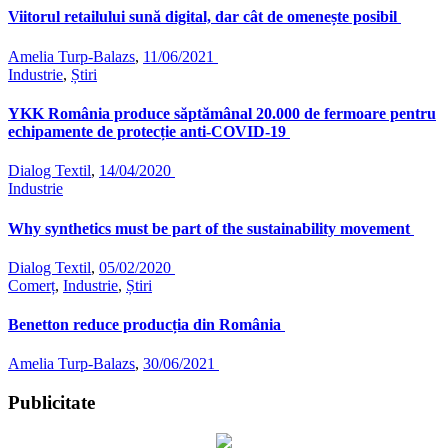
Viitorul retailului sună digital, dar cât de omenește posibil
Amelia Turp-Balazs
,
11/06/2021
Industrie
,
Știri
YKK România produce săptămânal 20.000 de fermoare pentru
echipamente de protecție anti-COVID-19
Dialog Textil
,
14/04/2020
Industrie
Why synthetics must be part of the sustainability movement
Dialog Textil
,
05/02/2020
Comerț
,
Industrie
,
Știri
Benetton reduce producția din România
Amelia Turp-Balazs
,
30/06/2021
Publicitate