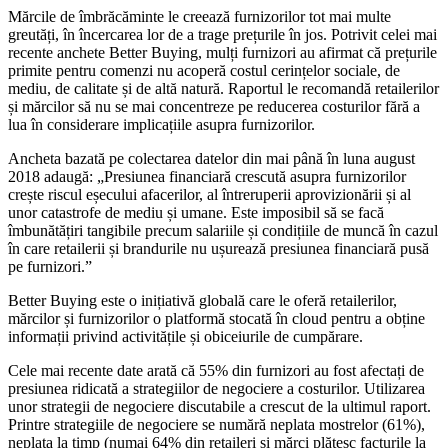
Mărcile de îmbrăcăminte le creează furnizorilor tot mai multe
greutăți, în încercarea lor de a trage prețurile în jos. Potrivit celei mai
recente anchete Better Buying, mulți furnizori au afirmat că prețurile
primite pentru comenzi nu acoperă costul cerințelor sociale, de
mediu, de calitate și de altă natură. Raportul le recomandă retailerilor
și mărcilor să nu se mai concentreze pe reducerea costurilor fără a
lua în considerare implicațiile asupra furnizorilor.
Ancheta bazată pe colectarea datelor din mai până în luna august
2018 adaugă: „Presiunea financiară crescută asupra furnizorilor
crește riscul eșecului afacerilor, al întreruperii aprovizionării și al
unor catastrofe de mediu și umane. Este imposibil să se facă
îmbunătățiri tangibile precum salariile și condițiile de muncă în cazul
în care retailerii și brandurile nu ușurează presiunea financiară pusă
pe furnizori.”
Better Buying este o inițiativă globală care le oferă retailerilor,
mărcilor și furnizorilor o platformă stocată în cloud pentru a obține
informații privind activitățile și obiceiurile de cumpărare.
Cele mai recente date arată că 55% din furnizori au fost afectați de
presiunea ridicată a strategiilor de negociere a costurilor. Utilizarea
unor strategii de negociere discutabile a crescut de la ultimul raport.
Printre strategiile de negociere se numără neplata mostrelor (61%),
neplata la timp (numai 64% din retaileri și mărci plătesc facturile la