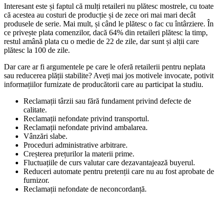
Interesant este și faptul că mulți retaileri nu plătesc mostrele, cu toate
că acestea au costuri de producție și de zece ori mai mari decât
produsele de serie. Mai mult, și când le plătesc o fac cu întârziere. În
ce privește plata comenzilor, dacă 64% din retaileri plătesc la timp,
restul amână plata cu o medie de 22 de zile, dar sunt și alții care
plătesc la 100 de zile.
Dar care ar fi argumentele pe care le oferă retailerii pentru neplata
sau reducerea plății stabilite? Aveți mai jos motivele invocate, potivit
informațiilor furnizate de producătorii care au participat la studiu.
Reclamații târzii sau fără fundament privind defecte de
calitate.
Reclamații nefondate privind transportul.
Reclamații nefondate privind ambalarea.
Vânzări slabe.
Proceduri administrative arbitrare.
Creșterea prețurilor la materii prime.
Fluctuațiile de curs valutar care dezavantajează buyerul.
Reduceri automate pentru pretenții care nu au fost aprobate de
furnizor.
Reclamații nefondate de neconcordanță.