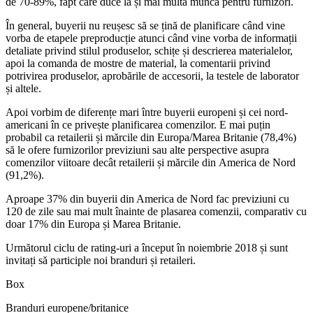
de 70-89%, fapt care duce la și mai multă muncă pentru furnizori.
În general, buyerii nu reușesc să se țină de planificare când vine
vorba de etapele preproducție atunci când vine vorba de informații
detaliate privind stilul produselor, schițe și descrierea materialelor,
apoi la comanda de mostre de material, la comentarii privind
potrivirea produselor, aprobările de accesorii, la testele de laborator
și altele.
Apoi vorbim de diferențe mari între buyerii europeni și cei nord-
americani în ce privește planificarea comenzilor. E mai puțin
probabil ca retailerii și mărcile din Europa/Marea Britanie (78,4%)
să le ofere furnizorilor previziuni sau alte perspective asupra
comenzilor viitoare decât retailerii și mărcile din America de Nord
(91,2%).
Aproape 37% din buyerii din America de Nord fac previziuni cu
120 de zile sau mai mult înainte de plasarea comenzii, comparativ cu
doar 17% din Europa și Marea Britanie.
Următorul ciclu de rating-uri a început în noiembrie 2018 și sunt
invitați să participle noi branduri și retaileri.
Box
Branduri europene/britanice