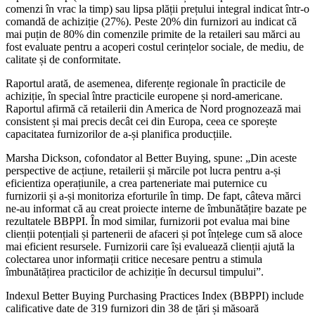
comenzi în vrac la timp) sau lipsa plății prețului integral indicat într-o
comandă de achiziție (27%). Peste 20% din furnizori au indicat că
mai puțin de 80% din comenzile primite de la retaileri sau mărci au
fost evaluate pentru a acoperi costul cerințelor sociale, de mediu, de
calitate și de conformitate.
Raportul arată, de asemenea, diferențe regionale în practicile de
achiziție, în special între practicile europene și nord-americane.
Raportul afirmă că retailerii din America de Nord prognozează mai
consistent și mai precis decât cei din Europa, ceea ce sporește
capacitatea furnizorilor de a-și planifica producțiile.
Marsha Dickson, cofondator al Better Buying, spune: „Din aceste
perspective de acțiune, retailerii și mărcile pot lucra pentru a-și
eficientiza operațiunile, a crea parteneriate mai puternice cu
furnizorii și a-și monitoriza eforturile în timp. De fapt, câteva mărci
ne-au informat că au creat proiecte interne de îmbunătățire bazate pe
rezultatele BBPPI. În mod similar, furnizorii pot evalua mai bine
clienții potențiali și partenerii de afaceri și pot înțelege cum să aloce
mai eficient resursele. Furnizorii care își evaluează clienții ajută la
colectarea unor informații critice necesare pentru a stimula
îmbunătățirea practicilor de achiziție în decursul timpului”.
Indexul Better Buying Purchasing Practices Index (BBPPI) include
calificative date de 319 furnizori din 38 de țări și măsoară