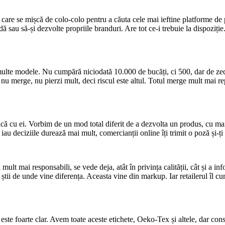
, care se mișcă de colo-colo pentru a căuta cele mai ieftine platforme d
 sau să-și dezvolte propriile branduri. Are tot ce-i trebuie la dispoziție
 multe modele. Nu cumpără niciodată 10.000 de bucăți, ci 500, dar de zece
nu merge, nu pierzi mult, deci riscul este altul. Totul merge mult mai rep
ă cu ei. Vorbim de un mod total diferit de a dezvolta un produs, cu mai 
 iau deciziile durează mai mult, comercianții online îți trimit o poză și-ți
 mult mai responsabili, se vede deja, atât în privința calității, cât și a
 știi de unde vine diferența. Aceasta vine din markup. Iar retailerul î
este foarte clar. Avem toate aceste etichete, Oeko-Tex și altele, dar co