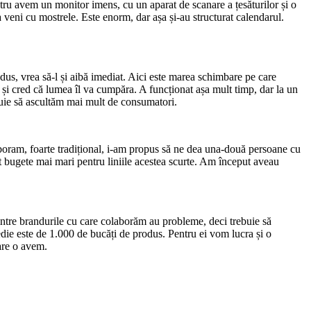
ru avem un monitor imens, cu un aparat de scanare a țesăturilor și o
veni cu mostrele. Este enorm, dar așa și-au structurat calendarul.
dus, vrea să-l și aibă imediat. Aici este marea schimbare pe care
 și cred că lumea îl va cumpăra. A funcționat așa mult timp, dar la un
buie să ascultăm mai mult de consumatori.
aboram, foarte tradițional, i-am propus să ne dea una-două persoane cu
t bugete mai mari pentru liniile acestea scurte. Am început aveau
 dintre brandurile cu care colaborăm au probleme, deci trebuie să
ie este de 1.000 de bucăți de produs. Pentru ei vom lucra și o
are o avem.