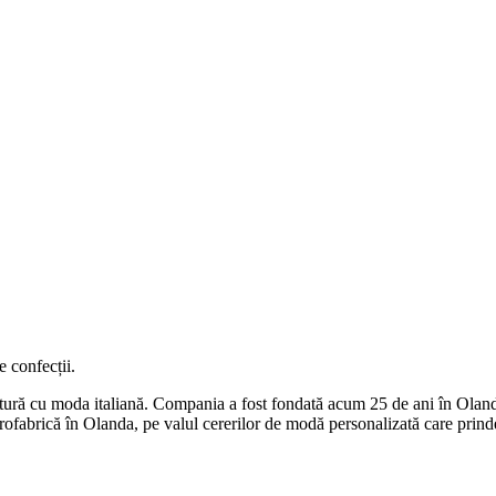
e confecții.
ură cu moda italiană. Compania a fost fondată acum 25 de ani în Olanda,
fabrică în Olanda, pe valul cererilor de modă personalizată care prinde