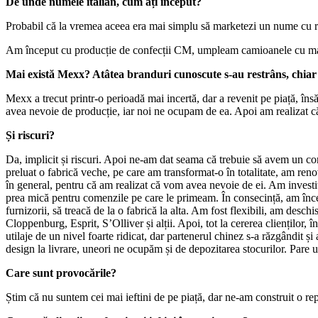
De unde numele italian, cum ați început?
Probabil că la vremea aceea era mai simplu să marketezi un nume cu r
Am început cu producție de confecții CM, umpleam camioanele cu materi
Mai există Mexx? Atâtea branduri cunoscute s-au restrâns, chiar 
Mexx a trecut printr-o perioadă mai incertă, dar a revenit pe piață, însă
avea nevoie de producție, iar noi ne ocupam de ea. Apoi am realizat că
Și riscuri?
Da, implicit și riscuri. Apoi ne-am dat seama că trebuie să avem un con
preluat o fabrică veche, pe care am transformat-o în totalitate, am re
în general, pentru că am realizat că vom avea nevoie de ei. Am investit 
prea mică pentru comenzile pe care le primeam. În consecință, am încep
furnizorii, să treacă de la o fabrică la alta. Am fost flexibili, am desc
Cloppenburg, Esprit, S’Olliver și alții. Apoi, tot la cererea clienților
utilaje de un nivel foarte ridicat, dar partenerul chinez s-a răzgândit 
design la livrare, uneori ne ocupăm și de depozitarea stocurilor. Pare ușo
Care sunt provocările?
Știm că nu suntem cei mai ieftini de pe piață, dar ne-am construit o repu