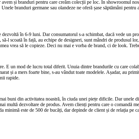
r avem și branduri pentru care creăm colecții pe loc. În showroomul nost
i. Unele branduri germane sau olandeze ne oferă șase săptămâni pentru a 
 le dezvoltă în 6-9 luni. Dar consumatorul s-a schimbat, dacă vede un pro
să-l scoată în față, au echipe de designeri, sunt mândri de produsul lor,
lumea vrea să le copieze. Deci nu mai e vorba de brand, ci de look. Tre
are. E un mod de lucru total diferit. Unuia dintre brandurile cu care col
marat și a mers foarte bine, s-au vândut toate modelele. Așadar, au primi
nii rapide.
mai buni din activitatea noastră, în ciuda unei piețe dificile. Dar unele
mai multă dezvoltare de produs. Avem clienți pentru care o comandă med
a minimă este de 500 de bucăți, dar depinde de client și de relația pe c