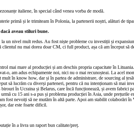
ezonanțe italiene, în special când venea vorba de modă.
e primă și le trimiteam în Polonia, la partenerii noștri, alături de tip
dacă aveau stiluri bune.
 la un nivel mult redus. Au fost niște probleme cu investiții și expansiuni
 clientul nu mai dorea doar CM, ci full product, așa că am început să de
trol mai mare al producției și am deschis propria capacitate în Lituania
novat-o, am adus echipamente noi, nici nu o mai recunoșteai. La acel mom
mult în know how, dar și în partea de administrare, de sourcing al țesătur
ut să lucrăm cu diverși parteneri, pentru că nu intenționam să mai inves
his birouri în Ucraina și Belarus, care încă funcționează, și avem fabrici 
, în urmă cu 15 ani s-a pus și problema producției în Asia, unde prețurile
și am fost nevoiți să ne mutăm în altă parte. Apoi am stabilit colaborări 
r, dar este foarte dificil.
tație în a livra un raport bun calitate/preț.