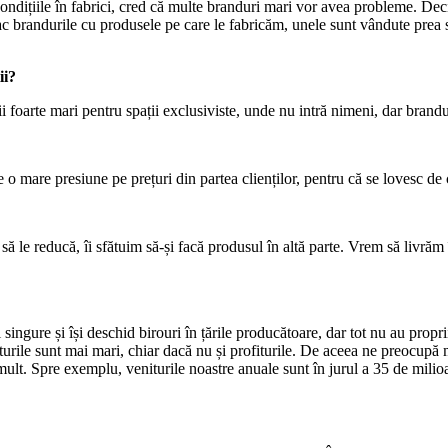
t condițiile în fabrici, cred că multe branduri mari vor avea probleme. D
 fac brandurile cu produsele pe care le fabricăm, unele sunt vândute pre
ii?
ii foarte mari pentru spații exclusiviste, unde nu intră nimeni, dar brand
 o mare presiune pe prețuri din partea clienților, pentru că se lovesc de
să le reducă, îi sfătuim să-și facă produsul în altă parte. Vrem să livrăm
ingure și își deschid birouri în țările producătoare, dar tot nu au propriil
rile sunt mai mari, chiar dacă nu și profiturile. De aceea ne preocupă m
lt. Spre exemplu, veniturile noastre anuale sunt în jurul a 35 de milioa