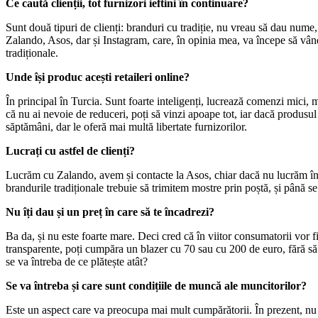
Ce caută clienții, tot furnizori ieftini în continuare?
Sunt două tipuri de clienți: branduri cu tradiție, nu vreau să dau nume
Zalando, Asos, dar și Instagram, care, în opinia mea, va începe să vândă
tradiționale.
Unde își produc acești retaileri online?
În principal în Turcia. Sunt foarte inteligenți, lucrează comenzi mici,
că nu ai nevoie de reduceri, poți să vinzi apoape tot, iar dacă produsul 
săptămâni, dar le oferă mai multă libertate furnizorilor.
Lucrați cu astfel de clienți?
Lucrăm cu Zalando, avem și contacte la Asos, chiar dacă nu lucrăm înc
brandurile tradiționale trebuie să trimitem mostre prin poștă, și până se
Nu îți dau și un preț în care să te încadrezi?
Ba da, și nu este foarte mare. Deci cred că în viitor consumatorii vor fi
transparente, poți cumpăra un blazer cu 70 sau cu 200 de euro, fără să
se va întreba de ce plătește atât?
Se va întreba și care sunt condițiile de muncă ale muncitorilor?
Este un aspect care va preocupa mai mult cumpărătorii. În prezent, nu 