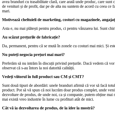
avea branduri cu trasabilitate clară, care arată unde produc, care sun
de venituri și de profit, dar pe de alta nu suntem de acord cu ceea ce
mari.
Motivează cheltuieli de marketing, costuri cu magazinele, angajaț
Asta e, nu mai plătești pentru produs, ci pentru vânzarea lui. Sunt chir
Au scăzut prețurile de fabricație?
Da, permanent, pentru că se mută în zonele cu costuri mai mici. Și este
Nu puteți negocia prețuri mai mari?
Preferăm să nu intrăm în discuții privind prețurile. Dacă vedem că vor 
observat că s-au întors la noi datorită calității.
Vedeți viitorul în full product sau CM și CMT?
Sunt două tipuri de abordări: unele branduri afirmă că vor să facă totul s
product. Pot să vă spun că noi lucrăm doar produs complet, unde venitu
dezvoltare de produs, de unde noi, ca și companie, putem obține mai mu
mai există vreo industrie în lume cu profituri atât de mici.
Cât vă ia dezvoltarea de produs, de la idee la mostră?