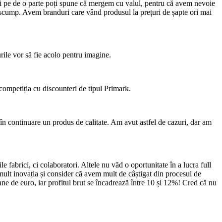
eci pe de o parte poți spune că mergem cu valul, pentru că avem nevoie
a scump. Avem branduri care vând produsul la prețuri de șapte ori mai
urile vor să fie acolo pentru imagine.
 competiția cu discounteri de tipul Primark.
 în continuare un produs de calitate. Am avut astfel de cazuri, dar am
e fabrici, ci colaboratori. Altele nu văd o oportunitate în a lucra full
ult inovația și consider că avem mult de câștigat din procesul de
ne de euro, iar profitul brut se încadrează între 10 și 12%! Cred că nu