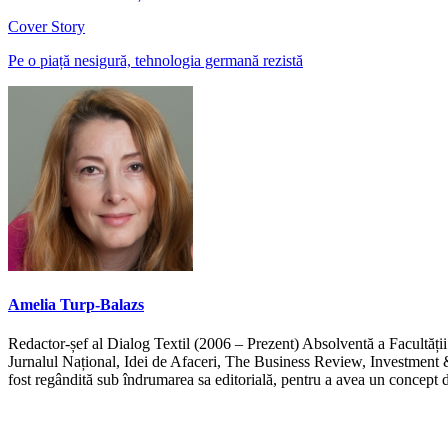
Cover Story
Pe o piață nesigură, tehnologia germană rezistă
Amelia Turp-Balazs
Redactor-șef al Dialog Textil (2006 – Prezent) Absolventă a Facultății 
Jurnalul Național, Idei de Afaceri, The Business Review, Investment &
fost regândită sub îndrumarea sa editorială, pentru a avea un concept d