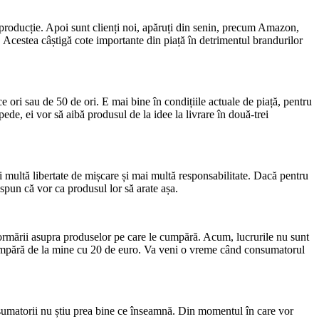
e producție. Apoi sunt clienți noi, apăruți din senin, precum Amazon,
. Acestea câștigă cote importante din piață în detrimentul brandurilor
 ori sau de 50 de ori. E mai bine în condițiile actuale de piață, pentru
ede, ei vor să aibă produsul de la idee la livrare în două-trei
multă libertate de mișcare și mai multă responsabilitate. Dacă pentru
 spun că vor ca produsul lor să arate așa.
 informării asupra produselor pe care le cumpără. Acum, lucrurile nu sunt
l cumpără de la mine cu 20 de euro. Va veni o vreme când consumatorul
nsumatorii nu știu prea bine ce înseamnă. Din momentul în care vor