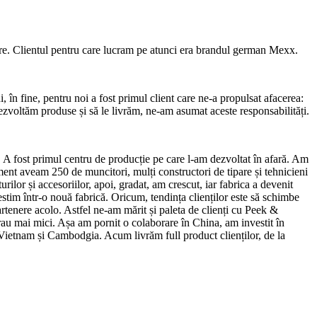
are. Clientul pentru care lucram pe atunci era brandul german Mexx.
, în fine, pentru noi a fost primul client care ne-a propulsat afacerea:
zvoltăm produse și să le livrăm, ne-am asumat aceste responsabilități.
. A fost primul centru de producție pe care l-am dezvoltat în afară. Am
ent aveam 250 de muncitori, mulți constructori de tipare și tehnicieni
ilor și accesoriilor, apoi, gradat, am crescut, iar fabrica a devenit
tim într-o nouă fabrică. Oricum, tendința clienților este să schimbe
partenere acolo. Astfel ne-am mărit și paleta de clienți cu Peek &
 erau mai mici. Așa am pornit o colaborare în China, am investit în
în Vietnam și Cambodgia. Acum livrăm full product clienților, de la