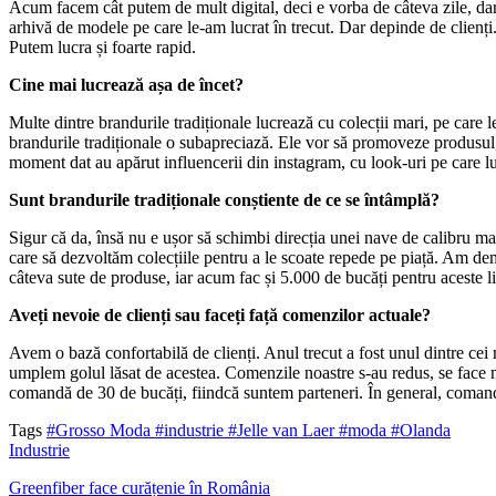
Acum facem cât putem de mult digital, deci e vorba de câteva zile, da
arhivă de modele pe care le-am lucrat în trecut. Dar depinde de clienț
Putem lucra și foarte rapid.
Cine mai lucrează așa de încet?
Multe dintre brandurile tradiționale lucrează cu colecții mari, pe care
brandurile tradiționale o subapreciază. Ele vor să promoveze produsul, 
moment dat au apărut influencerii din instagram, cu look-uri pe care 
Sunt brandurile tradiționale conștiente de ce se întâmplă?
Sigur că da, însă nu e ușor să schimbi direcția unei nave de calibru m
care să dezvoltăm colecțiile pentru a le scoate repede pe piață. Am de
câteva sute de produse, iar acum fac și 5.000 de bucăți pentru aceste li
Aveți nevoie de clienți sau faceți față comenzilor actuale?
Avem o bază confortabilă de clienți. Anul trecut a fost unul dintre cei 
umplem golul lăsat de acestea. Comenzile noastre s-au redus, se face 
comandă de 30 de bucăți, fiindcă suntem parteneri. În general, comand
Tags
#Grosso Moda
#industrie
#Jelle van Laer
#moda
#Olanda
Industrie
Greenfiber face curățenie în România