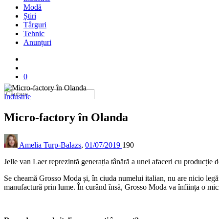
Modă
Știri
Târguri
Tehnic
Anunțuri
0
Industrie
Micro-factory în Olanda
Amelia Turp-Balazs
,
01/07/2019
190
Jelle van Laer reprezintă generația tânără a unei afaceri cu producție d
Se cheamă Grosso Moda și, în ciuda numelui italian, nu are nicio legăt
manufactură prin lume. În curând însă, Grosso Moda va înființa o micro