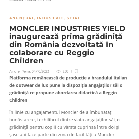
ANUNȚURI
,
INDUSTRIE
,
ȘTIRI
MONCLER INDUSTRIES YIELD
inaugurează prima grădiniță
din România dezvoltată în
colaborare cu Reggio
Children
Andrei Pena
,
04/10/2023
258
Platforma românească de producție a brandului italian
de outwear de lux pune la dispoziția angajaților săi o
grădiniță ce propune abordarea didactică a Reggio
Children
În linie cu angajamentul Moncler de a îmbunătăți
bunăstarea și echilibrul dintre viața angajaților săi, o
grădiniță pentru copiii cu vârsta cuprinsă între doi și
șase ani face parte din zona de facilități a Moncler