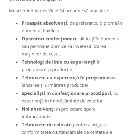
Moncler Industries Yield își propune să angajeze:
Proaspăt absolvenți
, de preferat cu diplomă în
domeniul textilelor
Operatori confecționeri
calificați în domeniu
sau persoane dornice să învețe utilizarea
maşinilor de cusut
Tehnologi de linie
cu experiență
în
programare și producție
Tehnicieni cu experiență în programarea
,
lansarea și urmărirea producției
Specialiști în confecționare prototipuri
, cu
experiență în ȋmbrăcăminte de exterior
Noi absolvenți
ȋn proiectare tipare
ȋmbrăcăminte
Tehnicieni de calitate
pentru a asigura
conformitatea cu standardele de calitate ale