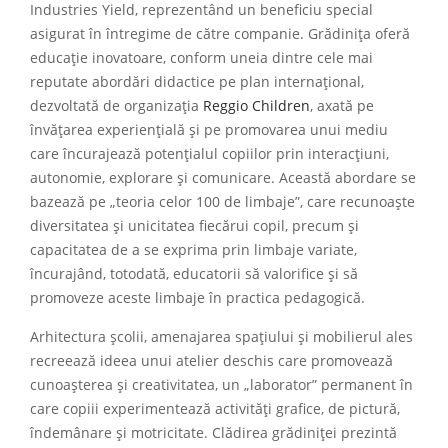
Industries Yield, reprezentând un beneficiu special
asigurat în întregime de către companie. Grădinița oferă
educație inovatoare, conform uneia dintre cele mai
reputate abordări didactice pe plan internațional,
dezvoltată de organizația
Reggio Children
, axată pe
învățarea experiențială și pe promovarea unui mediu
care încurajează potențialul copiilor prin interacțiuni,
autonomie, explorare și comunicare. Această abordare se
bazează pe „teoria celor 100 de limbaje”, care recunoaște
diversitatea și unicitatea fiecărui copil, precum și
capacitatea de a se exprima prin limbaje variate,
încurajând, totodată, educatorii să valorifice și să
promoveze aceste limbaje în practica pedagogică.
Arhitectura școlii, amenajarea spațiului și mobilierul ales
recreează ideea unui atelier deschis care promovează
cunoașterea și creativitatea, un „laborator” permanent în
care copiii experimentează activități grafice, de pictură,
îndemânare și motricitate. Clădirea grădiniței prezintă