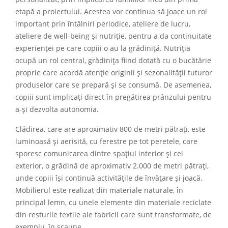
etapă a proiectului. Acestea vor continua să joace un rol
important prin întâlniri periodice, ateliere de lucru,
ateliere de well-being și nutriție, pentru a da continuitate
experienței pe care copiii o au la grădiniță. Nutriția
ocupă un rol central, grădinița fiind dotată cu o bucătărie
proprie care acordă atenție originii și sezonalității tuturor
produselor care se prepară și se consumă. De asemenea,
copiii sunt implicați direct în pregătirea prânzului pentru
a-și dezvolta autonomia.
Clădirea, care are aproximativ 800 de metri pătrați, este
luminoasă și aerisită, cu ferestre pe tot peretele, care
sporesc comunicarea dintre spațiul interior și cel
exterior, o grădină de aproximativ 2.000 de metri pătrați,
unde copiii își continuă activitățile de învățare și joacă.
Mobilierul este realizat din materiale naturale, în
principal lemn, cu unele elemente din materiale reciclate
din resturile textile ale fabricii care sunt transformate, de
exemplu, în scaune.