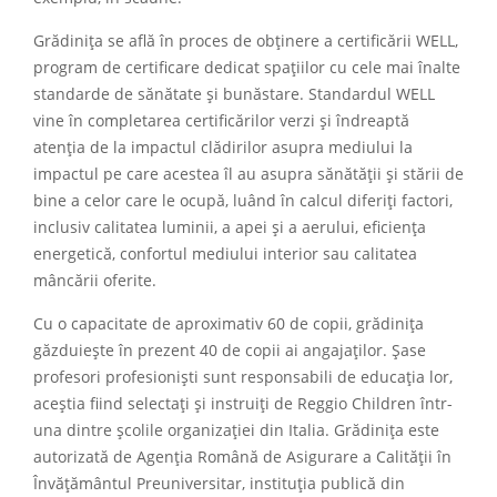
Grădinița se află în proces de obținere a certificării WELL,
program de certificare dedicat spațiilor cu cele mai înalte
standarde de sănătate și bunăstare. Standardul WELL
vine în completarea certificărilor verzi și îndreaptă
atenția de la impactul clădirilor asupra mediului la
impactul pe care acestea îl au asupra sănătății și stării de
bine a celor care le ocupă, luând în calcul diferiți factori,
inclusiv calitatea luminii, a apei și a aerului, eficiența
energetică, confortul mediului interior sau calitatea
mâncării oferite.
Cu o capacitate de aproximativ 60 de copii, grădinița
găzduiește în prezent 40 de copii ai angajaților. Șase
profesori profesioniști sunt responsabili de educația lor,
aceștia fiind selectați și instruiți de Reggio Children într-
una dintre școlile organizației din Italia. Grădinița este
autorizată de Agenția Română de Asigurare a Calității în
Învățământul Preuniversitar, instituția publică din