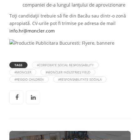
companiei de-a lungul lanțului de aprovizionare
Toți candidații trebuie să fie din Bacău sau dintr-o zonă
apropiată. CV-urile pot fi trimise pe adresa de mail
info.hr@moncler.com
TAGS
#CORPORATE SOCIAL RESPONSABILITY
#MONCLER
#MONCLER INDUSTRIES YIELD
#REGGIO CHILDREN
#RESPONSABILITATE SOCIALA