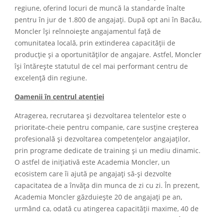
regiune, oferind locuri de muncă la standarde înalte
pentru în jur de 1.800 de angajați. După opt ani în Bacău,
Moncler își reînnoiește angajamentul față de
comunitatea locală, prin extinderea capacității de
producție și a oportunităților de angajare. Astfel, Moncler
își întărește statutul de cel mai performant centru de
excelență din regiune.
Oamenii în centrul atenției
Atragerea, recrutarea și dezvoltarea telentelor este o
prioritate-cheie pentru companie, care susține creșterea
profesională și dezvoltarea competențelor angajaților,
prin programe dedicate de training și un mediu dinamic.
O astfel de inițiativă este Academia Moncler, un
ecosistem care îi ajută pe angajați să-și dezvolte
capacitatea de a învăța din munca de zi cu zi. În prezent,
Academia Moncler găzduiește 20 de angajați pe an,
urmând ca, odată cu atingerea capacității maxime, 40 de