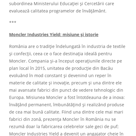
subordinea Ministerului Educației și Cercetării care
evaluează calitatea programelor de învățământ.
***
Moncler Industries Yield: misiune și istorie
România are o tradiție îndelungată în industria de textile
şi confecții, ceea ce o face destinația ideală pentru
Moncler. Compania și-a început operațiunile directe pe
plan local în 2015, unitatea de producție din Bacău
evoluând în mod constant și devenind un reper în
materie de calitate și inovație, precum și una dintre ele
mai avansate fabrici din punct de vedere tehnologic din
Europa. Misiunea Moncler a fost întotdeauna de a inova:
învățând permanent, îmbunătățind și realizând produse
de cea mai bună calitate. Fiind una dintre cele mai mari
fabrici din zonă, prezența Moncler în România nu se
rezumă doar la fabricarea celebrelor sale geci de puf;
Moncler Industries Yield a devenit un angajator cheie în