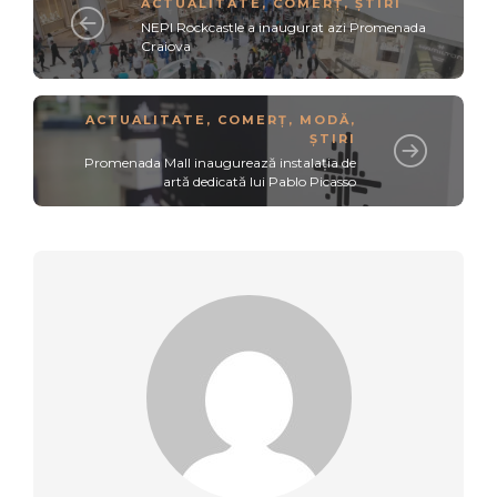
ACTUALITATE
,
COMERȚ
,
ȘTIRI
NEPI Rockcastle a inaugurat azi Promenada
Craiova
ACTUALITATE
,
COMERȚ
,
MODĂ
,
ȘTIRI
Promenada Mall inaugurează instalația de
artă dedicată lui Pablo Picasso