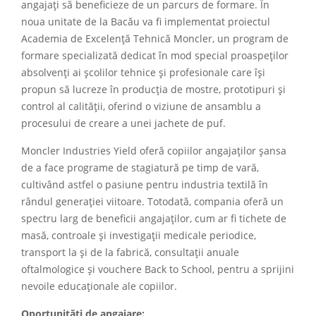
angajați să beneficieze de un parcurs de formare. În
noua unitate de la Bacău va fi implementat proiectul
Academia de Excelență Tehnică Moncler, un program de
formare specializată dedicat în mod special proaspeților
absolvenți ai școlilor tehnice și profesionale care își
propun să lucreze în producția de mostre, prototipuri și
control al calității, oferind o viziune de ansamblu a
procesului de creare a unei jachete de puf.
Moncler Industries Yield oferă copiilor angajaților șansa
de a face programe de stagiatură pe timp de vară,
cultivând astfel o pasiune pentru industria textilă în
rândul generației viitoare. Totodată, compania oferă un
spectru larg de beneficii angajaților, cum ar fi tichete de
masă, controale și investigaţii medicale periodice,
transport la și de la fabrică, consultații anuale
oftalmologice și vouchere Back to School, pentru a sprijini
nevoile educaționale ale copiilor.
Oportunități de angajare: