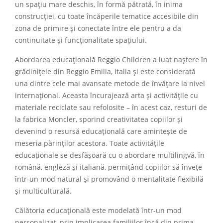
un spațiu mare deschis, în formă pătrată, în inima
construcției, cu toate încăperile tematice accesibile din
zona de primire și conectate între ele pentru a da
continuitate și funcționalitate spațiului.
Abordarea educațională Reggio Children a luat naștere în
grădinițele din Reggio Emilia, Italia și este considerată
una dintre cele mai avansate metode de învățare la nivel
internațional. Aceasta încurajează arta și activitățile cu
materiale reciclate sau refolosite – în acest caz, resturi de
la fabrica Moncler, sporind creativitatea copiilor și
devenind o resursă educațională care amintește de
meseria părinților acestora. Toate activitățile
educaționale se desfășoară cu o abordare multilingvă, în
română, engleză și italiană, permițând copiilor să învețe
într-un mod natural și promovând o mentalitate flexibilă
și multiculturală.
Călătoria educațională este modelată într-un mod
personalizat, prin implicarea familiilor încă din prima