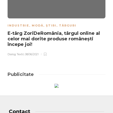
INDUSTRIE
,
MODĂ
,
ȘTIRI
,
TÂRGURI
E-târg ZoriDeRomânia, târgul online al
celor mai dorite produse româneşti
începe joi!
Dialog Textil
,
08/06/2021
Publicitate
Contact