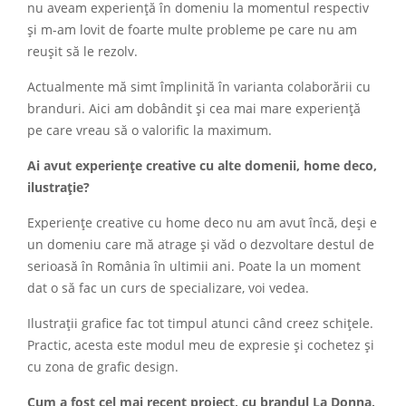
nu aveam experiență în domeniu la momentul respectiv
și m-am lovit de foarte multe probleme pe care nu am
reușit să le rezolv.
Actualmente mă simt împlinită în varianta colaborării cu
branduri. Aici am dobândit și cea mai mare experiență
pe care vreau să o valorific la maximum.
Ai avut experiențe creative cu alte domenii, home deco,
ilustrație?
Experiențe creative cu home deco nu am avut încă, deși e
un domeniu care mă atrage și văd o dezvoltare destul de
serioasă în România în ultimii ani. Poate la un moment
dat o să fac un curs de specializare, voi vedea.
Ilustrații grafice fac tot timpul atunci când creez schițele.
Practic, acesta este modul meu de expresie și cochetez și
cu zona de grafic design.
Cum a fost cel mai recent proiect, cu brandul La Donna,