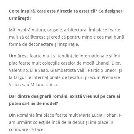
Ce te inspiră, care este direcția ta estetică? Ce designeri
urmărești?
Mă inspiră natura, orașele, arhitectura. Îmi place foarte
mult să călătoresc și cred că pentru mine e cea mai bună
formă de deconectare și inspirație.
Urmăresc foarte mult și tendințele internaționale și îmi
plac foarte mult colecțiile caselor de modă Chanel, Dior,
Valentino, Elie Saab, Giambattista Valli. Particip uneori și
la târgurile internaționale de țesături precum Premiere
Vision sau Milano Unica.
Dar dintre designerii români, există vreunul pe care ai
putea să-l iei de model?
Din România îmi place foarte mult Maria Lucia Hohan. I-
am urmărit colecțiile încă de la debut și îmi place în
cotinuare ce face.