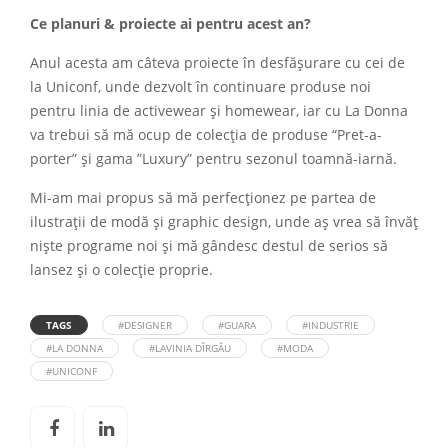
Ce planuri & proiecte ai pentru acest an?
Anul acesta am câteva proiecte în desfășurare cu cei de
la Uniconf, unde dezvolt în continuare produse noi
pentru linia de activewear și homewear, iar cu La Donna
va trebui să mă ocup de colecția de produse “Pret-a-
porter” și gama ”Luxury” pentru sezonul toamnă-iarnă.
Mi-am mai propus să mă perfecționez pe partea de
ilustrații de modă și graphic design, unde aș vrea să învăț
niște programe noi și mă gândesc destul de serios să
lansez și o colecție proprie.
TAGS
#DESIGNER
#GUARA
#INDUSTRIE
#LA DONNA
#LAVINIA DÎRGĂU
#MODA
#UNICONF