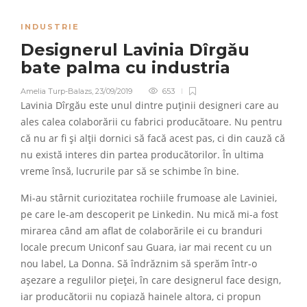
INDUSTRIE
Designerul Lavinia Dîrgău
bate palma cu industria
Amelia Turp-Balazs
,
23/09/2019
653
Lavinia Dîrgău este unul dintre puținii designeri care au
ales calea colaborării cu fabrici producătoare. Nu pentru
că nu ar fi și alții dornici să facă acest pas, ci din cauză că
nu există interes din partea producătorilor. În ultima
vreme însă, lucrurile par să se schimbe în bine.
Mi-au stârnit curiozitatea rochiile frumoase ale Laviniei,
pe care le-am descoperit pe Linkedin. Nu mică mi-a fost
mirarea când am aflat de colaborările ei cu branduri
locale precum Uniconf sau Guara, iar mai recent cu un
nou label, La Donna. Să îndrăznim să sperăm într-o
așezare a regulilor pieței, în care designerul face design,
iar producătorii nu copiază hainele altora, ci propun