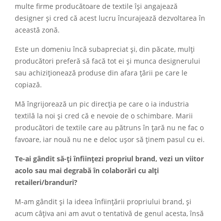
multe firme producătoare de textile își angajează
designer și cred că acest lucru încurajează dezvoltarea în
această zonă.
Este un domeniu încă subapreciat și, din păcate, mulți
producători preferă să facă tot ei și munca designerului
sau achiziționează produse din afara țării pe care le
copiază.
Mă îngrijorează un pic direcția pe care o ia industria
textilă la noi și cred că e nevoie de o schimbare. Marii
producători de textile care au pătruns în țară nu ne fac o
favoare, iar nouă nu ne e deloc ușor să ținem pasul cu ei.
Te-ai gândit să-ți înființezi propriul brand, vezi un viitor
acolo sau mai degrabă în colaborări cu alți
retaileri/branduri?
M-am gândit și la ideea înființării propriului brand, și
acum câțiva ani am avut o tentativă de genul acesta, însă