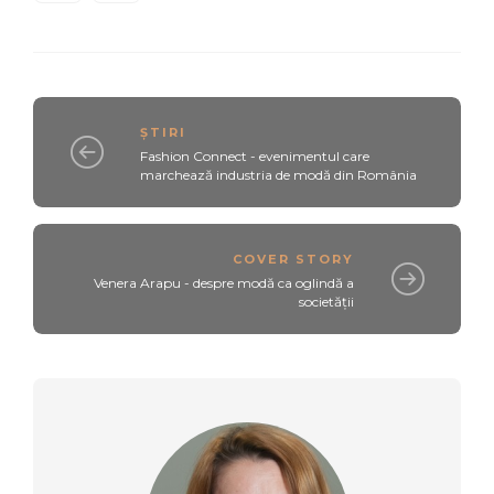
ȘTIRI
Fashion Connect - evenimentul care
marchează industria de modă din România
COVER STORY
Venera Arapu - despre modă ca oglindă a
societății