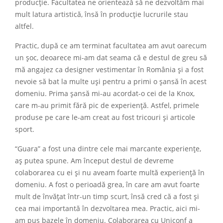
producție. Facultatea ne orientează să ne dezvoltăm mai
mult latura artistică, însă în producție lucrurile stau
altfel.
Practic, după ce am terminat facultatea am avut oarecum
un șoc, deoarece mi-am dat seama că e destul de greu să
mă angajez ca designer vestimentar în România și a fost
nevoie să bat la multe uși pentru a primi o șansă în acest
domeniu. Prima șansă mi-au acordat-o cei de la Knox,
care m-au primit fără pic de experiență. Astfel, primele
produse pe care le-am creat au fost tricouri și articole
sport.
“Guara” a fost una dintre cele mai marcante experiențe,
aș putea spune. Am început destul de devreme
colaborarea cu ei și nu aveam foarte multă experiență în
domeniu. A fost o perioadă grea, în care am avut foarte
mult de învățat într-un timp scurt, însă cred că a fost și
cea mai importantă în dezvoltarea mea. Practic, aici mi-
am pus bazele în domeniu. Colaborarea cu Uniconf a