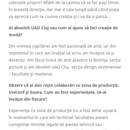
colecțiile proprii? Aflăm de la Lavinia că se fac pași timizi
în această direcție, dar mai e cale lungă până când piața
va aprecia cum se cuvine creația și-i va da o șansă…
Ai absolvit UAD Cluj sau cum ai ajuns să faci creație de
modă?
Din vremea copilăriei am fost pasionată de artă, iar din
momentul în care am învățat să scriu am început să și
desenez. Am făcut liceul de arte plastice la Bistrița, secția
pictură și am absolvit UAD Cluj- secția design vestimentar
– facultate și masterat.
Observ că ai ales niște colaborări cu zona de producție,
Uniconf și Guara. Cum au fost experiențele, ce-ai
învățat din fiecare?
Experiența cu zona de producție nu a fost deloc ușoară.
În momentul în care am terminat facultatea aveam
cunoștințe minime legate de partea tehnică sau