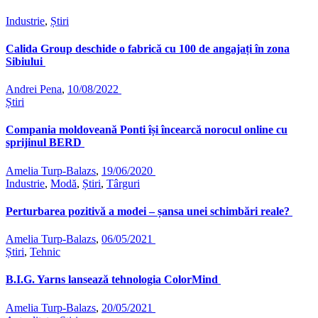
Industrie
,
Știri
Calida Group deschide o fabrică cu 100 de angajați în zona
Sibiului
Andrei Pena
,
10/08/2022
Știri
Compania moldoveană Ponti își încearcă norocul online cu
sprijinul BERD
Amelia Turp-Balazs
,
19/06/2020
Industrie
,
Modă
,
Știri
,
Târguri
Perturbarea pozitivă a modei – șansa unei schimbări reale?
Amelia Turp-Balazs
,
06/05/2021
Știri
,
Tehnic
B.I.G. Yarns lansează tehnologia ColorMind
Amelia Turp-Balazs
,
20/05/2021