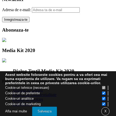
Adresa de e-mail:
Aboneaza-te
Media Kit 2020
Dialog Textil Media Kit 2020
Acest website foloseste cookies pentru a va oferi cea mai
buna experienta de utilizare. Va rugam sa va exprimati
Publicatie editata de Martin Media Group SRL
preferintele in ceea ce priveste utilizarea cookie-urilor.
|
Cookie-uri tehnice (necesare)
Termeni și condiții
|
Cookie-uri de preferinte
Politica de confidentialitate
|
Cookie-uri analitice
Politica de cookies
|
CONTACT
Cookie-uri de marketing
Afla mai multe
Salveaza
X