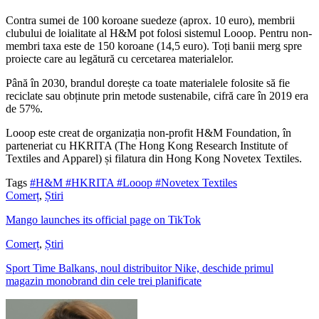
Contra sumei de 100 koroane suedeze (aprox. 10 euro), membrii
clubului de loialitate al H&M pot folosi sistemul Looop. Pentru non-
membri taxa este de 150 koroane (14,5 euro). Toți banii merg spre
proiecte care au legătură cu cercetarea materialelor.
Până în 2030, brandul dorește ca toate materialele folosite să fie
reciclate sau obținute prin metode sustenabile, cifră care în 2019 era
de 57%.
Looop este creat de organizația non-profit H&M Foundation, în
parteneriat cu HKRITA (The Hong Kong Research Institute of
Textiles and Apparel) și filatura din Hong Kong Novetex Textiles.
Tags
#H&M
#HKRITA
#Looop
#Novetex Textiles
Comerț
,
Știri
Mango launches its official page on TikTok
Comerț
,
Știri
Sport Time Balkans, noul distribuitor Nike, deschide primul
magazin monobrand din cele trei planificate