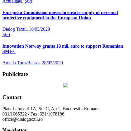
Actualitate
,
Știri
European Commission moves to ensure supply of personal
protective equipment in the European Union
Dialog Textil
,
16/03/2020
Știri
Innovation Norway grants 18 mil. euro to support Romanian
SMEs
Amelia Turp-Balazs
,
28/02/2020
Publicitate
Contact
Piata Lahovari 1A, Sc. C, Ap.1, Bucuresti - Romania
031/1065322 / Fax: 031/1078186
office@dialogtextil.ro
Newsletter