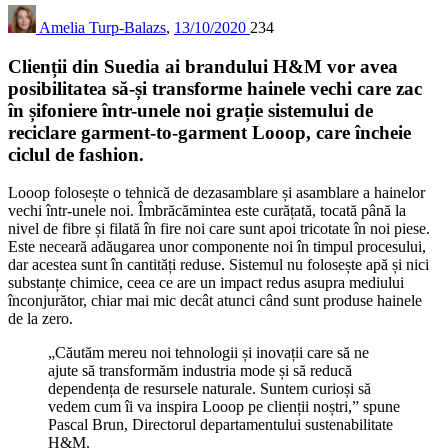
Amelia Turp-Balazs
,
13/10/2020
234
Clienții din Suedia ai brandului H&M vor avea
posibilitatea să-și transforme hainele vechi care zac
în șifoniere într-unele noi grație sistemului de
reciclare garment-to-garment Looop, care încheie
ciclul de fashion.
Looop folosește o tehnică de dezasamblare și asamblare a hainelor
vechi într-unele noi. Îmbrăcămintea este curățată, tocată până la
nivel de fibre și filată în fire noi care sunt apoi tricotate în noi piese.
Este neceară adăugarea unor componente noi în timpul procesului,
dar acestea sunt în cantități reduse. Sistemul nu folosește apă și nici
substanțe chimice, ceea ce are un impact redus asupra mediului
înconjurător, chiar mai mic decât atunci când sunt produse hainele
de la zero.
„Căutăm mereu noi tehnologii și inovații care să ne
ajute să transformăm industria mode și să reducă
dependența de resursele naturale. Suntem curioși să
vedem cum îi va inspira Looop pe clienții noștri,” spune
Pascal Brun, Directorul departamentului sustenabilitate
H&M.