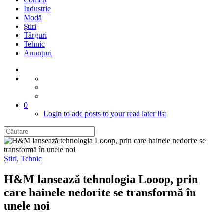
Industrie
Modă
Știri
Târguri
Tehnic
Anunțuri
0
Login to add posts to your read later list
Știri
,
Tehnic
H&M lansează tehnologia Looop, prin
care hainele nedorite se transformă în
unele noi