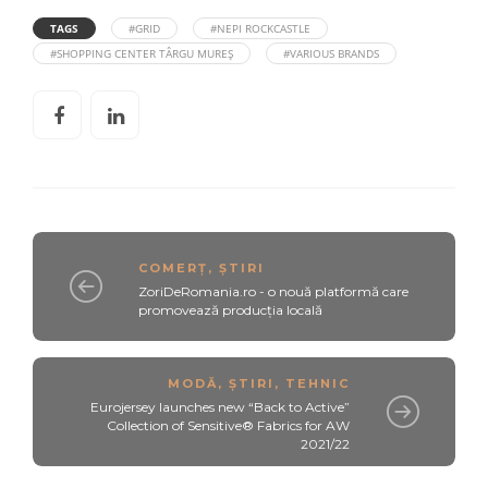
TAGS
#GRID
#NEPI ROCKCASTLE
#SHOPPING CENTER TÂRGU MUREȘ
#VARIOUS BRANDS
COMERȚ
,
ȘTIRI
ZoriDeRomania.ro - o nouă platformă care
promovează producția locală
MODĂ
,
ȘTIRI
,
TEHNIC
Eurojersey launches new “Back to Active”
Collection of Sensitive® Fabrics for AW
2021/22