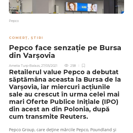
Pepco
COMERȚ
,
ȘTIRI
Pepco face senzație pe Bursa
din Varșovia
Amelia Turp-Balazs
,
27/05/2021
258
Retailerul value
Pepco
a debutat
săptămâna aceasta la Bursa de la
Varșovia, iar miercuri acțiunile
sale au crescut în urma celei mai
mari Oferte Publice Iniţiale (IPO)
din acest an din Polonia, după
cum transmite Reuters.
Pepco Group, care deţine mărcile Pepco, Poundland şi