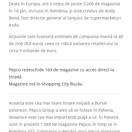
Dealz în Europa, are o reţea de peste 3.200 de magazine
în 16 ţări, inclusiv în România, şi este condus de Andy
Bond, fost director general al lanţului de supermarketuri
Asda.
Acțiunile sale fuseseră estimate de compania-mamă la 40
de zloți (8,8 euro), ceea ce ridică valoarea retailerului la
circa 5 miliarde de euro.
Pepco redeschide 169 de magazine cu acces direct la
stradă
Magazine noi în Shopping City Buzău
Aceasta este cea mai mare listare inițială a Bursei
poloneze. Pepco Group a ales să se listeze în Polonia,
deoarece este cea mai importantă piață a sa. În Polonia
sunt în prezent 1.049 de magazine Pepco, în timp ce în
România 327. Compania a deschis anul trecut magazine