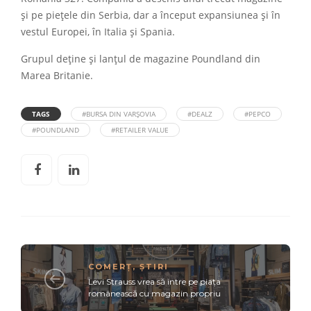
și pe piețele din Serbia, dar a început expansiunea și în
vestul Europei, în Italia și Spania.
Grupul deține și lanțul de magazine Poundland din
Marea Britanie.
TAGS
#BURSA DIN VARȘOVIA
#DEALZ
#PEPCO
#POUNDLAND
#RETAILER VALUE
COMERȚ
,
ȘTIRI
Levi Strauss vrea să intre pe piața
românească cu magazin propriu