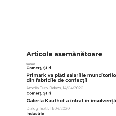
Articole asemănătoare
Comerț
,
Știri
Primark va plăti salariile muncitorilo
din fabricile de confecții
Amelia Turp-Balazs
,
14/04/2020
Comerț
,
Știri
Galeria Kaufhof a intrat în insolvenț
Dialog Textil
,
11/04/2020
Industrie