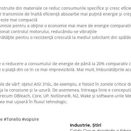
nstruite din materiale ce reduc consumurile specifice și cresc efici
 transmisie de înaltă eficiență absoarbe mai puțină energie și creș
 este mai compactă
nsmisie pentru a obține o economie mai mare de energie comparati
ționat controlul motorului, reducându-se vibrațiile
tățite pentru o rezistență crescută la mediul solicitant din spălător
ite o reducere a consumului de energie de până la 20% comparativ c
e o piață din ce în ce mai imprevizibilă. Mai mult, îmbunătățirile a
le de vârf: oțelul AISI 316L, de exemplu, e folosit în zonele critice
nța la coroziune și la uzură. De asemenea, întreaga linie e concepută 
i – precum OBleach, Core, UP, NoStone®, N2, Wake și software-urile
ea mai ușoară în fluxul tehnologic.
le
#Tonello
#vopsire
Industrie
,
Știri
Calida Group deschide o fabric