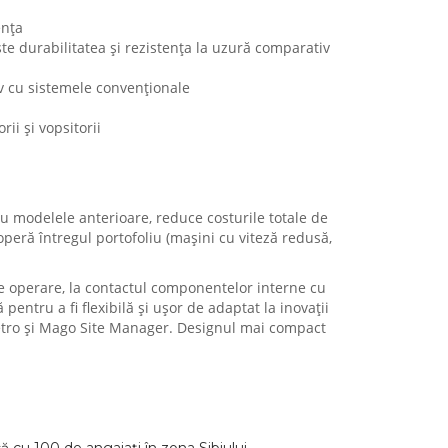
ența
te durabilitatea și rezistența la uzură comparativ
v cu sistemele convenționale
ii și vopsitorii
u modelele anterioare, reduce costurile totale de
coperă întregul portofoliu (mașini cu viteză redusă,
 de operare, la contactul componentelor interne cu
pentru a fi flexibilă și ușor de adaptat la inovații
 Metro și Mago Site Manager. Designul mai compact
ă cu 100 de angajați în zona Sibiului