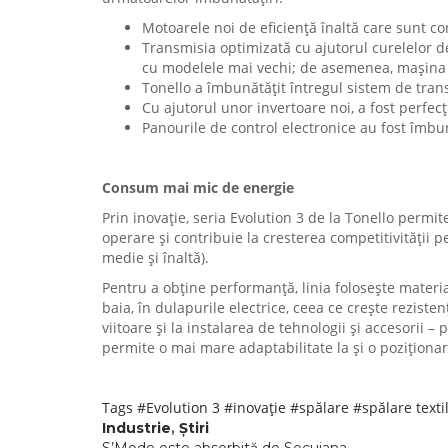
Motoarele noi de eficiență înaltă care sunt co
Transmisia optimizată cu ajutorul curelelor de
cu modelele mai vechi; de asemenea, mașina
Tonello a îmbunătățit întregul sistem de tra
Cu ajutorul unor invertoare noi, a fost perfec
Panourile de control electronice au fost îmbună
Consum mai mic de energie
Prin inovație, seria Evolution 3 de la Tonello perm
operare și contribuie la cresterea competitivității p
medie și înaltă).
Pentru a obține performanță, linia folosește materia
baia, în dulapurile electrice, ceea ce crește reziste
viitoare și la instalarea de tehnologii și accesori
permite o mai mare adaptabilitate la și o poziționar
Tags
#Evolution 3
#inovație
#spălare
#spălare texti
Industrie
,
Știri
S’Mode este absorbită de Secuiana