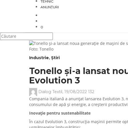
TEHNIC
ANUNȚURI
0
Foto: Tonello
Industrie
,
Știri
Tonello și-a lansat no
Evolution 3
Dialog Textil
,
19/08/2022
132
Compania italiană a anunțat lansarea Evolution 3, no
consumului de apă și energie, a creșterii productivită
Inovație pentru sustenabilitate
În cazul Evolution 3, construcția mașinii permite 
următoarelor îmbunătățiri: