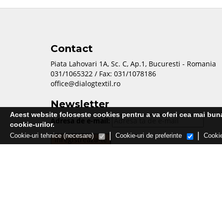
Contact
Piata Lahovari 1A, Sc. C, Ap.1, Bucuresti - Romania
031/1065322 / Fax: 031/1078186
office@dialogtextil.ro
Newsletter
Acest website foloseste cookies pentru a va oferi cea mai buna 
Adresa de e-mail:
cookie-urilor.
|
|
Cookie-uri tehnice (necesare)
Cookie-uri de preferinte
Cookie
Publicatie editata de Martin Media Group SRL
Termeni și condiții
Politica de confidentialitate
Politica de cookies
CONTACT