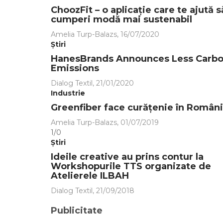
ChoozFit – o aplicație care te ajută s
cumperi modă mai sustenabil
Amelia Turp-Balazs
,
16/07/2020
Știri
HanesBrands Announces Less Carb
Emissions
Dialog Textil
,
21/01/2020
Industrie
Greenfiber face curățenie în Român
Amelia Turp-Balazs
,
01/07/2019
1/0
Știri
Ideile creative au prins contur la
Workshopurile TTS organizate de
Atelierele ILBAH
Dialog Textil
,
21/09/2018
Publicitate