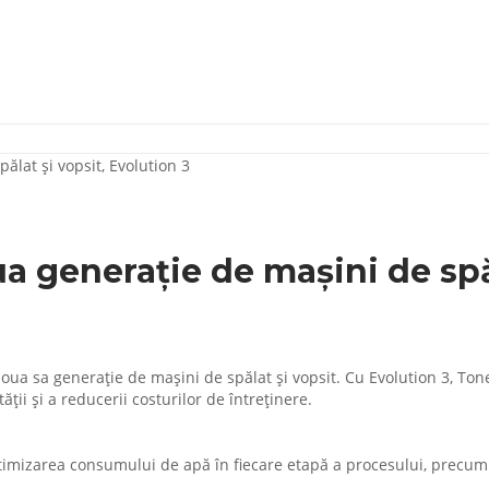
ua generație de mașini de spă
ua sa generație de mașini de spălat și vopsit. Cu Evolution 3, Tonell
ții și a reducerii costurilor de întreținere.
optimizarea consumului de apă în fiecare etapă a procesului, precu