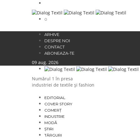
0
ARHIVE
DESPRE NOI
CONTACT
ABONEAZA-TE
09
aug.
2026
Numărul 1 în presa
industriei de textile și fashion
EDITORIAL
COVER STORY
COMERȚ
INDUSTRIE
MODĂ
ȘTIRI
TÂRGURI