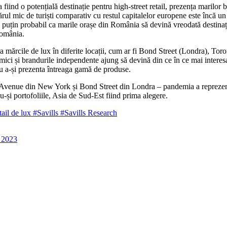
fiind o potențială destinație pentru high-street retail, prezența marilor br
l mic de turiști comparativ cu restul capitalelor
europene este încă un 
puțin probabil ca marile orașe din România să devină vreodată destinații
 România.
a mărcile de lux în diferite locații, cum ar fi Bond Street (Londra), Tor
 mici și brandurile independente ajung să devină din ce în ce mai interesa
ru a-și prezenta întreaga gamă de produse.
on Avenue din New York și Bond Street din Londra – pandemia a reprezen
u-și portofoliile, Asia de Sud-Est fiind prima alegere.
tail de lux
#Savills
#Savills Research
n 2023