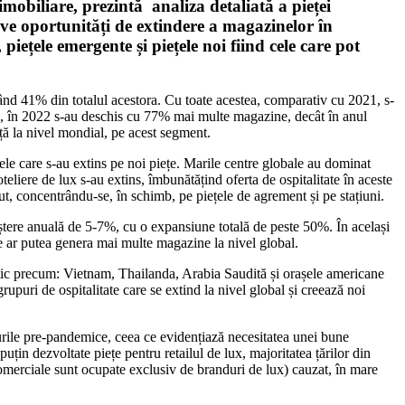
 imobiliare, prezintă analiza detaliată a pieței
tive oportunități de extindere a magazinelor în
piețele emergente și piețele noi fiind cele care pot
tând 41% din totalul acestora. Cu toate acestea, comparativ cu 2021, s-
ropa, în 2022 s-au deschis cu 77% mai multe magazine, decât în anul
ață la nivel mondial, pe acest segment.
 cele care s-au extins pe noi piețe. Marile centre globale au dominat
oteliere de lux s-au extins, îmbunătățind oferta de ospitalitate în aceste
ut, concentrându-se, în schimb, pe piețele de agrement și pe stațiuni.
reștere anuală de 5-7%, cu o expansiune totală de peste 50%. În același
ce ar putea genera mai multe magazine la nivel global.
istic precum: Vietnam, Thailanda, Arabia Saudită și orașele americane
rupuri de ospitalitate care se extind la nivel global și creează noi
elurile pre-pandemice, ceea ce evidențiază necesitatea unei bune
uțin dezvoltate piețe pentru retailul de lux, majoritatea țărilor din
e comerciale sunt ocupate exclusiv de branduri de lux) cauzat, în mare