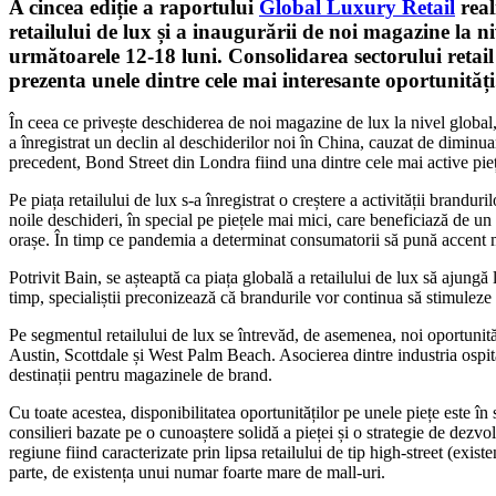
A cincea ediție a raportului
Global Luxury Retail
real
retailului de lux și a inaugurării de noi magazine la n
următoarele 12-18 luni. Consolidarea sectorului retail de
prezenta unele dintre cele mai interesante oportunităț
În ceea ce privește deschiderea de noi magazine de lux la nivel global,
a înregistrat un declin al deschiderilor noi în China, cauzat de diminu
precedent, Bond Street din Londra fiind una dintre cele mai active pieț
Pe piața retailului de lux s-a înregistrat o creștere a activității brand
noile deschideri, în special pe piețele mai mici, care beneficiază de un p
orașe. În timp ce pandemia a determinat consumatorii să pună accent mai
Potrivit Bain, se așteaptă ca piața globală a retailului de lux să ajun
timp, specialiștii preconizează că brandurile vor continua să stimuleze
Pe segmentul retailului de lux se întrevăd, de asemenea, noi oportunită
Austin, Scottdale și West Palm Beach. Asocierea dintre industria ospitali
destinații pentru magazinele de brand.
Cu toate acestea, disponibilitatea oportunităților pe unele piețe este î
consilieri bazate pe o cunoaștere solidă a pieței și o strategie de dezvo
regiune fiind caracterizate prin lipsa retailului de tip high-street (exi
parte, de existența unui numar foarte mare de mall-uri.