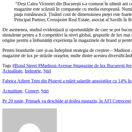
“Deși Calea Victoriei din București s-a conturat în ultimii ani ca 
magazine este scăzută în comparație cu media europeană. Număru
piața românească. Ținând cont de dimensiunea pieței este foarte 
Principal Partner, Crosspoint Real Estate, asociat al Savills în
De asemenea, studiul evidențiază și oportunitățile de care se pot bucur
stimulente pentru a fi competitivi la nivel global, grupurile de lux mai
origine pentru a îmbunătăți experiența în magazinele de brand și pent
Pentru brandurile care și-au îndeplinit strategia de creștere – Madis
magazine de lux pe străzile orașelor, multe dintre acestea diversificând
Tags
#Bond Street
#Madison Avenue
#magazine de lux București
#re
Actualitate
,
Industrie
,
Știri
Fabrica Adient Trim din Ploiești a mărit salariile angajaților cu 14% î
Actualitate
,
Comerț
,
Știri
Pe 20 iunie, Primark va deschide al doilea magazin, în AFI Cotroceni