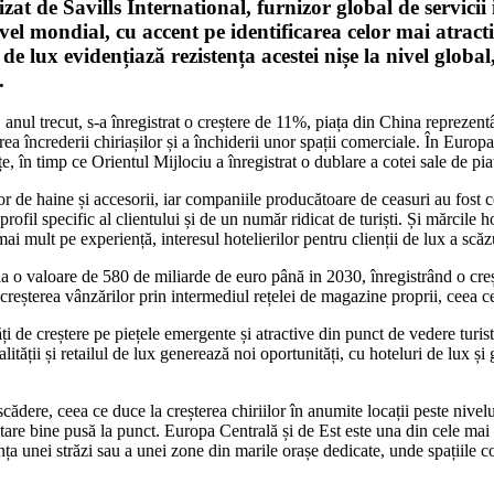
izat de Savills International, furnizor global de servicii
ivel mondial, cu accent pe identificarea celor mai atrac
 lux evidențiază rezistența acestei nișe la nivel global, 
i.
 anul trecut, s-a înregistrat o creștere de 11%, piața din China reprezen
area încrederii chiriașilor și a închiderii unor spații comerciale. În Eu
e, în timp ce Orientul Mijlociu a înregistrat o dublare a cotei sale de pi
urilor de haine și accesorii, iar companiile producătoare de ceasuri au fost
rofil specific al clientului și de un număr ridicat de turiști. Și mărcile h
 mult pe experiență, interesul hotelierilor pentru clienții de lux a scăz
gă la o valoare de 580 de miliarde de euro până in 2030, înregistrând o c
 creșterea vânzărilor prin intermediul rețelei de magazine proprii, ceea 
ți de creștere pe piețele emergente și atractive din punct de vedere tur
tății și retailul de lux generează noi oportunități, cu hoteluri de lux și g
n scădere, ceea ce duce la creșterea chiriilor în anumite locații peste niv
ltare bine pusă la punct. Europa Centrală și de Est este una din cele mai p
stența unei străzi sau a unei zone din marile orașe dedicate, unde spațiil