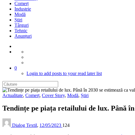
Comerț
Industrie
Modă
Știri
Târguri
Tehnic
Anunțuri
0
Login to add posts to your read later list
Actualitate
,
Comerț
,
Cover Story
,
Modă
,
Știri
Tendințe pe piața retailului de lux. Până î
Dialog Textil
,
12/05/2023
124