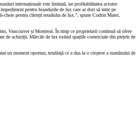
anduri internaționale este limitată, iar profitabilitatea acestor
impediment pentru brandurile de lux care ar dori să intre pe
-cheie pentru clienții retailului de lux.”, spune Codrin Matei,
onto, Vancouver și Montreal. În timp ce proprietarii continuă să ofere
te de achiziții. Mărcile de lux extind spațiile comerciale din piețele de
tat un moment oportun, tendință ce a dus la o creștere a numărului de