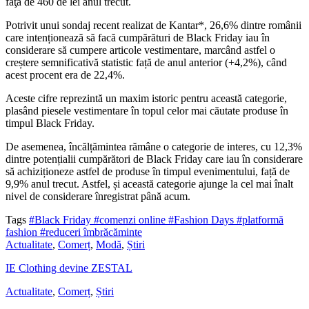
faţă de 460 de lei anul trecut.
Potrivit unui sondaj recent realizat de Kantar*, 26,6% dintre românii
care intenționează să facă cumpărături de Black Friday iau în
considerare să cumpere articole vestimentare, marcând astfel o
creștere semnificativă statistic față de anul anterior (+4,2%), când
acest procent era de 22,4%.
Aceste cifre reprezintă un maxim istoric pentru această categorie,
plasând piesele vestimentare în topul celor mai căutate produse în
timpul Black Friday.
De asemenea, încălțămintea rămâne o categorie de interes, cu 12,3%
dintre potențialii cumpărători de Black Friday care iau în considerare
să achiziționeze astfel de produse în timpul evenimentului, față de
9,9% anul trecut. Astfel, și această categorie ajunge la cel mai înalt
nivel de considerare înregistrat până acum.
Tags
#Black Friday
#comenzi online
#Fashion Days
#platformă
fashion
#reduceri îmbrăcăminte
Actualitate
,
Comerț
,
Modă
,
Știri
IE Clothing devine ZESTAL
Actualitate
,
Comerț
,
Știri