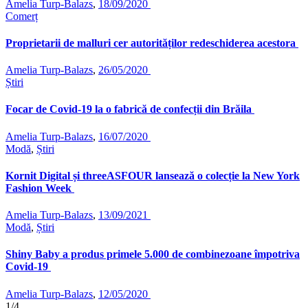
Amelia Turp-Balazs
,
18/09/2020
Comerț
Proprietarii de malluri cer autorităților redeschiderea acestora
Amelia Turp-Balazs
,
26/05/2020
Știri
Focar de Covid-19 la o fabrică de confecții din Brăila
Amelia Turp-Balazs
,
16/07/2020
Modă
,
Știri
Kornit Digital și threeASFOUR lansează o colecție la New York
Fashion Week
Amelia Turp-Balazs
,
13/09/2021
Modă
,
Știri
Shiny Baby a produs primele 5.000 de combinezoane împotriva
Covid-19
Amelia Turp-Balazs
,
12/05/2020
1/4