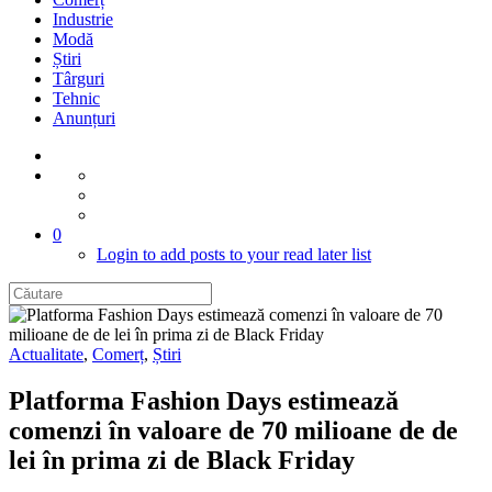
Industrie
Modă
Știri
Târguri
Tehnic
Anunțuri
0
Login to add posts to your read later list
Actualitate
,
Comerț
,
Știri
Platforma Fashion Days estimează
comenzi în valoare de 70 milioane de de
lei în prima zi de Black Friday