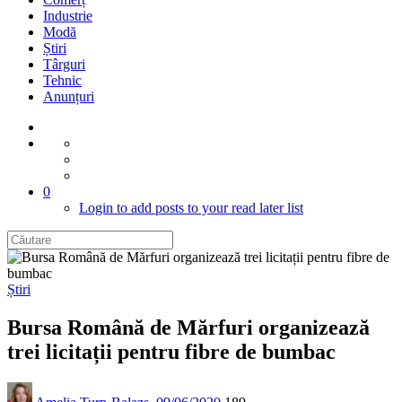
Industrie
Modă
Știri
Târguri
Tehnic
Anunțuri
0
Login to add posts to your read later list
Știri
Bursa Română de Mărfuri organizează
trei licitații pentru fibre de bumbac