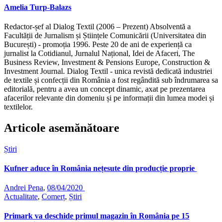
Amelia Turp-Balazs
Redactor-șef al Dialog Textil (2006 – Prezent) Absolventă a
Facultății de Jurnalism și Științele Comunicării (Universitatea din
București) - promoția 1996. Peste 20 de ani de experiență ca
jurnalist la Cotidianul, Jurnalul Național, Idei de Afaceri, The
Business Review, Investment & Pensions Europe, Construction &
Investment Journal. Dialog Textil - unica revistă dedicată industriei
de textile și confecții din România a fost regândită sub îndrumarea sa
editorială, pentru a avea un concept dinamic, axat pe prezentarea
afacerilor relevante din domeniu și pe informații din lumea modei și
textilelor.
Articole asemănătoare
Știri
Kufner aduce în România nețesute din producție proprie
Andrei Pena
,
08/04/2020
Actualitate
,
Comerț
,
Știri
Primark va deschide primul magazin în România pe 15