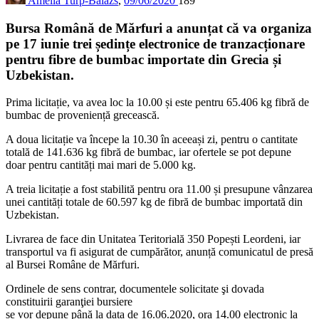
Amelia Turp-Balazs
,
09/06/2020
189
Bursa Română de
Mărfuri a anunțat că va organiza
pe 17 iunie trei ședințe
electronice de tranzacționare
pentru fibre de bumbac importate din Grecia și
Uzbekistan.
Prima licitație, va avea loc la 10.00 și este pentru 65.406 kg fibră de
bumbac de proveniență grecească.
A doua licitație va începe la 10.30 în aceeași zi, pentru o cantitate
totală de 141.636 kg fibră de bumbac, iar ofertele se pot depune
doar pentru cantități mai mari de 5.000 kg.
A treia licitație a fost stabilită pentru ora 11.00 și presupune vânzarea
unei cantități totale de 60.597 kg de fibră de bumbac importată din
Uzbekistan.
Livrarea de face din Unitatea Teritorială 350 Popești Leordeni, iar
transportul va fi asigurat de cumpărător, anunță comunicatul de presă
al Bursei Române de Mărfuri.
Ordinele de sens contrar, documentele solicitate şi dovada
constituirii garanţiei bursiere
se vor depune până la data de 16.06.2020, ora 14.00 electronic la