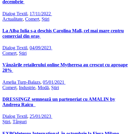
decembrie
Dialog Textil
,
17/11/2022
Actualitate
,
Comerț
,
Știri
La Alba Iulia s-a deschis Carolina Mall, cel mai mare centru
comercial din oraș
Dialog Textil
,
04/09/2023
Comerț
,
Știri
Vânzările retailerului online Mytheresa au crescut cu aproape
28%
Amelia Turp-Balazs
,
05/01/2021
Comerț
,
Industrie
,
Modă
,
Știri
DRESSINGZ semnează un parteneriat cu AMALIN by
Andreea Raicu
Dialog Textil
,
25/01/2023
Știri
,
Târguri
EXPOdetergo International, în octombrie la Fiera Milano