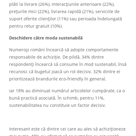
plăti la livrare (26%), interacțiunile anterioare (22%),
prețurile mici (22%), livrarea rapidă (21%), serviciile de
suport oferite clienților (11%) sau perioada îndelungată
pentru retur gratuit (10%).
Deschidere către moda sustenabilă
Numeroși români încearcă să adopte comportamente
responsabile de achiziție. De pildă, 34% dintre
respondenți încearcă să consume în mod sustenabil, însă
recunosc că bugetul joacă un rol decisiv. 32% dintre ei
prioritizează brandurile eco-friendly în general,
iar 18% au diminuat numărul articolelor cumpărate, ca o
bună practică asociată. În schimb, pentru 11%,
sustenabilitatea nu constituie un factor decisiv.
Interesant este că dintre cei care au ales să achiziționeze