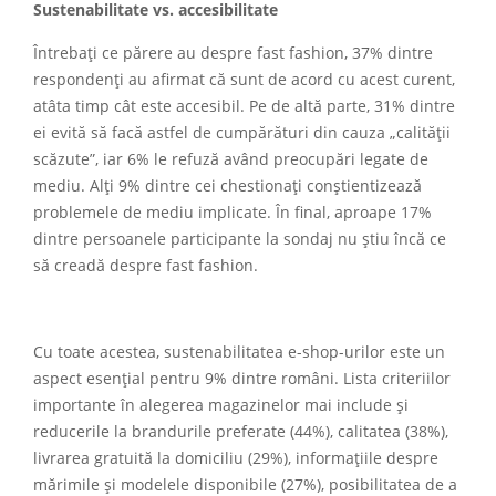
Sustenabilitate vs. accesibilitate
Întrebați ce părere au despre fast fashion, 37% dintre
respondenți au afirmat că sunt de acord cu acest curent,
atâta timp cât este accesibil. Pe de altă parte, 31% dintre
ei evită să facă astfel de cumpărături din cauza
„
calității
scăzute”, iar 6% le refuză având preocupări legate de
mediu. Alți 9% dintre cei chestionați conștientizează
problemele de mediu implicate. În final, aproape 17%
dintre persoanele participante la sondaj nu știu încă ce
să creadă despre fast fashion.
Cu toate acestea, sustenabilitatea e-shop-urilor este un
aspect esențial pentru 9% dintre români. Lista criteriilor
importante în alegerea magazinelor mai include și
reducerile la brandurile preferate (44%), calitatea (38%),
livrarea gratuită la domiciliu (29%), informațiile despre
mărimile și modelele disponibile (27%), posibilitatea de a