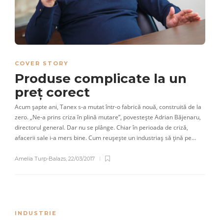
COVER STORY
Produse complicate la un
preț corect
Acum șapte ani, Tanex s-a mutat într-o fabrică nouă, construită de la
zero. „Ne-a prins criza în plină mutare”, povestește Adrian Băjenaru,
directorul general. Dar nu se plânge. Chiar în perioada de criză,
afacerii sale i-a mers bine. Cum reușește un industriaș să țină pe…
Amelia Turp-Balazs
,
22/03/2017
INDUSTRIE