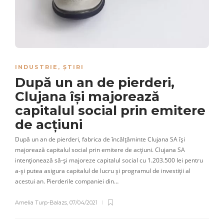
INDUSTRIE
,
ȘTIRI
După un an de pierderi,
Clujana își majorează
capitalul social prin emitere
de acțiuni
După un an de pierderi, fabrica de încălțăminte Clujana SA își
majorează capitalul social prin emitere de acțiuni. Clujana SA
intenționează să-și majoreze capitalul social cu 1.203.500 lei pentru
a-și putea asigura capitalul de lucru și programul de investiții al
acestui an. Pierderile companiei din…
Amelia Turp-Balazs
,
07/04/2021