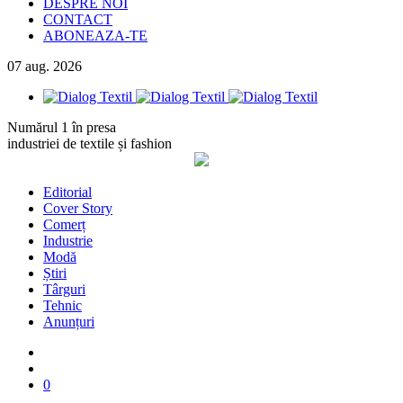
DESPRE NOI
CONTACT
ABONEAZA-TE
07
aug.
2026
Numărul 1 în presa
industriei de textile și fashion
Editorial
Cover Story
Comerț
Industrie
Modă
Știri
Târguri
Tehnic
Anunțuri
0