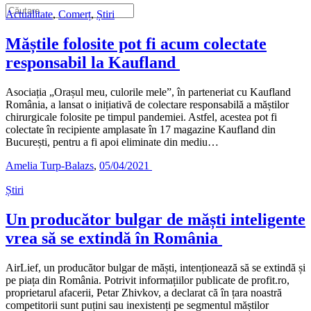
Actualitate
,
Comerț
,
Știri
Măștile folosite pot fi acum colectate
responsabil la Kaufland
Asociația „Orașul meu, culorile mele”, în parteneriat cu Kaufland
România, a lansat o inițiativă de colectare responsabilă a măștilor
chirurgicale folosite pe timpul pandemiei. Astfel, acestea pot fi
colectate în recipiente amplasate în 17 magazine Kaufland din
București, pentru a fi apoi eliminate din mediu…
Amelia Turp-Balazs
,
05/04/2021
Știri
Un producător bulgar de măști inteligente
vrea să se extindă în România
AirLief, un producător bulgar de măști, intenționează să se extindă și
pe piața din România. Potrivit informațiilor publicate de profit.ro,
proprietarul afacerii, Petar Zhivkov, a declarat că în țara noastră
competitorii sunt puțini sau inexistenți pe segmentul măștilor