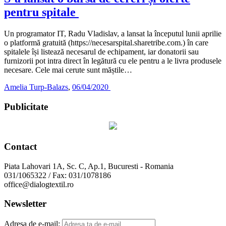
pentru spitale
Un programator IT, Radu Vladislav, a lansat la începutul lunii aprilie
o platformă gratuită (https://necesarspital.sharetribe.com.) în care
spitalele își listează necesarul de echipament, iar donatorii sau
furnizorii pot intra direct în legătură cu ele pentru a le livra produsele
necesare. Cele mai cerute sunt măștile…
Amelia Turp-Balazs
,
06/04/2020
Publicitate
Contact
Piata Lahovari 1A, Sc. C, Ap.1, Bucuresti - Romania
031/1065322 / Fax: 031/1078186
office@dialogtextil.ro
Newsletter
Adresa de e-mail: