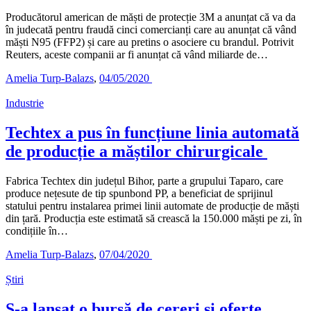
Producătorul american de măști de protecție 3M a anunțat că va da
în judecată pentru fraudă cinci comercianți care au anunțat că vând
măști N95 (FFP2) și care au pretins o asociere cu brandul. Potrivit
Reuters, aceste companii ar fi anunțat că vând miliarde de…
Amelia Turp-Balazs
,
04/05/2020
Industrie
Techtex a pus în funcțiune linia automată
de producție a măștilor chirurgicale
Fabrica Techtex din județul Bihor, parte a grupului Taparo, care
produce nețesute de tip spunbond PP, a beneficiat de sprijinul
statului pentru instalarea primei linii automate de producție de măști
din țară. Producția este estimată să crească la 150.000 măști pe zi, în
condițiile în…
Amelia Turp-Balazs
,
07/04/2020
Știri
S-a lansat o bursă de cereri și oferte