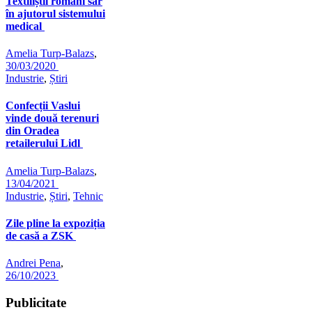
Textiliștii români sar
în ajutorul sistemului
medical
Amelia Turp-Balazs
,
30/03/2020
Industrie
,
Știri
Confecții Vaslui
vinde două terenuri
din Oradea
retailerului Lidl
Amelia Turp-Balazs
,
13/04/2021
Industrie
,
Știri
,
Tehnic
Zile pline la expoziția
de casă a ZSK
Andrei Pena
,
26/10/2023
Publicitate