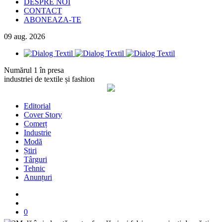
DESPRE NOI
CONTACT
ABONEAZA-TE
09
aug.
2026
Numărul 1 în presa
industriei de textile și fashion
Editorial
Cover Story
Comerț
Industrie
Modă
Știri
Târguri
Tehnic
Anunțuri
0