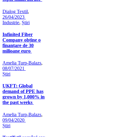
Dialog Textil
,
26/04/2023
Industrie
,
Știri
Infinited Fiber
Company obține o
finanțare de 30
milioane euro
Amelia Turp-Balazs
,
08/07/2021
Știri
UKFT: Global
demand of PPE has
grown by 1,000% in
the past weeks
Amelia Turp-Balazs
,
09/04/2020
Știri