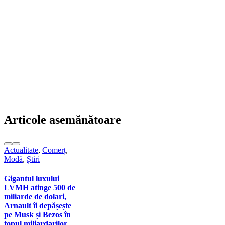
Articole asemănătoare
Actualitate
,
Comerț
,
Modă
,
Știri
Gigantul luxului
LVMH atinge 500 de
miliarde de dolari,
Arnault îi depășește
pe Musk și Bezos în
topul miliardarilor