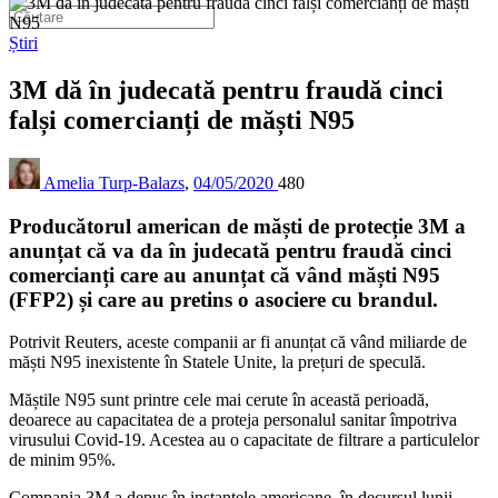
Știri
3M dă în judecată pentru fraudă cinci
falși comercianți de măști N95
Amelia Turp-Balazs
,
04/05/2020
480
Producătorul american de măști de protecție 3M a
anunțat că va da în judecată pentru fraudă cinci
comercianți care au anunțat că vând măști N95
(FFP2) și care au pretins o asociere cu brandul.
Potrivit Reuters, aceste companii ar fi anunțat că vând miliarde de
măști N95 inexistente în Statele Unite, la prețuri de speculă.
Măștile N95 sunt printre cele mai cerute în această perioadă,
deoarece au capacitatea de a proteja personalul sanitar împotriva
virusului Covid-19. Acestea au o capacitate de filtrare a particulelor
de minim 95%.
Compania 3M a depus în instanțele americane, în decursul lunii