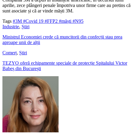
aprilie, zece plângeri penale împotriva unor firme care au pretins că
sunt asociate și că ar vinde măști 3M.
Tags
#3M
#Covid 19
#FFP2
#măști
#N95
Industrie
,
Știri
Ministrul Economiei crede că muncitorii din confecții stau prea
aproape unii de alții
Comerț
,
Știri
TEZYO oferă echipamente speciale de protecție Spitalului Victor
Babeș din București