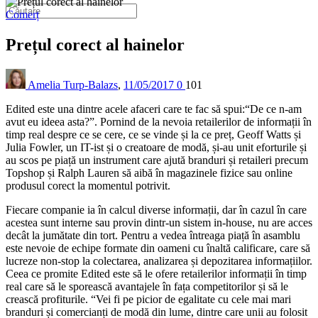
Comerț
Prețul corect al hainelor
Amelia Turp-Balazs
,
11/05/2017
0
101
Edited este una dintre acele afaceri care te fac să spui:“De ce n-am
avut eu ideea asta?”. Pornind de la nevoia retailerilor de informații în
timp real despre ce se cere, ce se vinde și la ce preț, Geoff Watts și
Julia Fowler, un IT-ist și o creatoare de modă, și-au unit eforturile și
au scos pe piață un instrument care ajută branduri și retaileri precum
Topshop și Ralph Lauren să aibă în magazinele fizice sau online
produsul corect la momentul potrivit.
Fiecare companie ia în calcul diverse informații, dar în cazul în care
acestea sunt interne sau provin dintr-un sistem in-house, nu are acces
decât la jumătate din tort. Pentru a vedea întreaga piață în asamblu
este nevoie de echipe formate din oameni cu înaltă calificare, care să
lucreze non-stop la colectarea, analizarea și depozitarea informațiilor.
Ceea ce promite Edited este să le ofere retailerilor informații în timp
real care să le sporească avantajele în fața competitorilor și să le
crească profiturile. “Vei fi pe picior de egalitate cu cele mai mari
branduri și comercianți de modă din lume, dintre care unii au folosit