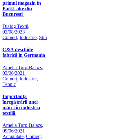
primul magazin în
ParkLake din
Bucureşti
Dialog Textil
,
02/08/2023
Comerț
,
Industrie
,
Știri
C&A deschide
fabrică în Germania
Amelia Turp-Balazs
,
03/06/2021
Comerț
,
Industrie
,
Tehnic
Importanța
înregistrării unei
mărci în industria
textilă
Amelia Turp-Balazs
,
09/06/2021
Actualitate
,
Comerț
,