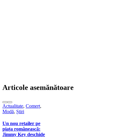
Articole asemănătoare
Actualitate
,
Comerț
,
Modă
,
Știri
Un nou retailer pe
piața românească:
Jimmy Key deschide