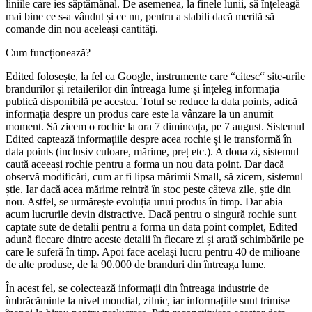
liniile care ies săptămânal. De asemenea, la finele lunii, să înțeleagă
mai bine ce s-a vândut și ce nu, pentru a stabili dacă merită să
comande din nou aceleași cantități.
Cum funcționează?
Edited folosește, la fel ca Google, instrumente care “citesc“ site-urile
brandurilor și retailerilor din întreaga lume și înțeleg informația
publică disponibilă pe acestea. Totul se reduce la data points, adică
informația despre un produs care este la vânzare la un anumit
moment. Să zicem o rochie la ora 7 dimineața, pe 7 august. Sistemul
Edited captează informațiile despre acea rochie și le transformă în
data points (inclusiv culoare, mărime, preț etc.). A doua zi, sistemul
caută aceeași rochie pentru a forma un nou data point. Dar dacă
observă modificări, cum ar fi lipsa mărimii Small, să zicem, sistemul
știe. Iar dacă acea mărime reintră în stoc peste câteva zile, știe din
nou. Astfel, se urmărește evoluția unui produs în timp. Dar abia
acum lucrurile devin distractive. Dacă pentru o singură rochie sunt
captate sute de detalii pentru a forma un data point complet, Edited
adună fiecare dintre aceste detalii în fiecare zi și arată schimbările pe
care le suferă în timp. Apoi face același lucru pentru 40 de milioane
de alte produse, de la 90.000 de branduri din întreaga lume.
În acest fel, se colectează informații din întreaga industrie de
îmbrăcăminte la nivel mondial, zilnic, iar informațiile sunt trimise