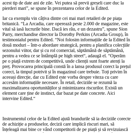
acest tip de date ani de zile. Vei putea să previi greșeli care duc la
pierderi mari”, se spune în prezentarea celor de la Edited.
Iar ca exemplu vin câțiva dintre cei mai mari retaileri de pe piața
britanică. “La Arcadia, care operează peste 2.000 de magazine, este
vital să iasă lucrurile bine. Dacă ies rău, e un dezastru”, spune Sion
Parry, merchandise director la Dorothy Perkins (Arcadia Group), în
testimonialul pentru Edited. “Noi folosim informațiile de la Edited în
două moduri – într-o abordare strategică, pentru a planifica colecțiile
sezonului viitor, dar și cu rol comercial, săptămână de săptămână,
pentru a vedea ce se întâmplă pe high street“, adaugă el. “Operăm
pe o piață extrem de competitivă, unde clienții sunt foarte atenți la
preț. Provocarea principală constă în a lansa produsul corect la prețul
corect, la timpul potrivit și în magazinul care trebuie. Toți privim în
aceeași direcție, dar cu Edited este vorba despre viteza cu care
accesăm informațiile necesare. În retail, deciziile se rezumă la
maximalizarea oportunităților și minimizarea riscurilor. Există un
element care ține de instinct, dar bazat pe date concrete. Aici
intervine Edited.“
Instrumentul celor de la Edited ajută brandurile să ia deciziile corecte
de achiziție a produselor, decizii care implică riscuri mari, să
înțeleagă mai bine ce vând competitorii de pe piață și să revizuiască