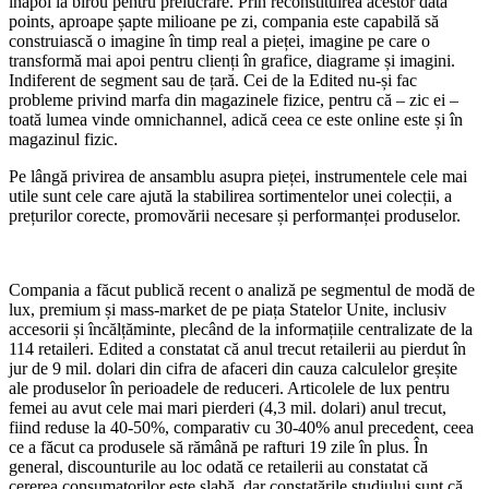
înapoi la birou pentru prelucrare. Prin reconstituirea acestor data
points, aproape șapte milioane pe zi, compania este capabilă să
construiască o imagine în timp real a pieței, imagine pe care o
transformă mai apoi pentru clienți în grafice, diagrame și imagini.
Indiferent de segment sau de țară. Cei de la Edited nu-și fac
probleme privind marfa din magazinele fizice, pentru că – zic ei –
toată lumea vinde omnichannel, adică ceea ce este online este și în
magazinul fizic.
Pe lângă privirea de ansamblu asupra pieței, instrumentele cele mai
utile sunt cele care ajută la stabilirea sortimentelor unei colecții, a
prețurilor corecte, promovării necesare și performanței produselor.
Compania a făcut publică recent o analiză pe segmentul de modă de
lux, premium și mass-market de pe piața Statelor Unite, inclusiv
accesorii și încălțăminte, plecând de la informațiile centralizate de la
114 retaileri. Edited a constatat că anul trecut retailerii au pierdut în
jur de 9 mil. dolari din cifra de afaceri din cauza calculelor greșite
ale produselor în perioadele de reduceri. Articolele de lux pentru
femei au avut cele mai mari pierderi (4,3 mil. dolari) anul trecut,
fiind reduse la 40-50%, comparativ cu 30-40% anul precedent, ceea
ce a făcut ca produsele să rămână pe rafturi 19 zile în plus. În
general, discounturile au loc odată ce retailerii au constatat că
cererea consumatorilor este slabă, dar constatările studiului sunt că