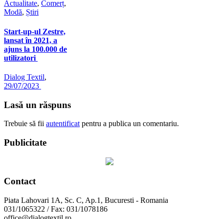
Actualitate
,
Comerț
,
Modă
,
Știri
Start-up-ul Zestre,
lansat în 2021, a
ajuns la 100.000 de
utilizatori
Dialog Textil
,
29/07/2023
Lasă un răspuns
Trebuie să fii
autentificat
pentru a publica un comentariu.
Publicitate
Contact
Piata Lahovari 1A, Sc. C, Ap.1, Bucuresti - Romania
031/1065322 / Fax: 031/1078186
office@dialogtextil.ro