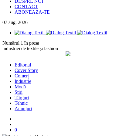
DESPRE NOI
CONTACT
ABONEAZA-TE
07
aug.
2026
Numărul 1 în presa
industriei de textile și fashion
Editorial
Cover Story
Comerț
Industrie
Modă
Știri
Târguri
Tehnic
Anunțuri
0