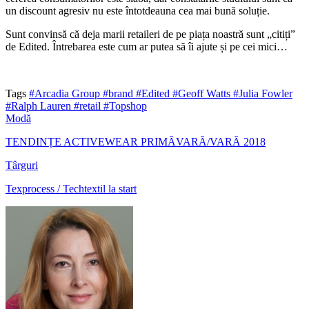
un discount agresiv nu este întotdeauna cea mai bună soluție.
Sunt convinsă că deja marii retaileri de pe piața noastră sunt „citiți”
de Edited. Întrebarea este cum ar putea să îi ajute și pe cei mici…
Tags
#Arcadia Group
#brand
#Edited
#Geoff Watts
#Julia Fowler
#Ralph Lauren
#retail
#Topshop
Modă
TENDINȚE ACTIVEWEAR PRIMĂVARĂ/VARĂ 2018
Târguri
Texprocess / Techtextil la start