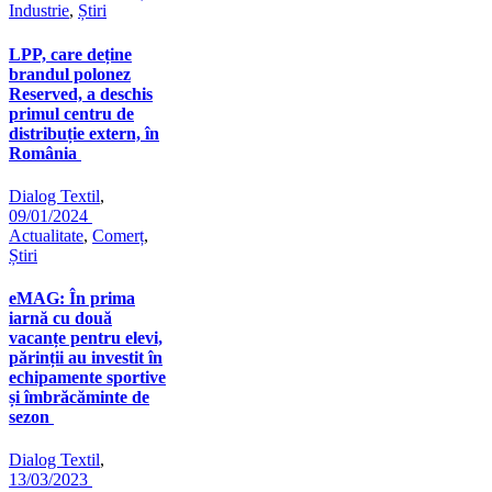
Industrie
,
Știri
LPP, care deține
brandul polonez
Reserved, a deschis
primul centru de
distribuție extern, în
România
Dialog Textil
,
09/01/2024
Actualitate
,
Comerț
,
Știri
eMAG: În prima
iarnă cu două
vacanțe pentru elevi,
părinții au investit în
echipamente sportive
și îmbrăcăminte de
sezon
Dialog Textil
,
13/03/2023