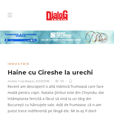
INDUSTRIE
Haine cu Cireshe la urechi
Amelia Turp-Balazs
,
20/03/2018
101
Recent am descoperit o altă mămică frumoasă care face
modă pentru copii. Natalia Știrbul este din Chișinău, dar
întâmplarea fericită a făcut să vină la un târg din
București cu hăinuțele sale. Atât de frumoase, că n-am
putut trece indiferentă pe lângă ele. Mi le-aș fi dorit