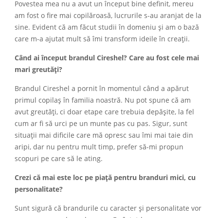
Povestea mea nu a avut un început bine definit, mereu
am fost o fire mai copilăroasă, lucrurile s-au aranjat de la
sine. Evident că am făcut studii în domeniu și am o bază
care m-a ajutat mult să îmi transform ideile în creații.
Când ai început brandul Cireshel? Care au fost cele mai
mari greutăți?
Brandul Cireshel a pornit în momentul când a apărut
primul copilaș în familia noastră. Nu pot spune că am
avut greutăți, ci doar etape care trebuia depășite, la fel
cum ar fi să urci pe un munte pas cu pas. Sigur, sunt
situații mai dificile care mă opresc sau îmi mai taie din
aripi, dar nu pentru mult timp, prefer să-mi propun
scopuri pe care să le ating.
Crezi că mai este loc pe piață pentru branduri mici, cu
personalitate?
Sunt sigură că brandurile cu caracter și personalitate vor