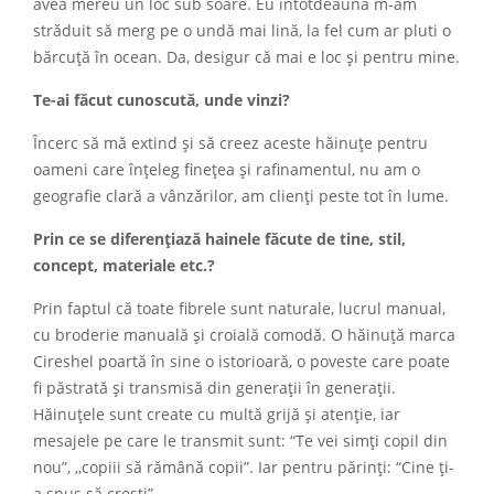
avea mereu un loc sub soare. Eu întotdeauna m-am
străduit să merg pe o undă mai lină, la fel cum ar pluti o
bărcuță în ocean. Da, desigur că mai e loc și pentru mine.
Te-ai făcut cunoscută, unde vinzi?
Încerc să mă extind și să creez aceste hăinuțe pentru
oameni care înțeleg finețea și rafinamentul, nu am o
geografie clară a vânzărilor, am clienți peste tot în lume.
Prin ce se diferențiază hainele făcute de tine, stil,
concept, materiale etc.?
Prin faptul că toate fibrele sunt naturale, lucrul manual,
cu broderie manuală și croială comodă. O hăinuță marca
Cireshel poartă în sine o istorioară, o poveste care poate
fi păstrată și transmisă din generații în generații.
Hăinuțele sunt create cu multă grijă și atenție, iar
mesajele pe care le transmit sunt: “Te vei simți copil din
nou”, ,,copiii să rămână copii”. Iar pentru părinți: “Cine ți-