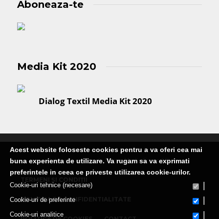
Aboneaza-te
Media Kit 2020
Dialog Textil Media Kit 2020
Acest website foloseste cookies pentru a va oferi cea mai
Publicatie editata de Martin Media Group SRL
buna experienta de utilizare. Va rugam sa va exprimati
preferintele in ceea ce priveste utilizarea cookie-urilor.
TERMENI ȘI CONDIȚII
|
Cookie-uri tehnice (necesare)
|
POLITICA DE CONFIDENTIALITATE
Cookie-uri de preferinte
|
Cookie-uri analitice
POLITICA DE COOKIES
CONTACT