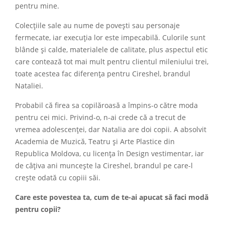
pentru mine.
Colecțiile sale au nume de povești sau personaje
fermecate, iar execuția lor este impecabilă. Culorile sunt
blânde și calde, materialele de calitate, plus aspectul etic
care contează tot mai mult pentru clientul mileniului trei,
toate acestea fac diferența pentru Cireshel, brandul
Nataliei.
Probabil că firea sa copilăroasă a împins-o către moda
pentru cei mici. Privind-o, n-ai crede că a trecut de
vremea adolescenței, dar Natalia are doi copii. A absolvit
Academia de Muzică, Teatru și Arte Plastice din
Republica Moldova, cu licența în Design vestimentar, iar
de câțiva ani muncește la Cireshel, brandul pe care-l
crește odată cu copiii săi.
Care este povestea ta, cum de te-ai apucat să faci modă
pentru copii?