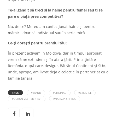
a spus să crești”.
Te-ai gândit să treci și la haine pentru femei sau ți se
pare o piață prea competitivă?
Nu, de ce? Mereu am confecționat haine și pentru
mămici, doar că individual sau în serie mică.
Ce-ți dorești pentru brandul tău?
În prezent activăm în Moldova, dar în timpul apropiat
vrem să ne extindem și în afara țării. Prima țintă e
România, după care, desigur, Bătrânul Continent și SUA,
unde, apropo, am livrat deja o colecție în parteneriat cu o
familie tânără.
TAGS
#BRAND
#CHISINAU
#CIRESHEL
#DESIGN VESTIMENTAR
#NATALIA STIRBUL