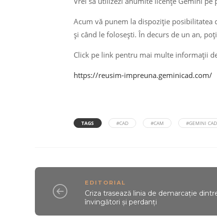
Vrei să utilizezi anumite licențe Gemini pe 
Acum vă punem la dispoziție posibilitatea de
și când le folosești. În decurs de un an, poți
Click pe link pentru mai multe informații 
https://reusim-impreuna.geminicad.com/
TAGS
#CAD
#CAM
#GEMINI CAD
EDITORIAL
Criza trasează linia de demarcație dintr
învingători și perdanți