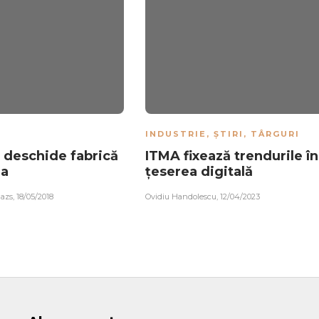
INDUSTRIE
,
ȘTIRI
,
TÂRGURI
 deschide fabrică
ITMA fixează trendurile în
ia
țeserea digitală
lazs
,
18/05/2018
Ovidiu Handolescu
,
12/04/2023