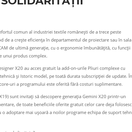
 SOLIDARITĂȚII
ortul comun al industriei textile românești de a trece peste
 de a crește eficiența în departamentul de proiectare sau în sala
/ CAM de ultimă generație, cu o ergonomie îmbunătățită, cu funcții
le unui produs complex.
esigner X20 au acces gratuit la add-on-urile Pliuri complexe cu
 tehnică și Istoric model, pe toată durata subscripției de update. Î
core-uri a programului este oferită fără costuri suplimentare.
 – X19) sunt invitați să descopere generația Gemini X20 printr-un
ntare, de toate beneficiile oferite gratuit celor care deja folosesc
ntru o adoptare mai ușoară a noilor programe echipa de suport tehn