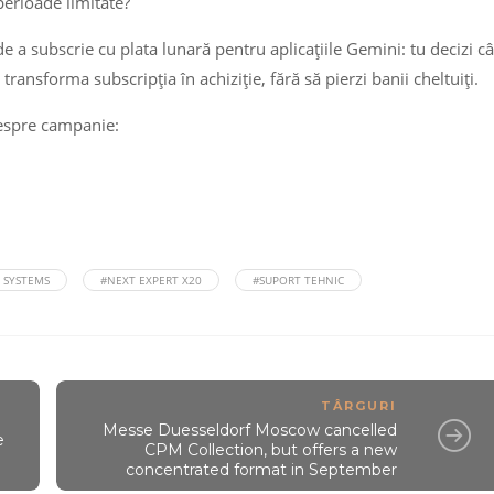
perioade limitate?
 a subscrie cu plata lunară pentru aplicațiile Gemini: tu decizi câ
 transforma subscripția în achiziție, fără să pierzi banii cheltuiți.
despre campanie:
 SYSTEMS
#NEXT EXPERT X20
#SUPORT TEHNIC
TÂRGURI
Messe Duesseldorf Moscow cancelled
e
CPM Collection, but offers a new
concentrated format in September