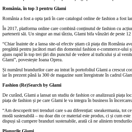
România, în top 3 pentru Glami
România a fost a opta țară în care catalogul online de fashion a fost lan
În 2017, platforma online care combină conținutul de fashion cu acți
partenerii săi. Un singur an mai târziu, Glami bifa vânzări de peste 12 
“Chiar înainte de a lansa site-ul efectiv știam că piața din România 
pregătită pentru jucători mari din domeniul fashion e-commerce-ului ș
ajuns rapid în top trei țări din punctul de vedere al traficului și al ve
Glami”, povestește Ioana Oprea.
Și numărul brandurilor care au intrat în portofoliul Glami a crescut co
iar în prezent până la 300 de magazine sunt înregistrate în cadrul Glami
Fashion (Re)Search by Glami
De curând, Glami a lansat un studiu de fashion ce analizează piața loca
piața de fashion și pe care Glami le va integra în business în încercarea
“Am descoperit trei trenduri care s-au diferențiat: sneakermania, tot c
modă sustenabilă – nu doar din ce material este produs, ci și cum este 
dispuși să cumpere branduri sustenabile, arată că ne aliniem trendurilor
Planurile Glami