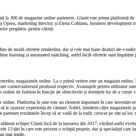
până la 300 de magazine online partenere. Glami este prima platformă d
Ioana Oprea, marketing director, și Elena Cobianu, business development 
rize pregătesc pentru clienți.
 de modă ofertele retailerilor, dar și cele mai bune dealuri ale e-taileril
e learning și automated matching, astfel încât ofertele sunt împărțite pe
erilor, magazinele online. La o primă vedere este un magazin online, îns
re comercializează produsul respectiv. Avantajele pentru utilizator sunt 
online de fashion în funcție de obiectivele și dorințele lor de a crește
online. Platforma în sine este un element important în care investim resu
l să le ușureze experiența de căutare. Astfel, trimitem către magazinele p
un partener rezultatele încep să se vadă de la trafic crescut pe site-ul l
lăturat echipei Glami încă de la lansarea din 2017, văzând astfel evoluț
e 13 țări în care este prezent o echipă proprie, dar și specialiști care 
sau mai multe.