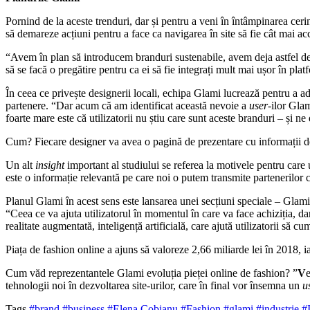
Pornind de la aceste trenduri, dar și pentru a veni în întâmpinarea cerin
să demareze acțiuni pentru a face ca navigarea în site să fie cât mai acc
“Avem în plan să introducem branduri sustenabile, avem deja astfel de b
să se facă o pregătire pentru ca ei să fie integrați mult mai ușor în pl
În ceea ce privește designerii locali, echipa Glami lucrează pentru a a
partenere. “Dar acum că am identificat această nevoie a
user-
ilor Gla
foarte mare este că utilizatorii nu știu care sunt aceste branduri – și
Cum? Fiecare designer va avea o pagină de prezentare cu informații des
Un alt
insight
important al studiului se referea la motivele pentru care 
este o informație relevantă pe care noi o putem transmite partenerilor 
Planul Glami în acest sens este lansarea unei secțiuni speciale – Glam
“Ceea ce va ajuta utilizatorul în momentul în care va face achiziția, da
realitate augmentată, inteligență artificială, care ajută utilizatorii să
Piața de fashion online a ajuns să valoreze 2,66 miliarde lei în 2018, 
Cum văd reprezentantele Glami evoluția pieței online de fashion? ”
V
tehnologii noi în dezvoltarea site-urilor, care în final vor însemna un
u
Tags
#brand
#business
#Elena Cobianu
#Fashion
#glami
#industrie
#