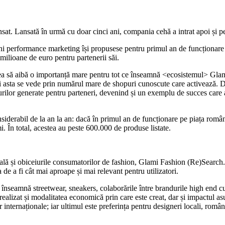
sat. Lansată în urmă cu doar cinci ani, compania cehă a intrat apoi și pe 
uni performance marketing își propusese pentru primul an de funcționar
milioane de euro pentru partenerii săi.
avea să aibă o importanță mare pentru tot ce înseamnă <ecosistemul> Glam
i asta se vede prin numărul mare de shopuri cunoscute care activează. Du
niturilor generate pentru parteneri, devenind și un exemplu de succes care
nsiderabil de la an la an: dacă în primul an de funcționare pe piața româ
. În total, acestea au peste 600.000 de produse listate.
lă și obiceiurile consumatorilor de fashion, Glami Fashion (Re)Search. Î
 de a fi cât mai aproape și mai relevant pentru utilizatori.
e înseamnă streetwear, sneakers, colaborările între brandurile high end cu
realizat și modalitatea economică prin care este creat, dar și impactul a
 internaționale; iar ultimul este preferința pentru designeri locali, româ