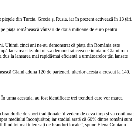
piețele din Turcia, Grecia și Rusia, iar în prezent activează în 13 țări.
e pe piața românească vânzări de două milioane de euro pentru
i. Ultimii cinci ani ne-au demonstrat că piața din România este
pă lansarea site-ului ni s-a demonstrat ceea ce intuiam: Glami.ro a
 a dus la lansarea mai rapidă/mai eficientă a următoarelor țări lansate
nească Glami aduna 120 de parteneri, ulterior acesta a crescut la 140,
n urma acestuia, au fost identificate trei trenduri care vor marca
 brandurile de sport tradiționale, îl vedem de ceva timp și va continua;
supra mediului înconjurător, iar studiul arată că 60% dintre români sunt
nii fiind tot mai interesați de branduri locale”, spune Elena Cobianu.