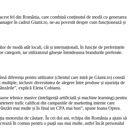
e acest fel din România, care combină conținutul de modă cu generarea
manager în cadrul Glami.ro, ne-au povestit despre cum funcționează și
or de modă atât locali, cât și internaționali, în funcție de preferințele
 categorii, iar utilizatorul găsește întotdeauna brandurile preferate.
ă diferența pentru utilizator (clientul care intră pe Glami.ro) constă
multiple, inclusiv diversitatea de alegere între produse și ușurința de
 vânzările”, explică Elena Cobianu.
rse tehnice masive (inteligență artificială și machine learning) pentru
artenere trafic calificat din campaniile de marketing interne care
or, vânzări mai multe și în final un CPA mai bun”, spune Ioana Oprea.
ia motorului de căutare. În cei doi ani, echipa din România a ajuns să
lucrează în comun pentru o piață sau mai multe, astfel încât personalul