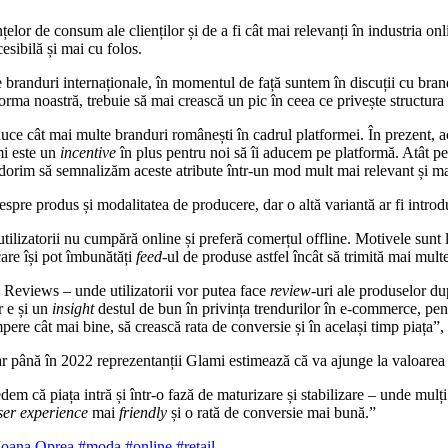
țelor de consum ale clienților și de a fi cât mai relevanți în industria o
esibilă și mai cu folos.
randuri internaționale, în momentul de față suntem în discuții cu brandur
atforma noastră, trebuie să mai crească un pic în ceea ce privește struct
duce cât mai multe branduri românești în cadrul platformei. În prezent, a
mi este un
incentive
în plus pentru noi să îi aducem pe platformă. Atât pe
 ne dorim să semnalizăm aceste atribute într-un mod mult mai relevant și m
pre produs și modalitatea de producere, dar o altă variantă ar fi intro
utilizatorii nu cumpără online și preferă comerțul offline. Motivele sunt
care își pot îmbunătăți
feed
-ul de produse astfel încât să trimită mai multe
i Reviews – unde utilizatorii vor putea face
review
-uri ale produselor du
r e și un
insight
destul de bun în privința trendurilor în e-commerce, pen
 cumpere cât mai bine, să crească rata de conversie și în același timp piața
iar până în 2022 reprezentanții Glami estimează că va ajunge la valoarea 
edem că piața intră și într-o fază de maturizare și stabilizare – unde mul
ser
experience
mai
friendly
și o rată de conversie mai bună.”
Ioana Oprea
#moda
#online
#retail