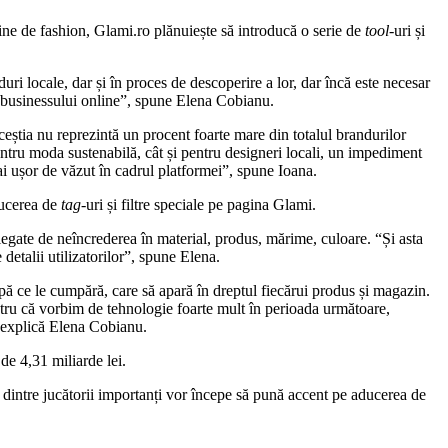
nline de fashion, Glami.ro plănuiește să introducă o serie de
tool
-uri și
i locale, dar și în proces de descoperire a lor, dar încă este necesar
ura businessului online”, spune Elena Cobianu.
ceștia nu reprezintă un procent foarte mare din totalul brandurilor
ntru moda sustenabilă, cât și pentru designeri locali, un impediment
ai ușor de văzut în cadrul platformei”, spune Ioana.
ducerea de
tag
-uri și filtre speciale pe pagina Glami.
 legate de neîncrederea în material, produs, mărime, culoare. “Și asta
 detalii utilizatorilor”, spune Elena.
pă ce le cumpără, care să apară în dreptul fiecărui produs și magazin.
tru că vorbim de tehnologie foarte mult în perioada următoare,
”, explică Elena Cobianu.
de 4,31 miliarde lei.
ți dintre jucătorii importanți vor începe să pună accent pe aducerea de