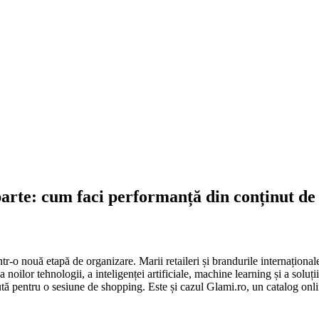
parte: cum faci performanță din conținut de
ntr-o nouă etapă de organizare. Marii retaileri și brandurile internațion
noilor tehnologii, a inteligenței artificiale, machine learning și a soluți
tă pentru o sesiune de shopping. Este și cazul Glami.ro, un catalog onli