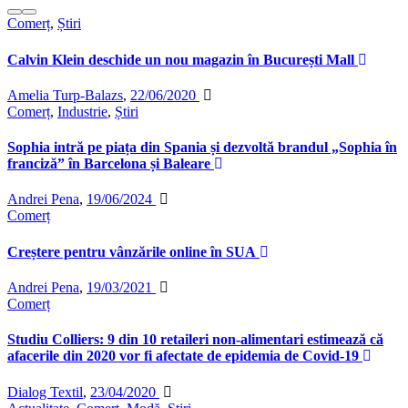
Comerț
,
Știri
Calvin Klein deschide un nou magazin în București Mall
Amelia Turp-Balazs
,
22/06/2020
Comerț
,
Industrie
,
Știri
Sophia intră pe piața din Spania și dezvoltă brandul „Sophia în
franciză” în Barcelona și Baleare
Andrei Pena
,
19/06/2024
Comerț
Creștere pentru vânzările online în SUA
Andrei Pena
,
19/03/2021
Comerț
Studiu Colliers: 9 din 10 retaileri non-alimentari estimează că
afacerile din 2020 vor fi afectate de epidemia de Covid-19
Dialog Textil
,
23/04/2020