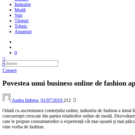
Industrie
Modă
Știri
Târguri
Tehnic
Anunțuri
0
Comerț
Povestea unui business online de fashion a
Andra Imbrea
,
01/07/2019
212
Odată cu ascensiunea comerțului online, industria de fashion a intrat î
concurenței crescute din partea retailerilor online de modă. Dezvoltarea 
care le propun consumatorilor o experiență cât mai ușoară și mai plăcu
vine vorba de fashion.