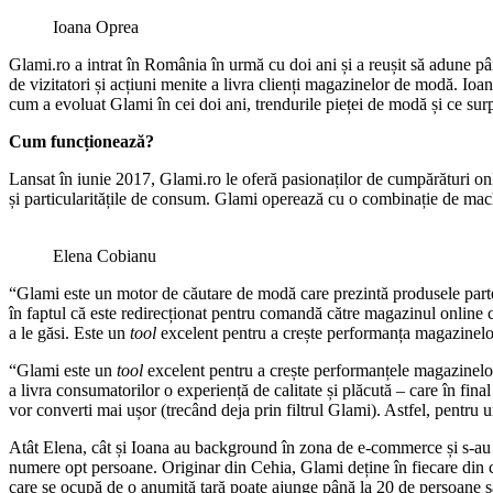
Ioana Oprea
Glami.ro a intrat în România în urmă cu doi ani și a reușit să adune 
de vizitatori și acțiuni menite a livra clienți magazinelor de modă. 
cum a evoluat Glami în cei doi ani, trendurile pieței de modă și ce surp
Cum funcționează?
Lansat în iunie 2017, Glami.ro le oferă pasionaților de cumpărături online
și particularitățile de consum. Glami operează cu o combinație de machin
Elena Cobianu
“Glami este un motor de căutare de modă care prezintă produsele parten
în faptul că este redirecționat pentru comandă către magazinul online ca
a le găsi. Este un
tool
excelent pentru a crește performanța magazinelor 
“Glami este un
tool
excelent pentru a crește performanțele magazinelor 
a livra consumatorilor o experiență de calitate și plăcută – care în fina
vor converti mai ușor (trecând deja prin filtrul Glami). Astfel, pentru 
Atât Elena, cât și Ioana au background în zona de e-commerce și s-au a
numere opt persoane. Originar din Cehia, Glami deține în fiecare din cel
care se ocupă de o anumită țară poate ajunge până la 20 de persoane 