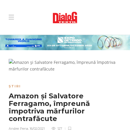
ȘTIRI
Amazon și Salvatore
Ferragamo, împreună
împotriva mărfurilor
contrafăcute
Andrei Pena
,
16/02/2021
127