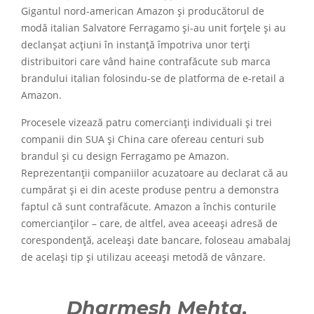
Gigantul nord-american Amazon și producătorul de
modă italian Salvatore Ferragamo și-au unit forțele și au
declanșat acțiuni în instanță împotriva unor terți
distribuitori care vând haine contrafăcute sub marca
brandului italian folosindu-se de platforma de e-retail a
Amazon.
Procesele vizează patru comercianți individuali și trei
companii din SUA și China care ofereau centuri sub
brandul și cu design Ferragamo pe Amazon.
Reprezentanții companiilor acuzatoare au declarat că au
cumpărat și ei din aceste produse pentru a demonstra
faptul că sunt contrafăcute. Amazon a închis conturile
comercianților – care, de altfel, avea aceeași adresă de
corespondență, aceleași date bancare, foloseau amabalaj
de același tip și utilizau aceeași metodă de vânzare.
Dharmesh Mehta,