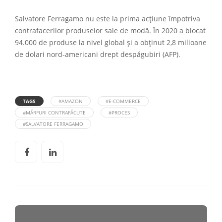
Salvatore Ferragamo nu este la prima acțiune împotriva
contrafacerilor produselor sale de modă. În 2020 a blocat
94.000 de produse la nivel global și a obținut 2,8 milioane
de dolari nord-americani drept despăgubiri (AFP).
TAGS
#AMAZON
#E-COMMERCE
#MĂRFURI CONTRAFĂCUTE
#PROCES
#SALVATORE FERRAGAMO