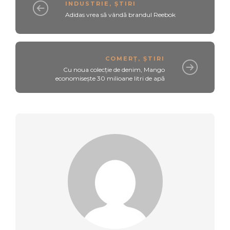
INDUSTRIE
,
ȘTIRI
Adidas vrea să vândă brandul Reebok
COMERȚ
,
ȘTIRI
Cu noua colecție de denim, Mango
economisește 30 milioane litri de apă