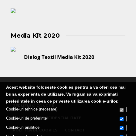
Media Kit 2020
Dialog Textil Media Kit 2020
Acest website foloseste cookies pentru a va oferi cea mai
Publicatie editata de Martin Media Group SRL
buna experienta de utilizare. Va rugam sa va exprimati
preferintele in ceea ce priveste utilizarea cookie-urilor.
TERMENI ȘI CONDIȚII
|
Cookie-uri tehnice (necesare)
|
POLITICA DE CONFIDENTIALITATE
Cookie-uri de preferinte
|
Cookie-uri analitice
POLITICA DE COOKIES
CONTACT