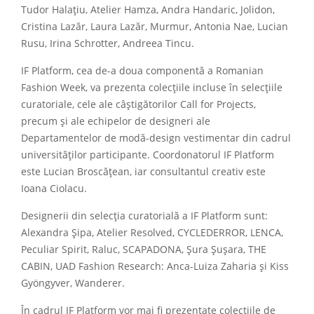
Tudor Halațiu, Atelier Hamza, Andra Handaric, Jolidon,
Cristina Lazăr, Laura Lazăr, Murmur, Antonia Nae, Lucian
Rusu, Irina Schrotter, Andreea Tincu.
IF Platform, cea de-a doua componentă a Romanian
Fashion Week, va prezenta colecțiile incluse în selecțiile
curatoriale, cele ale câștigătorilor Call for Projects,
precum și ale echipelor de designeri ale
Departamentelor de modă-design vestimentar din cadrul
universităților participante. Coordonatorul IF Platform
este Lucian Broscățean, iar consultantul creativ este
Ioana Ciolacu.
Designerii din selecția curatorială a IF Platform sunt:
Alexandra Șipa, Atelier Resolved, CYCLEDERROR, LENCA,
Peculiar Spirit, Raluc, SCAPADONA, Șura Șușara, THE
CABIN, UAD Fashion Research: Anca-Luiza Zaharia și Kiss
Gyöngyver, Wanderer.
În cadrul IF Platform vor mai fi prezentate colecțiile de