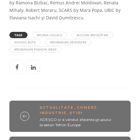
by Ramona Bizbac, Remus Andrei Moldovan, Renata
Mihaly, Robert Moraru, SCARS by Mara Popa, UBIC by
Flaviana Isachi și David Dumitrescu.
TAGS
#IOANA CIOLACU
#LUCIAN BROSCĂTAN
#OVIDIU BUTA
#ROMANIAN DESIGNERS
#ROMANIAN FASHION WEEK
ACTUALITATE
,
COMERȚ
,
INDUSTRIE
,
ȘTIRI
ADESGO și-a vândut afacerea grupului
israelian Tefron Europe