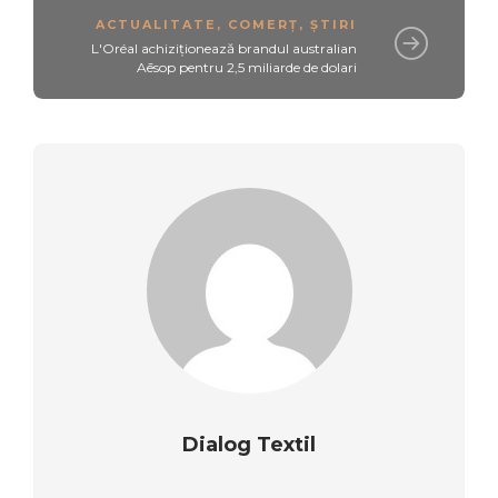
ACTUALITATE
,
COMERȚ
,
ȘTIRI
L'Oréal achiziționează brandul australian
Aēsop pentru 2,5 miliarde de dolari
Dialog Textil