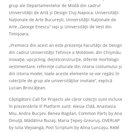
grup ale Departamentelor de Modă din cadrul
Universității de Artă și Design Cluj-Napoca, Universității
Naționale de Arte București, Universității Naționale de
Arte „George Enescu” Iași și Universității de Vest din
Timișoara.
„Premiera din acest an este prezența Facultății de Design
din cadrul Universității Tehnice a Moldovei, din Chișinău.
Inovație, upcycling, de(re)construcție, diferite morfologii
vestimentare, referințe culturale din istoria costumului și
din istoria modei, toate aceste elemente se vor regăsi în
colecțiile de grup ale universităților invitate”, explică
Lucian Broscățean.
Câștigătorii Call for Projects ale căror colecții sunt incluse
în prezentările IF Platform sunt: Alesia Cîdă, Anastasia
Miu, Andra Bucșev, Benea Bogdan, Common Parts by Ana
Dinuță, Mădălina Buzaș, Maria Țepeș-Greuruș, OVERLAP
by Iulia Vlejoangă, Post Scriptum by Alina Luncașu, RAM