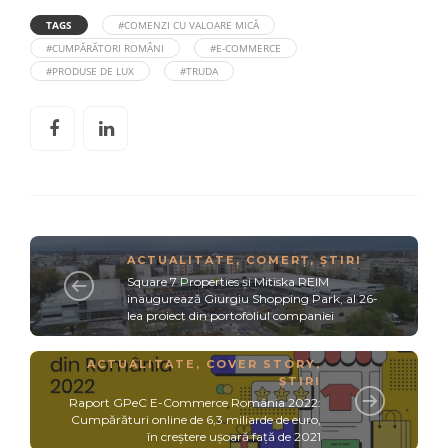
TAGS
#COMENZI CU VALOARE MICĂ
#CUMPĂRĂTORI ROMÂNI
#E-COMMERCE
#PRODUSE DE LUX
#TRUDA
ACTUALITATE
,
COMERȚ
,
ȘTIRI
Square 7 Properties și Mitiska REIM
inaugurează Giurgiu Shopping Park, al 26-
lea proiect din portofoliul companiei
ACTUALITATE
,
COVER STORY
,
ȘTIRI
Raport GPeC E-Commerce România 2022:
Cumpărături online de 6,3 miliarde de euro,
în creștere ușoară față de 2021