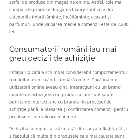
astfel de produse din magazine online. Astfel, cele mai
cumpărate produse din gama luxury sunt cele din
categoriile îmbrăcăminte, încălțăminte, ceasuri și
parfumuri, unde valoarea medie a comenzii este de 2.200
lei.
Consumatorii români iau mai
greu decizii de achiziție
Inflația ridicată a schimbat considerabil comportamentul
românilor atunci când cumpără online. Dacă înainte
utilizatorii online aveau cinci interacțiuni cu un brand
înainte de achiziționa un produs, acum sunt șapte
puncte de interacțiune cu brandul în procesul de
achiziție până la plasarea și confirmarea comenzii pentru
produsele cu o valoare mai mică.
“Achiziția la impuls a scăzut atât din cauza inflației, cât și
a faptului că multe din produsele cele mai căutate sunt