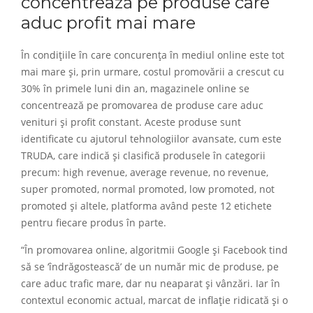
concentrează pe produse care
aduc profit mai mare
În condițiile în care concurența în mediul online este tot
mai mare și, prin urmare, costul promovării a crescut cu
30% în primele luni din an, magazinele online se
concentrează pe promovarea de produse care aduc
venituri și profit constant. Aceste produse sunt
identificate cu ajutorul tehnologiilor avansate, cum este
TRUDA, care indică și clasifică produsele în categorii
precum: high revenue, average revenue, no revenue,
super promoted, normal promoted, low promoted, not
promoted și altele, platforma având peste 12 etichete
pentru fiecare produs în parte.
“În promovarea online, algoritmii Google și Facebook tind
să se ‘îndrăgostească’ de un număr mic de produse, pe
care aduc trafic mare, dar nu neaparat și vânzări. Iar în
contextul economic actual, marcat de inflație ridicată și o