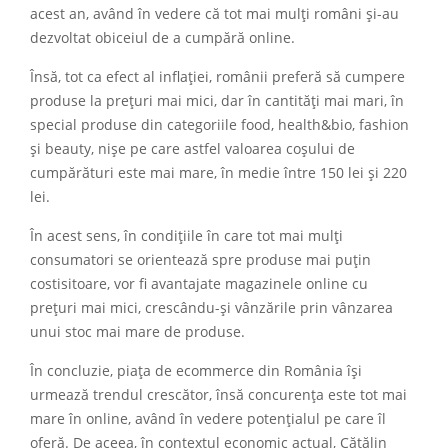
acest an, având în vedere că tot mai mulți români și-au
dezvoltat obiceiul de a cumpără online.
Însă, tot ca efect al inflației, românii preferă să cumpere
produse la prețuri mai mici, dar în cantități mai mari, în
special produse din categoriile food, health&bio, fashion
și beauty, nișe pe care astfel valoarea coșului de
cumpărături este mai mare, în medie între 150 lei și 220
lei.
În acest sens, în condițiile în care tot mai mulți
consumatori se orientează spre produse mai puțin
costisitoare, vor fi avantajate magazinele online cu
prețuri mai mici, crescându-și vânzările prin vânzarea
unui stoc mai mare de produse.
În concluzie, piața de ecommerce din România își
urmează trendul crescător, însă concurența este tot mai
mare în online, având în vedere potențialul pe care îl
oferă. De aceea, în contextul economic actual, Cătălin