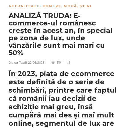
ACTUALITATE
,
COMERȚ
,
MODĂ
,
ȘTIRI
ANALIZĂ TRUDA: E-
commerce-ul românesc
crește în acest an, în special
pe zona de lux, unde
vânzările sunt mai mari cu
50%
Dialog Textil
,
22/03/2023
119
În 2023, piața de ecommerce
este definită de o serie de
schimbări, printre care faptul
că românii iau decizii de
achiziție mai greu, însă
cumpără mai des și mai mult
online, segmentul de lux are