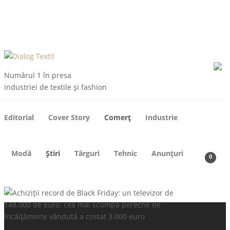
ARHIVE
DESPRE NOI
CONTACT
ABONEAZA-TE
Numărul 1 în presa
industriei de textile și fashion
Editorial
Cover Story
Comerț
Industrie
Modă
Știri
Târguri
Tehnic
Anunțuri
0