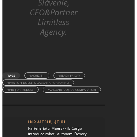
Slăvenie,
CEO&Partner
Limitless
Agency.
TAGS
#ACHIZIȚII
#BLACK FRIDAY
#PANTOFI DOLCE & GABBANA PORTOFINO
#PREȚURI REDUSE
#VALOARE COȘ DE CUMPĂRĂTURI
INDUSTRIE
,
ȘTIRI
Parteneriatul Maersk - iB Cargo
introduce roboții autonomi Dexory