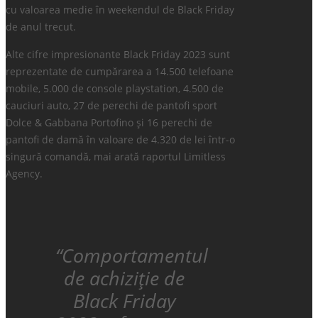
cu valoarea medie în weekendul de Black Friday
de anul trecut.
Alte cifre impresionante Black Friday 2023 sunt
reprezentate de cumpărarea a 14.500 telefoane
mobile, 5.000 de console playstation, 4.500 de
cauciuri auto, 27 de perechi de pantofi sport
Dolce & Gabbana Portofino și 16 perechi de
pantofi de damă în valoare de 4.320 de lei într-o
singură comandă, mai arată raportul Limitless
Agency.
“Comportamentul
de achiziție de
Black Friday