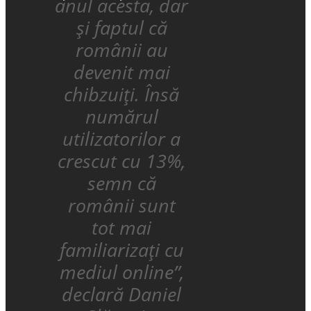
anul acesta, dar
și faptul că
românii au
devenit mai
chibzuiți. Însă
numărul
utilizatorilor a
crescut cu 13%,
semn că
românii sunt
tot mai
familiarizați cu
mediul online”,
declară Daniel