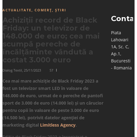
ACTUALITATE
,
COMERȚ
,
ȘTIRI
Conta
Achiziții record de Black
Friday: un televizor de
Piata
148.000 de euro; cea mai
Lahovari
scumpă pereche de
1A, Sc. C,
încălțăminte vândută a
Ap.1,
costat 3.000 euro
Bucuresti
- Romania
Dialog Textil
,
25/11/2023
57
Cea mai mare achiziție de Black Friday 2023 a
fost un televizor smart LED în valoare de
148.000 de euro, urmat de o pereche de pantofi
sport de 3.000 de euro (14.000 lei) și un cărucior
pentru copii în valoare de peste 3.000 de euro
(14.500 lei), potrivit datelor agenției de
marketing digital
Limitless Agency
.
Ediția de Black Friday 2023 a înregistrat o