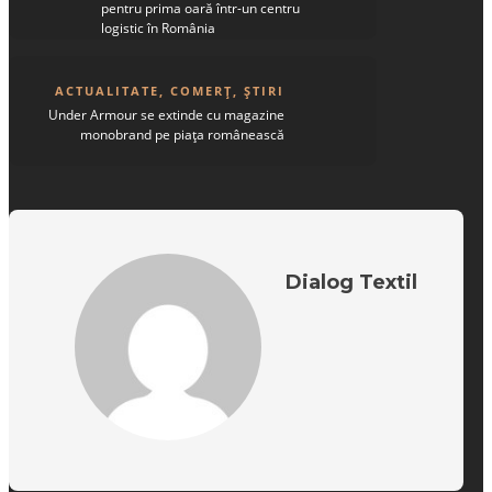
pentru prima oară într-un centru
logistic în România
ACTUALITATE
,
COMERȚ
,
ȘTIRI
Under Armour se extinde cu magazine
monobrand pe piața românească
Dialog Textil