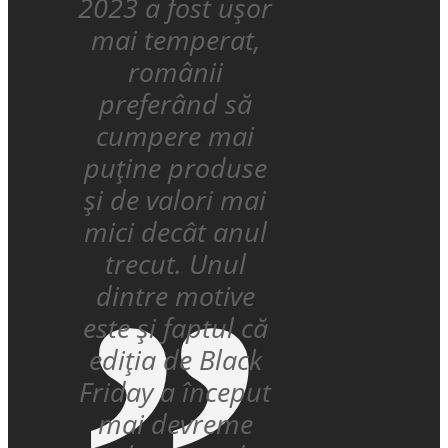
2023 a fost ușor
mai temperat,
românii
preferând să
cumpere mai
puține produse
și de valori mai
mici decât anul
trecut. Unul
dintre motive
este și faptul că
ediția de Black
Friday a început
mai devreme