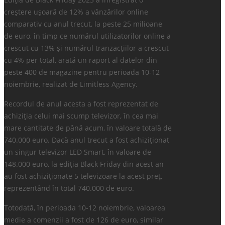
creștere ușoară de 12% a vânzărilor online
comparativ cu anul trecut, la peste 25 milioane
de euro, în timp ce numărul utilizatorilor online a
crescut cu 13% și numărul tranzacțiilor a crescut
cu 4% per total, arată un raport al datelor din
peste 400 de magazine pentru perioada 10-12
noiembrie, realizat de Limitless Agency.
Recordul de anul acesta a fost reprezentat de
achiziția celui mai scump televizor, în cea mai
mare cantitate de până acum, în valoare totală de
740.000 euro. Dacă anul trecut a fost achiziționat
un singur televizor LED Smart, în valoare de
148.000 euro, la ediția Black Friday din acest an
au fost achiziționate 5 televizoare la acest preț,
reprezentând în total 740.000 de euro.
Totodată, în perioada 10-12 noiembrie, valoarea
medie a comenzii a fost de 126 de euro, similar