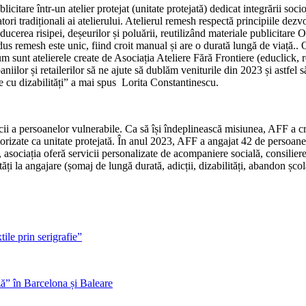
citare într-un atelier protejat (unitate protejată) dedicat integrării soci
 tradiționali ai atelierului. Atelierul remesh respectă principiile dezvolt
educerea risipei, deșeurilor și poluării, reutilizând materiale publicita
 remesh este unic, fiind croit manual și are o durată lungă de viață.. Org
um sunt atelierele create de Asociația Ateliere Fără Frontiere (educlick,
ilor și retailerilor să ne ajute să dublăm veniturile din 2023 și astfel s
 cu dizabilități” a mai spus Lorita Constantinescu.
ii a persoanelor vulnerabile. Ca să își îndeplinească misiunea, AFF a cre
torizate ca unitate protejată. În anul 2023, AFF a angajat 42 de persoane 
e, asociația oferă servicii personalizate de acompaniere socială, consili
i la angajare (șomaj de lungă durată, adicții, dizabilități, abandon școl
ile prin serigrafie”
ză” în Barcelona și Baleare