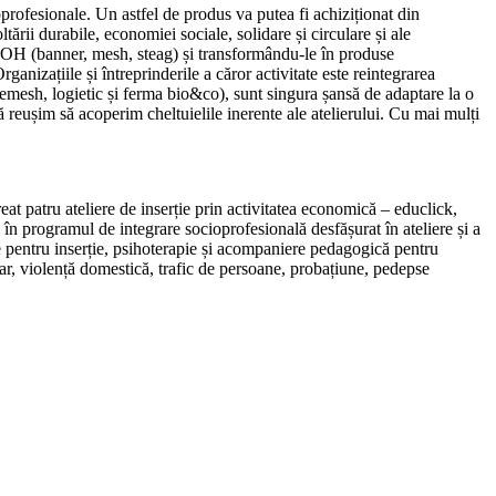
oprofesionale. Un astfel de produs va putea fi achiziționat din
ării durabile, economiei sociale, solidare și circulare și ale
re OOH (banner, mesh, steag) și transformându-le în produse
anizațiile și întreprinderile a căror activitate este reintegrarea
 remesh, logietic și ferma bio&co), sunt singura șansă de adaptare la o
ă reușim să acoperim cheltuielile inerente ale atelierului. Cu mai mulți
at patru ateliere de inserție prin activitatea economică – educlick,
în programul de integrare socioprofesională desfășurat în ateliere și a
ere pentru inserție, psihoterapie și acompaniere pedagogică pentru
ar, violență domestică, trafic de persoane, probațiune, pedepse