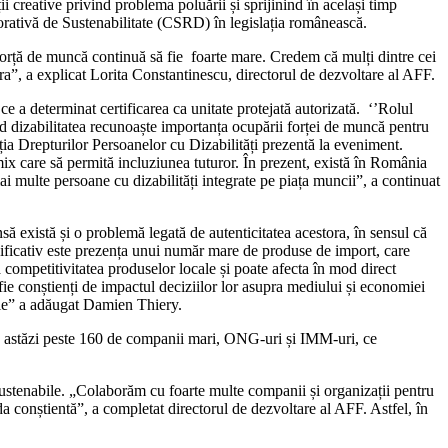
ii creative privind problema poluării și sprijinind în același timp
porativă de Sustenabilitate (CSRD) în legislația românească.
orță de muncă continuă să fie foarte mare. Credem că mulți dintre cei
ra”, a explicat Lorita Constantinescu, directorul de dezvoltare al AFF.
 ce a determinat certificarea ca unitate protejată autorizată. ‘’Rolul
vind dizabilitatea recunoaște importanța ocupării forței de muncă pentru
ția Drepturilor Persoanelor cu Dizabilități prezentă la eveniment.
mix care să permită incluziunea tuturor. În prezent, există în România
i multe persoane cu dizabilități integrate pe piața muncii”, a continuat
ă există și o problemă legată de autenticitatea acestora, în sensul că
nificativ este prezența unui număr mare de produse de import, care
 competitivitatea produselor locale și poate afecta în mod direct
 fie conștienți de impactul deciziilor lor asupra mediului și economiei
cale” a adăugat Damien Thiery.
ă astăzi peste 160 de companii mari, ONG-uri și IMM-uri, ce
 sustenabile. „Colaborăm cu foarte multe companii și organizații pentru
conștientă”, a completat directorul de dezvoltare al AFF. Astfel, în