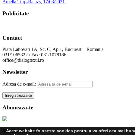
Amelia Turp-Balazs
,
17/03/2021
Publicitate
Contact
Piata Lahovari 1A, Sc. C, Ap.1, Bucuresti - Romania
031/1065322 / Fax: 031/1078186
office@dialogtextil.ro
Newsletter
Adresa de e-mail:
Aboneaza-te
Media Kit 2020
Acest website foloseste cookies pentru a va oferi cea mai buna 