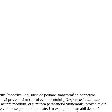
 inedită împotriva unei surse de poluare transformând bannerele
țiativă prezentată în cadrul evenimentului
„Despre sustenabilitate
asupra mediului, ci și munca persoanelor vulnerabile, provenite din
urse valoroase pentru comunitate. Un exemplu remarcabil de bună