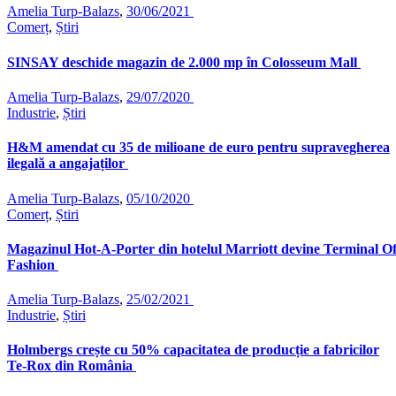
Amelia Turp-Balazs
,
30/06/2021
Comerț
,
Știri
SINSAY deschide magazin de 2.000 mp în Colosseum Mall
Amelia Turp-Balazs
,
29/07/2020
Industrie
,
Știri
H&M amendat cu 35 de milioane de euro pentru supravegherea
ilegală a angajaților
Amelia Turp-Balazs
,
05/10/2020
Comerț
,
Știri
Magazinul Hot-A-Porter din hotelul Marriott devine Terminal O
Fashion
Amelia Turp-Balazs
,
25/02/2021
Industrie
,
Știri
Holmbergs crește cu 50% capacitatea de producție a fabricilor
Te-Rox din România