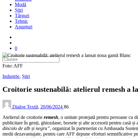
Modă
Știri
Târguri
Tehnic
Anunțuri
0
Foto: AFF
Industrie
,
Știri
Croitorie sustenabilă: atelierul remesh a
Dialog Textil
,
20/06/2024
86
Atelierul de croitorie
remesh
, o unitate protejată pentru persoane cu d
publicitare în genți, ghiozdane, borsete și alte accesorii pentru casă ș
dincolo de alb și negru”
, organizat în parteneriat cu Ambasada Sustena
medii dezavantajate, pentru care AFF depune eforturi semnificative pe