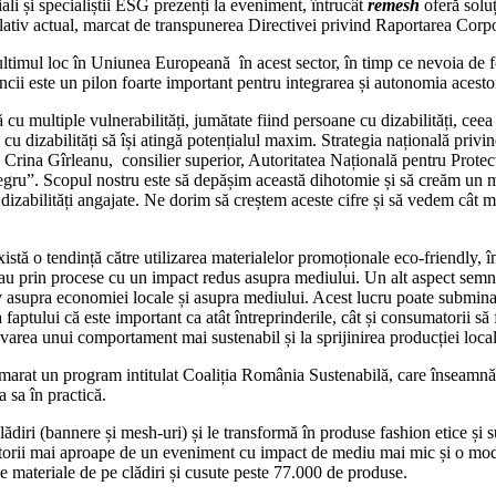
iali și specialiștii ESG prezenți la eveniment, întrucât
remesh
oferă soluț
egislativ actual, marcat de transpunerea Directivei privind Raportarea Cor
timul loc în Uniunea Europeană în acest sector, în timp ce nevoia de f
ncii este un pilon foarte important pentru integrarea și autonomia acesto
 cu multiple vulnerabilități, jumătate fiind persoane cu dizabilități, ceea
e cu dizabilități să își atingă potențialul maxim. Strategia națională pri
 Crina Gîrleanu, consilier superior, Autoritatea Națională pentru Protec
și negru”. Scopul nostru este să depășim această dihotomie și să creăm un 
izabilități angajate. Ne dorim să creștem aceste cifre și să vedem cât ma
tă o tendință către utilizarea materialelor promoționale eco-friendly, îns
e sau prin procese cu un impact redus asupra mediului. Un alt aspect sem
iv asupra economiei locale și asupra mediului. Acest lucru poate submina
faptului că este important ca atât întreprinderile, cât și consumatorii să
ovarea unui comportament mai sustenabil și la sprijinirea producției lo
marat un program intitulat Coaliția România Sustenabilă, care înseamn
 sa în practică.
lădiri (bannere și mesh-uri) și le transformă în produse fashion etice și
atorii mai aproape de un eveniment cu impact de mediu mai mic și o moda 
de materiale de pe clădiri și cusute peste 77.000 de produse.