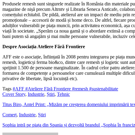
Produsele remesh sunt singurele realizate în România din materiale publi
magazine de nișă precum Altrntv și Libraria Seneca Anticafe, colaboratori
comerțului echitabil. De pildă, atelierul are un impact de mediu prin r
promoționale – accesorii de modă și home deco. De altfel, fiecare produs
adulților vulnerabili pe piața muncii, prin activitatea economică, așa c
viață în societate. „Sperăm ca noua gamă și o abordare extinsă a compani
bani putem să angajăm și mai multe persoane vulnerabile, incluziv cele
Despre Asociația Ateliere Fără Frontiere
AFF este o asociație, înființată în 2008 pentru integrarea pe piața munc
remesh, logieticși ferma bio&co, dintre care remesh și logietic sunt au
sprijinit 1.500 de persoane marginalizate. În cadrul celor patru atelier
formarea de competențe a persoanelor care cumulează multiple dificultăț
privative de libertate, lipsă locuință etc).
Tags
#AFF
#Ateliere Fără Frontiere
#remesh
#sustenabilitate
Cover Story
,
Industrie
,
Știri
,
Tehnic
Titus Biro, Antel Print: „Mizăm pe creșterea domeniului imprimării text
Comerț
,
Industrie
,
Știri
Sophia intră pe piața din Spania și dezvoltă brandul „Sophia în franci