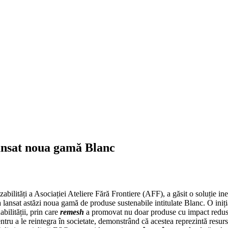
 lansat noua gamă Blanc
izabilități a Asociației Ateliere Fără Frontiere (AFF), a găsit o soluție
i a lansat astăzi noua gamă de produse sustenabile intitulate Blanc. O ini
bilității, prin care
remesh
a promovat nu doar produse cu impact redus 
ntru a le reintegra în societate, demonstrând că acestea reprezintă res