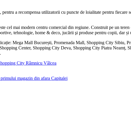
, pentru a recompensa utilizatorii cu puncte de loialitate pentru fiecare 
este cel mai modern centru comercial din regiune. Construit pe un ter
sportive, tehnologie, home & deco, jucării şi produse pentru copii, dar ș
plicație: Mega Mall București, Promenada Mall, Shopping City Sibiu, 
n Shopping Center, Shopping City Deva, Shopping City Piatra Neamț, S
.
hopping City Râmnicu Vâlcea
primului magazin din afara Capitalei