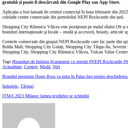
gratuită și poate fi descărcată din Google Play sau App Store.
Aplicația a fost lansată de centrul comercial în luna februarie din 2022
celelalte centre comerciale din portofoliul NEPI Rockcastle din țară.
Shopping City Râmnicu Vâlcea este poziţionat pe malul râului Olt și 
branduri internaţionale şi locale – modă şi accesorii, beauty, articole 
Centrele comerciale din grupul NEPI Rockcastle care fac parte din a
Brăila Mall, Shopping City Galați, Shopping City Târgu-Jiu, Severi
Shopping City, Shopping City Râmnicu Vâlcea, Vulcan Value Centre
Tags
#branduri de fashion
#campanie cu premii
#NEPI Rockcastle
#S
Actualitate
,
Comerț
,
Modă
,
Știri
Brandul premium Hugo Boss va intra în Palas Iași pentru deschiderea 
Industrie
,
Târguri
ITMA 2023 Milano: lumea textilelor se schimbă