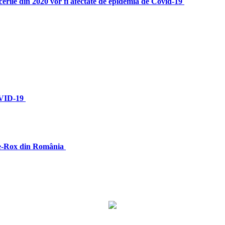
acerile din 2020 vor fi afectate de epidemia de Covid-19
OVID-19
 Te-Rox din România