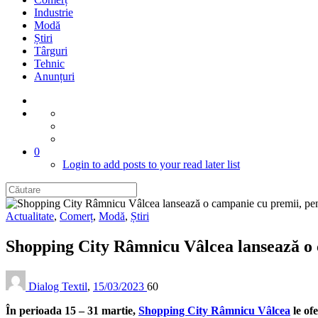
Industrie
Modă
Știri
Târguri
Tehnic
Anunțuri
0
Login to add posts to your read later list
Actualitate
,
Comerț
,
Modă
,
Știri
Shopping City Râmnicu Vâlcea lansează o c
Dialog Textil
,
15/03/2023
60
În perioada 15 – 31 martie,
Shopping City Râmnicu Vâlcea
le of