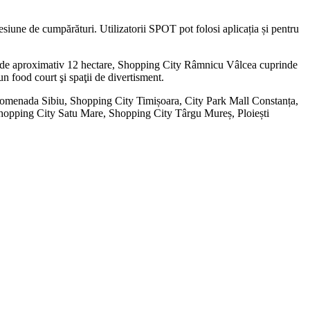
sesiune de cumpărături. Utilizatorii SPOT pot folosi aplicația și pentru
en de aproximativ 12 hectare, Shopping City Râmnicu Vâlcea cuprinde
i un food court şi spaţii de divertisment.
Promenada Sibiu, Shopping City Timișoara, City Park Mall Constanța,
hopping City Satu Mare, Shopping City Târgu Mureș, Ploiești