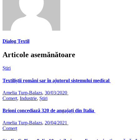
Dialog Textil
Articole asemănătoare
Știri
Textiliștii români sar în ajutorul sistemului medical
Amelia Turp-Balazs
,
30/03/2020
Comerț
,
Industrie
,
Știri
Brioni concediază 320 de angajați din Italia
Amelia Turp-Balazs
,
20/04/2021
Comerț