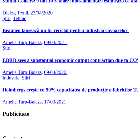
Studiu Colliers: 9 din 10 retaileri non-alimentari estimează că af
Dialog Textil
,
23/04/2020
Știri
,
Tehnic
Beaulieu lansează un fir reciclat pentru industria covoarelor
Amelia Turp-Balazs
,
09/03/2021
Știri
EBRD sees a substantial economic output contraction due to C
Amelia Turp-Balazs
,
09/04/2020
Industrie
,
Știri
Holmbergs crește cu 50% capacitatea de producție a fabricilor
Amelia Turp-Balazs
,
17/03/2021
Publicitate