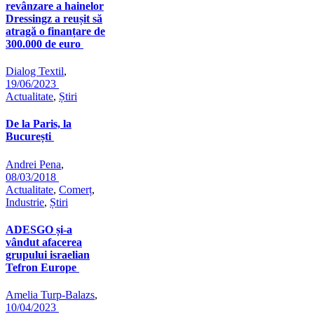
revânzare a hainelor
Dressingz a reușit să
atragă o finanțare de
300.000 de euro
Dialog Textil
,
19/06/2023
Actualitate
,
Știri
De la Paris, la
București
Andrei Pena
,
08/03/2018
Actualitate
,
Comerț
,
Industrie
,
Știri
ADESGO și-a
vândut afacerea
grupului israelian
Tefron Europe
Amelia Turp-Balazs
,
10/04/2023