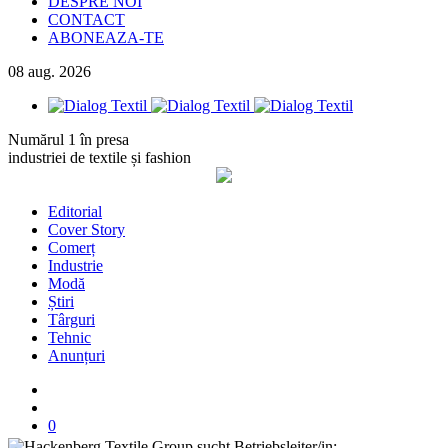
DESPRE NOI
CONTACT
ABONEAZA-TE
08
aug.
2026
Numărul 1 în presa
industriei de textile și fashion
Editorial
Cover Story
Comerț
Industrie
Modă
Știri
Târguri
Tehnic
Anunțuri
0