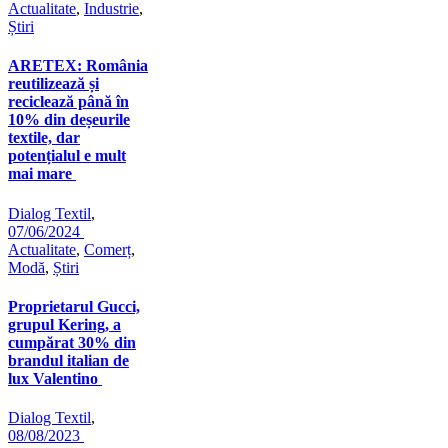
Actualitate
,
Industrie
,
Știri
ARETEX: România
reutilizează și
reciclează până în
10% din deșeurile
textile, dar
potențialul e mult
mai mare
Dialog Textil
,
07/06/2024
Actualitate
,
Comerț
,
Modă
,
Știri
Proprietarul Gucci,
grupul Kering, a
cumpărat 30% din
brandul italian de
lux Valentino
Dialog Textil
,
08/08/2023