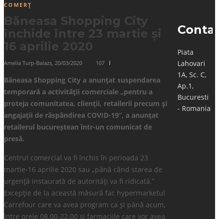
COMERȚ
Băneasa Shopping City
Conta
închide între 23 martie și
16 aprilie 2020
Piata
Lahovari
Amelia Turp-Balazs
,
20/03/2020
107
1A, Sc. C,
Băneasa Shopping City a anunțat suspendarea
Ap.1,
temporară a activității comerciale „pentru a
Bucuresti
proteja comunitatea, clienții, retailerii precum și
- Romania
angajații de răspândirea COVID-19”, a anunțat
retailerul bucureștean într-un comunicat de
presă.
Centrul comercial va fi închis în perioada 23
martie-16 aprilie 2020 sau „până când starea de
urgență instaurată de autorități va fi ridicată.”
Excepție de la această măsură fac hypermarketul
Carrefour care va avea program ca și până acum,
între orele 08.00-22.00 și farmaciile care vor avea