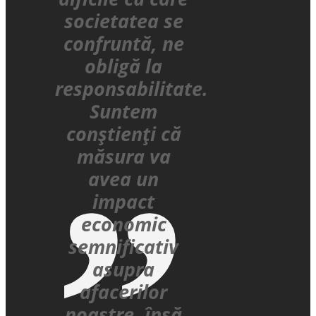
societatea se
confruntă, ne
obligă la
responsabilitate.
Suntem
conștienți că
măsura va
avea un
impact
economic
semnificativ
asupra
afacerilor
noastre, însă