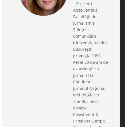
– Prezent)
Absolventă a
Facultății de
Jurnalism și
Științele
Comunicării
(Universitatea din
București) -
promoția 1996.
Peste 20 de ani de
experiență ca
jurnalist la
Cotidianul,
Jurnalul Național,
Idei de Afaceri,
The Business
Review,
Investment &
Pensions Europe,