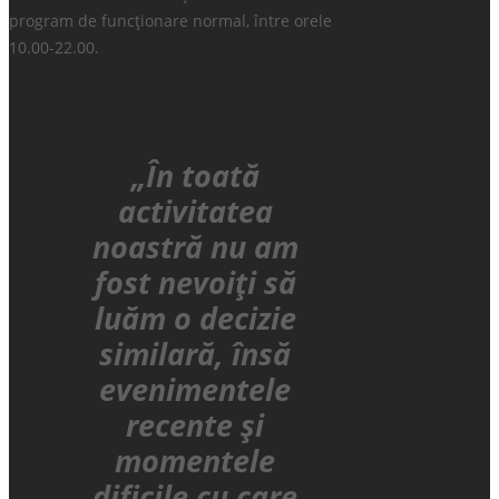
program de funcționare normal, între orele
10.00-22.00.
„În toată
activitatea
noastră nu am
fost nevoiți să
luăm o decizie
similară, însă
evenimentele
recente și
momentele
dificile cu care