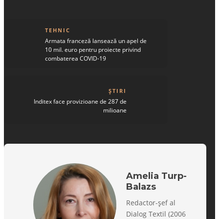
TEHNIC
Armata franceză lansează un apel de
10 mil. euro pentru proiecte privind
combaterea COVID-19
ȘTIRI
Inditex face provizioane de 287 de
milioane
Amelia Turp-
Balazs
Redactor-șef al
Dialog Textil (2006