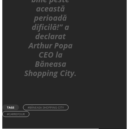
această
perioadă
dificilă!” a
declarat
Arthur Popa
CEO la
Băneasa
Shopping City.
TAGS
#BĂNEASA SHOPPING CITY
#CARREFOUR