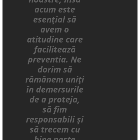
acum este
esențial să
avem o
atitudine care
facilitează
preventia. Ne
dorim să
rămânem uniți
în demersurile
de a proteja,
să fim
responsabili și
să trecem cu
bine peste