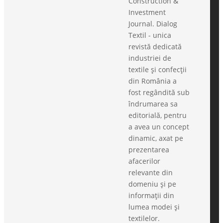
Construction &
Investment
Journal. Dialog
Textil - unica
revistă dedicată
industriei de
textile și confecții
din România a
fost regândită sub
îndrumarea sa
editorială, pentru
a avea un concept
dinamic, axat pe
prezentarea
afacerilor
relevante din
domeniu și pe
informații din
lumea modei și
textilelor.