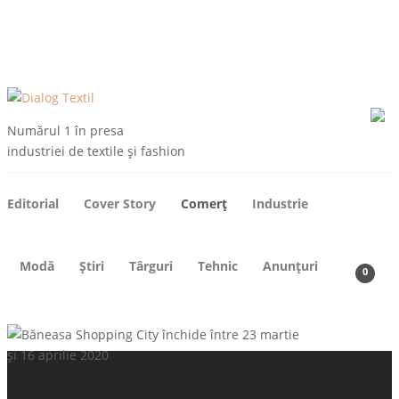
ARHIVE
DESPRE NOI
CONTACT
ABONEAZA-TE
Numărul 1 în presa
industriei de textile și fashion
Editorial
Cover Story
Comerț
Industrie
Modă
Știri
Târguri
Tehnic
Anunțuri
0