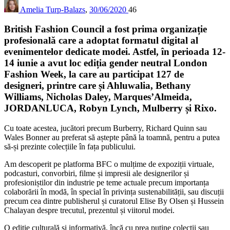
Amelia Turp-Balazs
,
30/06/2020
46
British Fashion Council a fost prima organizație
profesională care a adoptat formatul digital al
evenimentelor dedicate modei. Astfel, în perioada 12-
14 iunie a avut loc ediția gender neutral London
Fashion Week, la care au participat 127 de
designeri, printre care și Ahluwalia, Bethany
Williams, Nicholas Daley, Marques’Almeida,
JORDANLUCA, Robyn Lynch, Mulberry și Rixo.
Cu toate acestea, jucători precum Burberry, Richard Quinn sau
Wales Bonner au preferat să aștepte până la toamnă, pentru a putea
să-și prezinte colecțiile în fața publicului.
Am descoperit pe platforma BFC o mulțime de expoziții virtuale,
podcasturi, convorbiri, filme și impresii ale designerilor și
profesioniștilor din industrie pe teme actuale precum importanța
colaborării în modă, în special în privința sustenabilității, sau discuții
precum cea dintre publisherul și curatorul Elise By Olsen și Hussein
Chalayan despre trecutul, prezentul și viitorul modei.
O ediție culturală și informativă, încă cu prea puține colecții sau