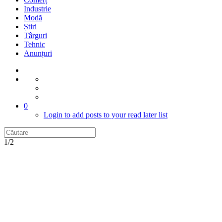
Industrie
Modă
Știri
Târguri
Tehnic
Anunțuri
0
Login to add posts to your read later list
1/2