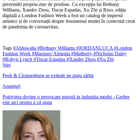
prezentări propriu-zise de produse. Cu excepția lui Bethany
Williams, Xander Zhou, Tiscar Espadas, Xu Zhi și Rixo, ediția
digitală a London Fashion Week a fost un catalog de impresii
artistice și de conversații despre fenomenul modei în contextul creat
de pandemia de coronavirus.
Tags
#Ahluwalia
#Bethany Williams
#JORDANLUCA
#London
Fashion Week
#Marques’Almeida
#Mulberry
#Nicholas Daley
#Robyn Lynch
#Tiscar Espadas
#Xander Zhou
#Xu Zhi
Știri
Peek & Cloppenburg se extinde pe piața sârbă
Anunțuri
Potrivirea devine o provocare majoră in industria modei - Gerber
este aici pentru a vă ajuta