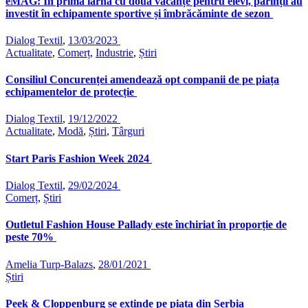
eMAG: În prima iarnă cu două vacanțe pentru elevi, părinții au
investit în echipamente sportive și îmbrăcăminte de sezon
Dialog Textil
,
13/03/2023
Actualitate
,
Comerț
,
Industrie
,
Știri
Consiliul Concurenței amendează opt companii de pe piața
echipamentelor de protecție
Dialog Textil
,
19/12/2022
Actualitate
,
Modă
,
Știri
,
Târguri
Start Paris Fashion Week 2024
Dialog Textil
,
29/02/2024
Comerț
,
Știri
Outletul Fashion House Pallady este închiriat în proporție de
peste 70%
Amelia Turp-Balazs
,
28/01/2021
Știri
Peek & Cloppenburg se extinde pe piața din Serbia