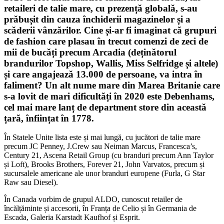
retaileri de talie mare, cu prezență globală, s-au
prăbușit din cauza închiderii magazinelor și a
scăderii vânzărilor. Cine și-ar fi imaginat că grupuri
de fashion care plasau în trecut comenzi de zeci de
mii de bucăți precum Arcadia (deținătorul
brandurilor Topshop, Wallis, Miss Selfridge și altele)
și care angajează 13.000 de persoane, va intra în
faliment? Un alt nume mare din Marea Britanie care
s-a lovit de mari dificultăți în 2020 este Debenhams,
cel mai mare lanț de department store din această
țară, înființat în 1778.
În Statele Unite lista este și mai lungă, cu jucători de talie mare
precum JC Penney, J.Crew sau Neiman Marcus, Francesca’s,
Century 21, Ascena Retail Group (cu branduri precum Ann Taylor
și Loft), Brooks Brothers, Forever 21, John Varvatos, precum și
sucursalele americane ale unor branduri europene (Furla, G Star
Raw sau Diesel).
În Canada vorbim de grupul ALDO, cunoscut retailer de
încălțăminte și accesorii, în Franța de Celio și în Germania de
Escada, Galeria Karstadt Kaufhof și Esprit.