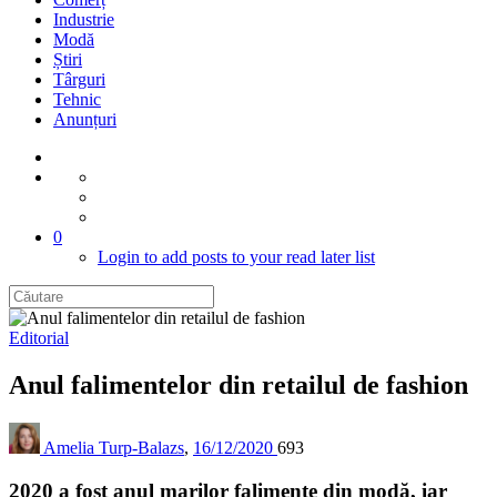
Industrie
Modă
Știri
Târguri
Tehnic
Anunțuri
0
Login to add posts to your read later list
Editorial
Anul falimentelor din retailul de fashion
Amelia Turp-Balazs
,
16/12/2020
693
2020 a fost anul marilor falimente din modă, iar