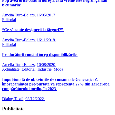
Poți avea orice costum dorești, câtă vreme este negru, gri sau
bleumarin!
Amelia Turp-Balazs
,
16/05/2017
Editorial
“Ce să caute designerii la târguri?”
Amelia Turp-Balazs
,
16/11/2018
Editorial
Producătorii români încep disponibilizările
Amelia Turp-Balazs
,
16/08/2020
Actualitate
,
Editorial
,
Industrie
,
Modă
Impulsionată de obiceiurile de consum ale Generației Z,
îmbrăcămintea pre-purtată va reprezenta 27% din garderoba
cumpărătorului mediu, în 2023
Dialog Textil
,
08/12/2022
Publicitate