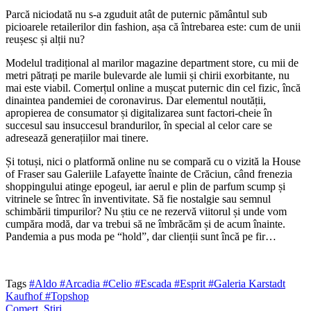
Parcă niciodată nu s-a zguduit atât de puternic pământul sub
picioarele retailerilor din fashion, așa că întrebarea este: cum de unii
reușesc și alții nu?
Modelul tradițional al marilor magazine department store, cu mii de
metri pătrați pe marile bulevarde ale lumii și chirii exorbitante, nu
mai este viabil. Comerțul online a mușcat puternic din cel fizic, încă
dinaintea pandemiei de coronavirus. Dar elementul noutății,
apropierea de consumator și digitalizarea sunt factori-cheie în
succesul sau insuccesul brandurilor, în special al celor care se
adresează generațiilor mai tinere.
Și totuși, nici o platformă online nu se compară cu o vizită la House
of Fraser sau Galeriile Lafayette înainte de Crăciun, când frenezia
shoppingului atinge epogeul, iar aerul e plin de parfum scump și
vitrinele se întrec în inventivitate. Să fie nostalgie sau semnul
schimbării timpurilor? Nu știu ce ne rezervă viitorul și unde vom
cumpăra modă, dar va trebui să ne îmbrăcăm și de acum înainte.
Pandemia a pus moda pe “hold”, dar clienții sunt încă pe fir…
Tags
#Aldo
#Arcadia
#Celio
#Escada
#Esprit
#Galeria Karstadt
Kaufhof
#Topshop
Comerț
,
Știri