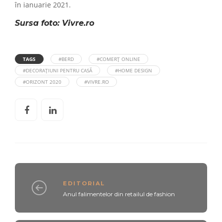
în ianuarie 2021.
Sursa foto: Vivre.ro
TAGS
#BERD
#COMERȚ ONLINE
#DECORAȚIUNI PENTRU CASĂ
#HOME DESIGN
#ORIZONT 2020
#VIVRE.RO
EDITORIAL
Anul falimentelor din retailul de fashion