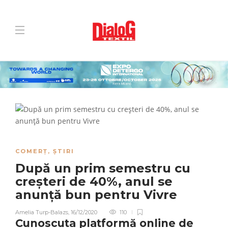
COMERȚ
,
ȘTIRI
După un prim semestru cu
creșteri de 40%, anul se
anunță bun pentru Vivre
Amelia Turp-Balazs
,
16/12/2020
110
Cunoscuta platformă online de