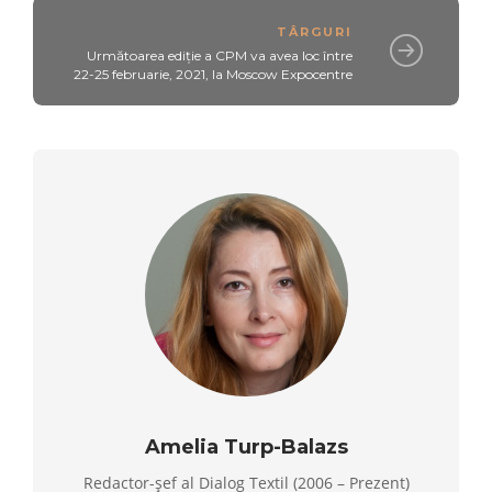
TÂRGURI
Următoarea ediție a CPM va avea loc între
22-25 februarie, 2021, la Moscow Expocentre
Amelia Turp-Balazs
Redactor-șef al Dialog Textil (2006 – Prezent)