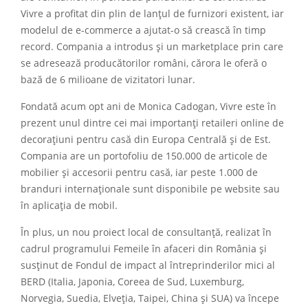
Vivre a profitat din plin de lanțul de furnizori existent, iar
modelul de e-commerce a ajutat-o să crească în timp
record. Compania a introdus și un marketplace prin care
se adresează producătorilor români, cărora le oferă o
bază de 6 milioane de vizitatori lunar.
Fondată acum opt ani de Monica Cadogan, Vivre este în
prezent unul dintre cei mai importanți retaileri online de
decorațiuni pentru casă din Europa Centrală și de Est.
Compania are un portofoliu de 150.000 de articole de
mobilier și accesorii pentru casă, iar peste 1.000 de
branduri internaționale sunt disponibile pe website sau
în aplicația de mobil.
În plus, un nou proiect local de consultanță, realizat în
cadrul programului Femeile în afaceri din România și
susținut de Fondul de impact al întreprinderilor mici al
BERD (Italia, Japonia, Coreea de Sud, Luxemburg,
Norvegia, Suedia, Elveția, Taipei, China și SUA) va începe