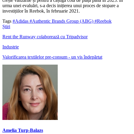
crește vânzările și pentru a câștiga cota de piață până în 2025. În
urma unei evaluări, s-a decis inițierea unui proces de stopare a
investițiilor în Reebok, în februarie 2021.
Tags
#Adidas
#Authentic Brands Group (ABG)
#Reebok
Știri
Rent the Runway colaborează cu Tripadvisor
Industrie
Valorificarea textilelor pre-consum - un vis îndepărtat
Amelia Turp-Balazs