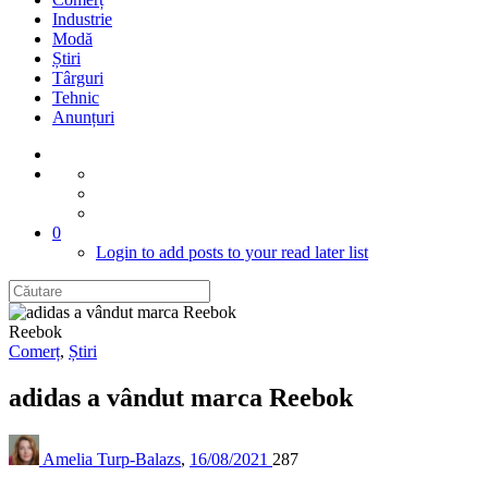
Industrie
Modă
Știri
Târguri
Tehnic
Anunțuri
0
Login to add posts to your read later list
Reebok
Comerț
,
Știri
adidas a vândut marca Reebok
Amelia Turp-Balazs
,
16/08/2021
287