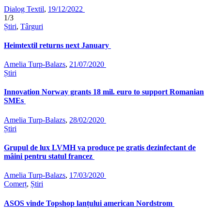
Dialog Textil
,
19/12/2022
1/3
Știri
,
Târguri
Heimtextil returns next January
Amelia Turp-Balazs
,
21/07/2020
Știri
Innovation Norway grants 18 mil. euro to support Romanian
SMEs
Amelia Turp-Balazs
,
28/02/2020
Știri
Grupul de lux LVMH va produce pe gratis dezinfectant de
mâini pentru statul francez
Amelia Turp-Balazs
,
17/03/2020
Comerț
,
Știri
ASOS vinde Topshop lanțului american Nordstrom