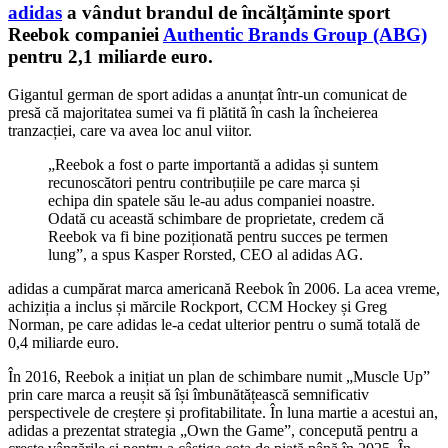
adidas
a vândut brandul de încălțăminte sport
Reebok companiei
Authentic Brands Group (ABG)
pentru 2,1 miliarde euro.
Gigantul german de sport adidas a anunțat într-un comunicat de
presă că majoritatea sumei va fi plătită în cash la încheierea
tranzacției, care va avea loc anul viitor.
„Reebok a fost o parte importantă a adidas și suntem
recunoscători pentru contribuțiile pe care marca și
echipa din spatele său le-au adus companiei noastre.
Odată cu această schimbare de proprietate, credem că
Reebok va fi bine poziționată pentru succes pe termen
lung”, a spus Kasper Rorsted, CEO al adidas AG.
adidas a cumpărat marca americană Reebok în 2006. La acea vreme,
achiziția a inclus și mărcile Rockport, CCM Hockey și Greg
Norman, pe care adidas le-a cedat ulterior pentru o sumă totală de
0,4 miliarde euro.
În 2016, Reebok a inițiat un plan de schimbare numit „Muscle Up”
prin care marca a reușit să își îmbunătățească semnificativ
perspectivele de creștere și profitabilitate. În luna martie a acestui an,
adidas a prezentat strategia „Own the Game”, concepută pentru a