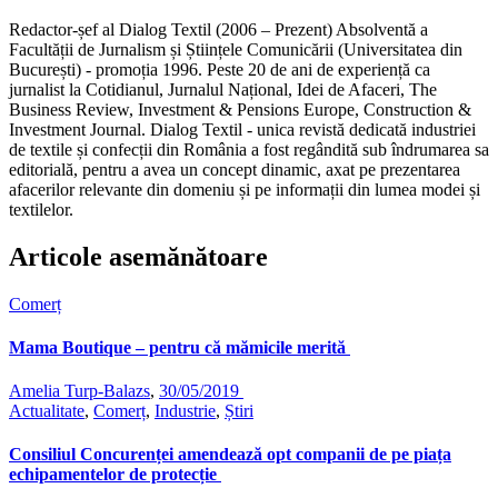
Redactor-șef al Dialog Textil (2006 – Prezent) Absolventă a
Facultății de Jurnalism și Științele Comunicării (Universitatea din
București) - promoția 1996. Peste 20 de ani de experiență ca
jurnalist la Cotidianul, Jurnalul Național, Idei de Afaceri, The
Business Review, Investment & Pensions Europe, Construction &
Investment Journal. Dialog Textil - unica revistă dedicată industriei
de textile și confecții din România a fost regândită sub îndrumarea sa
editorială, pentru a avea un concept dinamic, axat pe prezentarea
afacerilor relevante din domeniu și pe informații din lumea modei și
textilelor.
Articole asemănătoare
Comerț
Mama Boutique – pentru că mămicile merită
Amelia Turp-Balazs
,
30/05/2019
Actualitate
,
Comerț
,
Industrie
,
Știri
Consiliul Concurenței amendează opt companii de pe piața
echipamentelor de protecție