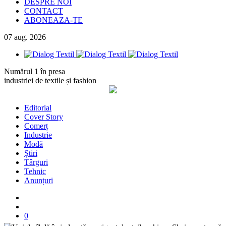
DESPRE NOI
CONTACT
ABONEAZA-TE
07
aug.
2026
Numărul 1 în presa
industriei de textile și fashion
Editorial
Cover Story
Comerț
Industrie
Modă
Știri
Târguri
Tehnic
Anunțuri
0