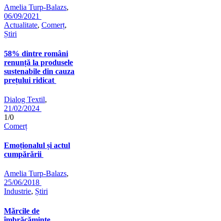
Amelia Turp-Balazs
,
06/09/2021
Actualitate
,
Comerț
,
Știri
58% dintre români
renunță la produsele
sustenabile din cauza
prețului ridicat
Dialog Textil
,
21/02/2024
1/0
Comerț
Emoționalul și actul
cumpărării
Amelia Turp-Balazs
,
25/06/2018
Industrie
,
Știri
Mărcile de
îmbrăcăminte