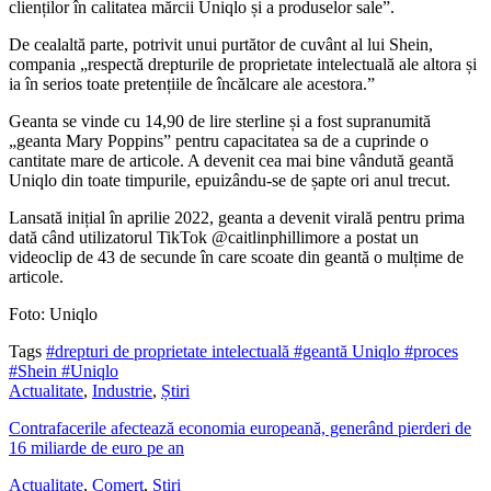
clienților în calitatea mărcii Uniqlo și a produselor sale”.
De cealaltă parte, potrivit unui purtător de cuvânt al lui Shein,
compania „respectă drepturile de proprietate intelectuală ale altora și
ia în serios toate pretențiile de încălcare ale acestora.”
Geanta se vinde cu 14,90 de lire sterline și a fost supranumită
„geanta Mary Poppins” pentru capacitatea sa de a cuprinde o
cantitate mare de articole. A devenit cea mai bine vândută geantă
Uniqlo din toate timpurile, epuizându-se de șapte ori anul trecut.
Lansată inițial în aprilie 2022, geanta a devenit virală pentru prima
dată când utilizatorul TikTok @caitlinphillimore a postat un
videoclip de 43 de secunde în care scoate din geantă o mulțime de
articole.
Foto: Uniqlo
Tags
#drepturi de proprietate intelectuală
#geantă Uniqlo
#proces
#Shein
#Uniqlo
Actualitate
,
Industrie
,
Știri
Contrafacerile afectează economia europeană, generând pierderi de
16 miliarde de euro pe an
Actualitate
,
Comerț
,
Știri