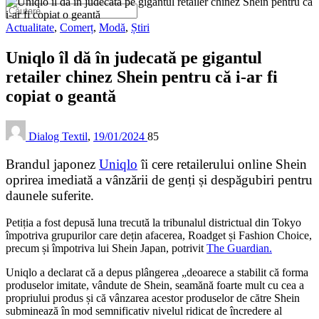
Actualitate
,
Comerț
,
Modă
,
Știri
Uniqlo îl dă în judecată pe gigantul
retailer chinez Shein pentru că i-ar fi
copiat o geantă
Dialog Textil
,
19/01/2024
85
Brandul japonez
Uniqlo
îi cere retailerului online Shein
oprirea imediată a vânzării de genți și despăgubiri pentru
daunele suferite.
Petiția a fost depusă luna trecută la tribunalul districtual din Tokyo
împotriva grupurilor care dețin afacerea, Roadget și Fashion Choice,
precum și împotriva lui Shein Japan, potrivit
The Guardian.
Uniqlo a declarat că a depus plângerea „deoarece a stabilit că forma
produselor imitate, vândute de Shein, seamănă foarte mult cu cea a
propriului produs și că vânzarea acestor produselor de către Shein
subminează în mod semnificativ nivelul ridicat de încredere al