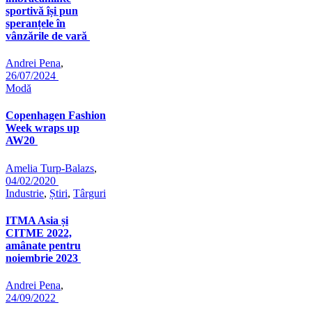
sportivă își pun
speranțele în
vânzările de vară
Andrei Pena
,
26/07/2024
Modă
Copenhagen Fashion
Week wraps up
AW20
Amelia Turp-Balazs
,
04/02/2020
Industrie
,
Știri
,
Târguri
ITMA Asia și
CITME 2022,
amânate pentru
noiembrie 2023
Andrei Pena
,
24/09/2022